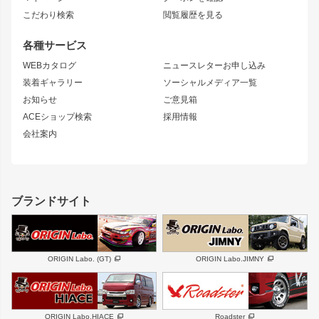
コンバットアイ
アーム(足回り)
S15 シルビア
ワンビア
こだわり検索
閲覧履歴を見る
GTウイング
レンズ
S14 シルビア 前期
フェアレディZ
リアウイング
排気系
各種サービス
S14 シルビア 後期
スカイライン
ルーフウイング
S13 シルビア
ローレル
WEBカタログ
ニュースレターお申し込み
180SX
セフィーロ
装着ギャラリー
ソーシャルメディア一覧
ジムニーパーツ
シルエイティ
キャラバン
お知らせ
ご意見箱
ホイール
ACEショップ検索
採用情報
MUD-S7
まつど家 鉄漢
スズキ
マツダ
会社案内
MUD-SR7
まつど家 鉄心
ジムニー
RX-7
MUD-ZEUS
まつど家 鉄八
レクサス
フロントグリル
バンパー
GS350
ボンネット
IS250・IS350
リアウイング
ブランドサイト
SC
フェンダー
リアゲート
サイドパーツ
メンテナンスパーツ
スバル
三菱
BRZ
デリカ D:5
ORIGIN Labo. (GT)
ORIGIN Labo.JIMNY
ハイエースパーツ
ホイール
軽自動車
汎用
DAYTONA-RS
DAYTONA-RS NEO
ORIGIN Labo.HIACE
Roadster