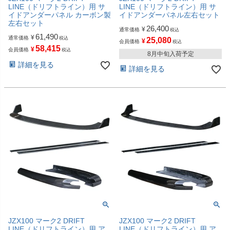
LINE（ドリフトライン）用 サ
LINE（ドリフトライン）用 サ
イドアンダーパネル カーボン製
イドアンダーパネル左右セット
左右セット
26,400
¥
通常価格
税込
61,490
¥
通常価格
税込
25,080
¥
会員価格
税込
58,415
¥
会員価格
税込
8月中旬入荷予定
詳細を見る
詳細を見る
JZX100 マーク2 DRIFT
JZX100 マーク2 DRIFT
LINE（ドリフトライン）用 ア
LINE（ドリフトライン）用 ア