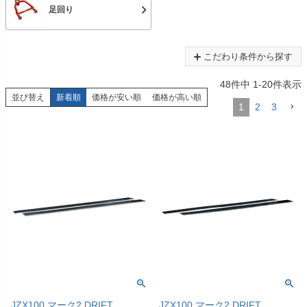
足回り
こだわり条件から探す
48
件中
1
-
20
件表示
並び替え
新着順
価格が安い順
価格が高い順
1
2
3
JZX100 マーク2 DRIFT
JZX100 マーク2 DRIFT