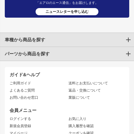
「エアロのエース通信」をお届けします。
ニュースレターを申し込む
車種から商品を探す
パーツから商品を探す
トヨタ
TOYOTA86
200系ハイエース
ドリフトパーツ
JZX100 CHASER
クラウン
ガイド&ヘルプ
JZX90 CHASER
エアロシリーズ
クラウンマジェスタ
ご利用ガイド
送料とお支払いについて
JZX110 MARK II
ドリフトライン
アリスト
レーシングライン
よくあるご質問
返品・交換について
JZX100 MARK II
風神
ソアラ
アタックライン
お問い合わせ窓口
業販について
JZX90 MARK II
雷神
アルテッツァ
ストリームライン
レビン
龍神
プロボックス
スタイリッシュライン
会員メニュー
トレノ
RAV4
フロントフェンダー
ボンネット
ログインする
お気に入り
マークX
リアフェンダー
カナード
新規会員登録
購入履歴を確認
ブラッシュフェンダー
外装・補修パーツ
ニッサン
マイページ
クーポンを確認