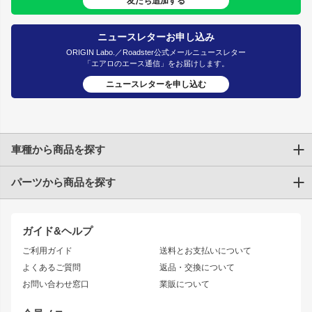
友だち追加する
ニュースレターお申し込み
ORIGIN Labo.／Roadster公式メールニュースレター
「エアロのエース通信」をお届けします。
ニュースレターを申し込む
車種から商品を探す
パーツから商品を探す
トヨタ
TOYOTA86
200系ハイエース
ドリフトパーツ
JZX100 CHASER
クラウン
ガイド&ヘルプ
JZX90 CHASER
エアロシリーズ
クラウンマジェスタ
ご利用ガイド
送料とお支払いについて
JZX110 MARK II
ドリフトライン
アリスト
レーシングライン
よくあるご質問
返品・交換について
JZX100 MARK II
風神
ソアラ
アタックライン
お問い合わせ窓口
業販について
JZX90 MARK II
雷神
アルテッツァ
ストリームライン
レビン
龍神
プロボックス
スタイリッシュライン