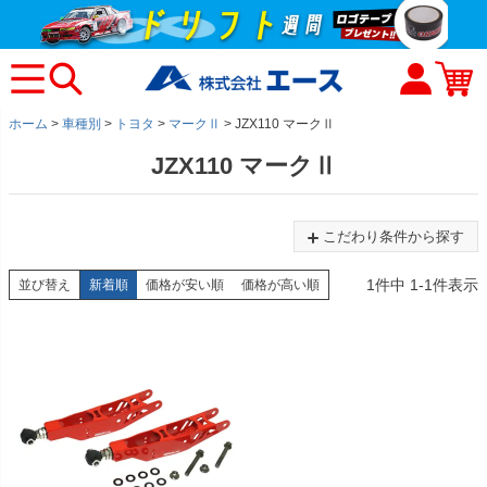
ホーム
車種別
トヨタ
マークⅡ
JZX110 マークⅡ
JZX110 マークⅡ
こだわり条件から探す
1
件中
1
-
1
件表示
並び替え
新着順
価格が安い順
価格が高い順