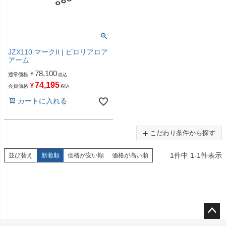
JZX110 マークII | ピロリアロア
アーム
78,100
¥
通常価格
税込
74,195
¥
会員価格
税込
カートに入れる
こだわり条件から探す
1
件中
1
-
1
件表示
並び替え
新着順
価格が安い順
価格が高い順
ペー