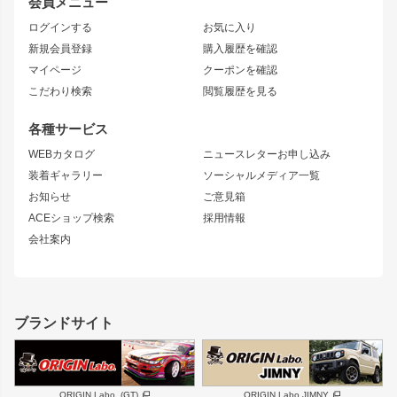
会員メニュー
トレノ
RAV4
フロントフェンダー
ボンネット
ログインする
お気に入り
マークX
リアフェンダー
カナード
新規会員登録
購入履歴を確認
ブラッシュフェンダー
外装・補修パーツ
ニッサン
マイページ
クーポンを確認
コンバットアイ
アーム(足回り)
S15 シルビア
ワンビア
こだわり検索
閲覧履歴を見る
GTウイング
レンズ
S14 シルビア 前期
フェアレディZ
リアウイング
排気系
各種サービス
S14 シルビア 後期
スカイライン
ルーフウイング
S13 シルビア
ローレル
WEBカタログ
ニュースレターお申し込み
180SX
セフィーロ
装着ギャラリー
ソーシャルメディア一覧
ジムニーパーツ
シルエイティ
キャラバン
お知らせ
ご意見箱
ホイール
ACEショップ検索
採用情報
MUD-S7
まつど家 鉄漢
スズキ
マツダ
会社案内
MUD-SR7
まつど家 鉄心
ジムニー
RX-7
MUD-ZEUS
まつど家 鉄八
レクサス
フロントグリル
バンパー
GS350
ボンネット
IS250・IS350
リアウイング
ブランドサイト
SC
フェンダー
リアゲート
サイドパーツ
メンテナンスパーツ
スバル
三菱
BRZ
デリカ D:5
ORIGIN Labo. (GT)
ORIGIN Labo.JIMNY