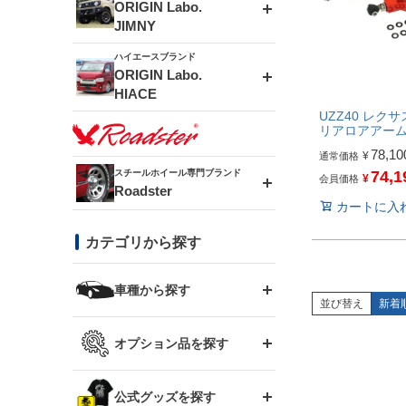
エアロシリーズ
ORIGIN Labo.
JIMNY
ドリフトライン
フロントフェンダー
ハイエースブランド
アルミホイール
ORIGIN Labo.
MUD-ZEUS
HIACE
風神(180SX)
リアフェンダー
アルミホイール
UZZ40 レクサス
MUD-SR7
リアロアアー
エアロシリーズ
78,10
¥
通常価格
雷神(S15)
ブラッシュフェンダー
アルミホイール
スチールホイール専門ブランド
74,1
¥
会員価格
MUD-S7
Roadster
LUX MODEL SP
オーバーフェンダー
カートに入
龍神(チェイサー)
コンバットアイ
フロントグリル
DAYTONA-RS
カテゴリから探す
LUX MODEL
リアウイング
レーシングライン
GTウイング
ハイエース専用
ボンネット
車種から探す
DAYTONA-RS NEO
RUGGER MODEL
スムージングバンパー
並び替え
新着
アタックライン
リアウイング
トヨタ
ジムニー専用
フェンダー
オプション品を探す
まつど家 鉄漢
GROUND MODEL
ワイパーガード
ニッサン
ストリームライン
ルーフウイング
TOYOTA 86
ジムニー専用
サイドパーツ
GTウイング用ラダー
公式グッズを探す
スズキ
まつど家 鉄心
PHANTOM LIP
内装パーツ