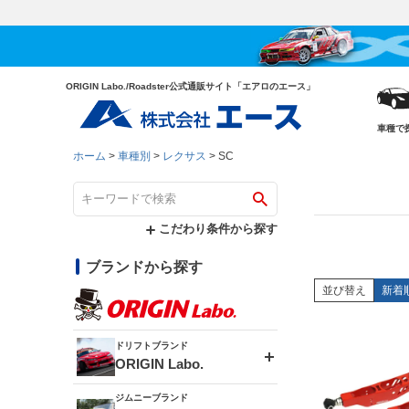
ORIGIN Labo./Roadster公式通販サイト「エアロのエース」
車種で
ホーム
車種別
レクサス
SC
こだわり条件から探す
ブランドから探す
並び替え
新着
ドリフトブランド
ORIGIN Labo.
ジムニーブランド