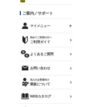
シルビア S13
スタイリッシュライン
ボンネット
JZX100 チェイサー
マツダ
ジムニー
ジムニー専用
バンパー
コンバットアイ用ライト
ステッカー
ご案内／サポート
まつど家 鉄八
DTM:exclusive
シルビア S14 前期
スバル
JZX90 チェイサー
RX-7
カナード
BRZ
レクサス
リアウイング
オプションタイヤ
トップス(半袖)
マイメニュー
JZX100 マークⅡ
シルビア S14 後期
三菱
外装・補修パーツ
ログインする
サマータイヤ
初めてご利用の方へ
リアゲート
ホイールナット
トップス(長袖)
JZX110 マークⅡ
デリカ D:5
軽自動車
ジムニー用タイヤ
ご利用ガイド
シルビア S15
新規会員登録
オリジンアーム(足回り)
JZX90 マークⅡ
汎用
サマータイヤ
メンテナンスパーツ
パーカー
よくあるご質問
お気に入りリスト
ハイエース・バン用タイ
180SX
ヤ
ハイエース
レンズ
注文履歴
オーバーオール(つなぎ)
お問い合わせ
シルエイティ
レビン
クーポンを見る
マフラー
トレノ
閲覧履歴
法人のお客様向け
タオル
業販について
ワンビア
マークX
ニュースレターお申し込み
帽子
WEBカタログ
クラウン
Z33 フェアレディZ
クラウンマジェスタ