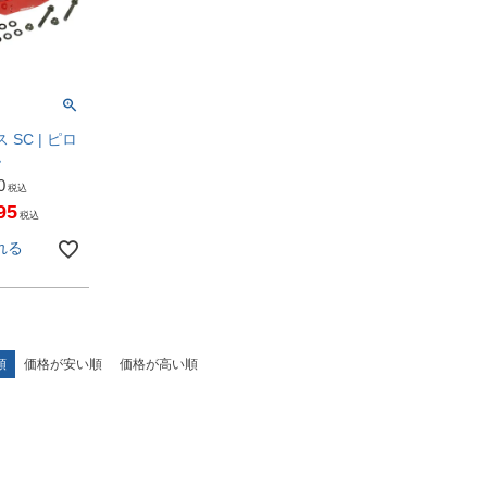
 SC | ピロ
ム
0
税込
95
税込
れる
順
価格が安い順
価格が高い順