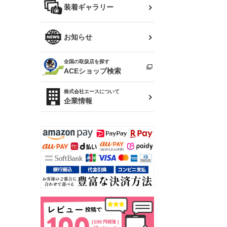
バッグ
装着ギャラリー
Z32 フェアレディZ
アリスト
R34 スカイライン
ソアラ
ファッション小物
お知らせ
アルテッツァ
スカイライン
全国の取扱店を探す
（ER34/R33/ECR33/R32）
雑貨・ステーショナリー
プロボックス
ACEショップ検索
RAV4
キャラバン
株式会社エースについて
ベビー用品
企業情報
ローレル
のぼり
セフィーロ