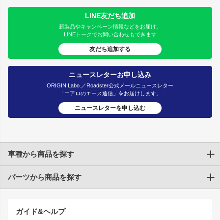
LINE友だち追加
新製品やキャンペーン情報などをお届け。
LINEトークでお問い合わせもできます
友だち追加する
ニュースレターお申し込み
ORIGIN Labo.／Roadster公式メールニュースレター
「エアロのエース通信」をお届けします。
ニュースレターを申し込む
車種から商品を探す
パーツから商品を探す
トヨタ
TOYOTA86
200系ハイエース
ドリフトパーツ
JZX100 CHASER
クラウン
ガイド&ヘルプ
JZX90 CHASER
エアロシリーズ
クラウンマジェスタ