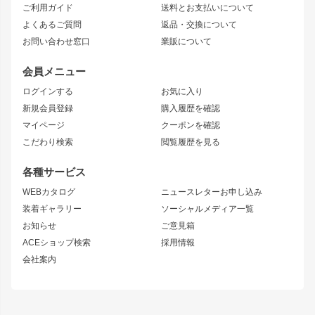
ご利用ガイド
送料とお支払いについて
JZX110 MARK II
ドリフトライン
アリスト
レーシングライン
よくあるご質問
返品・交換について
JZX100 MARK II
風神
ソアラ
アタックライン
お問い合わせ窓口
業販について
JZX90 MARK II
雷神
アルテッツァ
ストリームライン
レビン
龍神
プロボックス
スタイリッシュライン
会員メニュー
トレノ
RAV4
フロントフェンダー
ボンネット
ログインする
お気に入り
マークX
リアフェンダー
カナード
新規会員登録
購入履歴を確認
ブラッシュフェンダー
外装・補修パーツ
ニッサン
マイページ
クーポンを確認
コンバットアイ
アーム(足回り)
S15 シルビア
ワンビア
こだわり検索
閲覧履歴を見る
GTウイング
レンズ
S14 シルビア 前期
フェアレディZ
リアウイング
排気系
各種サービス
S14 シルビア 後期
スカイライン
ルーフウイング
S13 シルビア
ローレル
WEBカタログ
ニュースレターお申し込み
180SX
セフィーロ
装着ギャラリー
ソーシャルメディア一覧
ジムニーパーツ
シルエイティ
キャラバン
お知らせ
ご意見箱
ホイール
ACEショップ検索
採用情報
MUD-S7
まつど家 鉄漢
スズキ
マツダ
会社案内
MUD-SR7
まつど家 鉄心
ジムニー
RX-7
MUD-ZEUS
まつど家 鉄八
レクサス
フロントグリル
バンパー