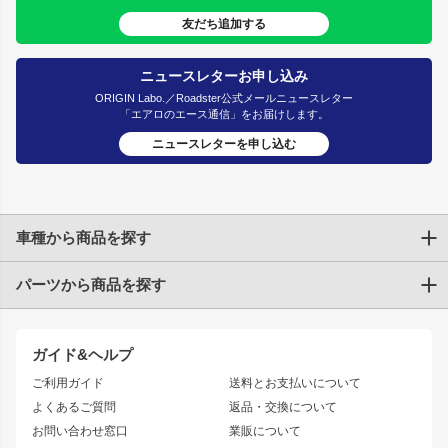
友だち追加する
ニュースレターお申し込み
ORIGIN Labo.／Roadster公式メールニュースレター
「エアロのエース通信」をお届けします。
ニュースレターを申し込む
車種から商品を探す
パーツから商品を探す
トヨタ
TOYOTA86
200系ハイエース
ドリフトパーツ
JZX100 CHASER
クラウン
ガイド&ヘルプ
JZX90 CHASER
エアロシリーズ
クラウンマジェスタ
ご利用ガイド
送料とお支払いについて
JZX110 MARK II
ドリフトライン
アリスト
レーシングライン
よくあるご質問
返品・交換について
JZX100 MARK II
風神
ソアラ
アタックライン
お問い合わせ窓口
業販について
JZX90 MARK II
雷神
アルテッツァ
ストリームライン