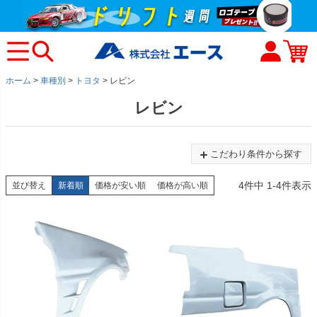
ホーム
車種別
トヨタ
レビン
レビン
こだわり条件から探す
4
件中
1
-
4
件表示
並び替え
新着順
価格が安い順
価格が高い順