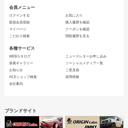
レビン
龍神
プロボックス
スタイリッシュライン
会員メニュー
トレノ
RAV4
フロントフェンダー
ボンネット
ログインする
お気に入り
マークX
リアフェンダー
カナード
新規会員登録
購入履歴を確認
ブラッシュフェンダー
外装・補修パーツ
ニッサン
マイページ
クーポンを確認
コンバットアイ
アーム(足回り)
S15 シルビア
ワンビア
こだわり検索
閲覧履歴を見る
GTウイング
レンズ
S14 シルビア 前期
フェアレディZ
リアウイング
排気系
各種サービス
S14 シルビア 後期
スカイライン
ルーフウイング
S13 シルビア
ローレル
WEBカタログ
ニュースレターお申し込み
180SX
セフィーロ
装着ギャラリー
ソーシャルメディア一覧
ジムニーパーツ
シルエイティ
キャラバン
お知らせ
ご意見箱
ホイール
ACEショップ検索
採用情報
MUD-S7
まつど家 鉄漢
スズキ
マツダ
会社案内
MUD-SR7
まつど家 鉄心
ジムニー
RX-7
MUD-ZEUS
まつど家 鉄八
レクサス
フロントグリル
バンパー
GS350
ボンネット
IS250・IS350
リアウイング
ブランドサイト
SC
フェンダー
リアゲート
サイドパーツ
メンテナンスパーツ
スバル
三菱