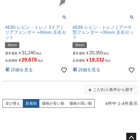
AE86 レビン・トレノ 3ドア |
AE86 レビン・トレノ | アーチ
リアフェンダー +40mm 左右セ
型フェンダー +35mm 左右セッ
ット
ト
40mm
35mm
31,240
20,350
¥
¥
通常価格
通常価格
税込
税込
29,678
19,332
¥
¥
会員価格
会員価格
税込
税込
詳細を見る
詳細を見る
こだわり条件から探す
4
件中
1
-
4
件表示
並び替え
新着順
価格が安い順
価格が高い順