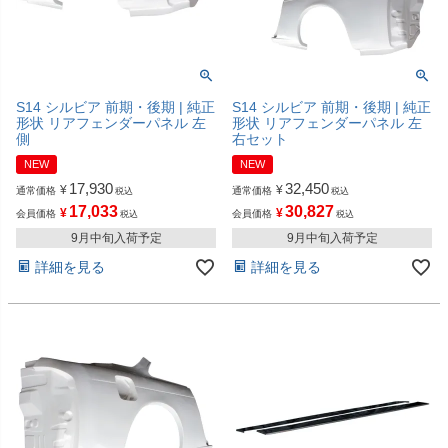
S14 シルビア 前期・後期 | 純正
S14 シルビア 前期・後期 | 純正
形状 リアフェンダーパネル 左
形状 リアフェンダーパネル 左
側
右セット
NEW
NEW
17,930
32,450
¥
¥
通常価格
通常価格
税込
税込
17,033
30,827
¥
¥
会員価格
会員価格
税込
税込
9月中旬入荷予定
9月中旬入荷予定
詳細を見る
詳細を見る