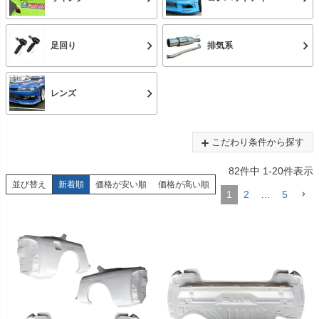
足回り
排気系
レンズ
こだわり条件から探す
82
件中
1
-
20
件表示
並び替え
新着順
価格が安い順
価格が高い順
1
2
…
5