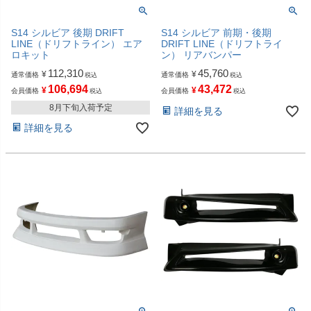
S14 シルビア 後期 DRIFT
S14 シルビア 前期・後期
LINE（ドリフトライン） エア
DRIFT LINE（ドリフトライ
ロキット
ン） リアバンパー
112,310
45,760
¥
¥
通常価格
通常価格
税込
税込
106,694
43,472
¥
¥
会員価格
会員価格
税込
税込
8月下旬入荷予定
詳細を見る
詳細を見る