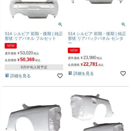
S14 シルビア 前期・後期 | 純正
S14 シルビア 前期・後期 | 純正
形状 リアパネル フルセット
形状 リアバックパネル センタ
ー
NEW
NEW
53,020
¥
通常価格
税込
23,980
¥
通常価格
税込
50,369
¥
会員価格
税込
22,781
¥
会員価格
税込
9月中旬入荷予定
詳細を見る
詳細を見る