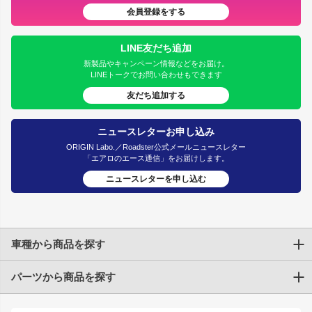
会員登録をする
LINE友だち追加
新製品やキャンペーン情報などをお届け。
LINEトークでお問い合わせもできます
友だち追加する
ニュースレターお申し込み
ORIGIN Labo.／Roadster公式メールニュースレター
「エアロのエース通信」をお届けします。
ニュースレターを申し込む
車種から商品を探す
パーツから商品を探す
トヨタ
TOYOTA86
200系ハイエース