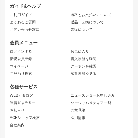
ドリフトパーツ
JZX100 CHASER
クラウン
ガイド&ヘルプ
JZX90 CHASER
エアロシリーズ
クラウンマジェスタ
ご利用ガイド
送料とお支払いについて
JZX110 MARK II
ドリフトライン
アリスト
レーシングライン
よくあるご質問
返品・交換について
JZX100 MARK II
風神
ソアラ
アタックライン
お問い合わせ窓口
業販について
JZX90 MARK II
雷神
アルテッツァ
ストリームライン
レビン
龍神
プロボックス
スタイリッシュライン
会員メニュー
トレノ
RAV4
フロントフェンダー
ボンネット
ログインする
お気に入り
マークX
リアフェンダー
カナード
新規会員登録
購入履歴を確認
ブラッシュフェンダー
外装・補修パーツ
ニッサン
マイページ
クーポンを確認
コンバットアイ
アーム(足回り)
S15 シルビア
ワンビア
こだわり検索
閲覧履歴を見る
GTウイング
レンズ
S14 シルビア 前期
フェアレディZ
リアウイング
排気系
各種サービス
S14 シルビア 後期
スカイライン
ルーフウイング
S13 シルビア
ローレル
WEBカタログ
ニュースレターお申し込み
180SX
セフィーロ
装着ギャラリー
ソーシャルメディア一覧
ジムニーパーツ
シルエイティ
キャラバン
お知らせ
ご意見箱
ホイール
ACEショップ検索
採用情報
MUD-S7
まつど家 鉄漢
スズキ
マツダ
会社案内
MUD-SR7
まつど家 鉄心
ジムニー
RX-7
MUD-ZEUS
まつど家 鉄八