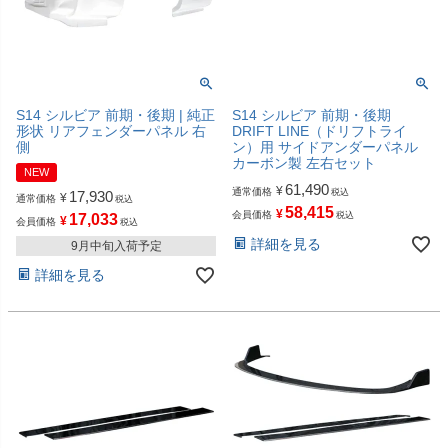
S14 シルビア 前期・後期 | 純正
S14 シルビア 前期・後期
形状 リアフェンダーパネル 右
DRIFT LINE（ドリフトライ
側
ン）用 サイドアンダーパネル
カーボン製 左右セット
NEW
61,490
¥
通常価格
税込
17,930
¥
通常価格
税込
58,415
¥
会員価格
税込
17,033
¥
会員価格
税込
詳細を見る
9月中旬入荷予定
詳細を見る