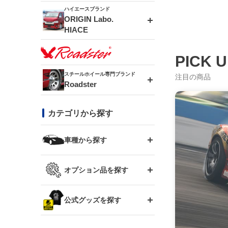
ドリフトライン
フロントフェンダー
ハイエースブランド
アルミホイール
ORIGIN Labo.
MUD-ZEUS
HIACE
風神(180SX)
リアフェンダー
アルミホイール
MUD-SR7
エアロシリーズ
PICK 
雷神(S15)
ブラッシュフェンダー
アルミホイール
スチールホイール専門ブランド
注目の商品
MUD-S7
Roadster
LUX MODEL SP
オーバーフェンダー
龍神(チェイサー)
コンバットアイ
フロントグリル
DAYTONA-RS
カテゴリから探す
LUX MODEL
リアウイング
レーシングライン
GTウイング
ハイエース専用
ボンネット
車種から探す
DAYTONA-RS NEO
RUGGER MODEL
スムージングバンパー
アタックライン
リアウイング
トヨタ
ジムニー専用
フェンダー
オプション品を探す
まつど家 鉄漢
GROUND MODEL
ワイパーガード
ニッサン
ストリームライン
ルーフウイング
TOYOTA 86
ジムニー専用
サイドパーツ
GTウイング用ラダー
公式グッズを探す
スズキ
まつど家 鉄心
PHANTOM LIP
内装パーツ
シルビア S13
スタイリッシュライン
ボンネット
JZX100 チェイサー
マツダ
ジムニー
ジムニー専用
バンパー