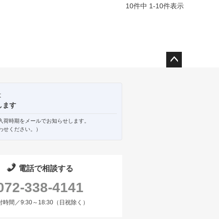
10
件中
1
-
10
件表示
ペー
ジト
ップ
は
へ
します
入荷時期をメールでお知らせします。
わせください。）
電話で相談する
072-338-4141
付時間／9:30～18:30（日祝除く）