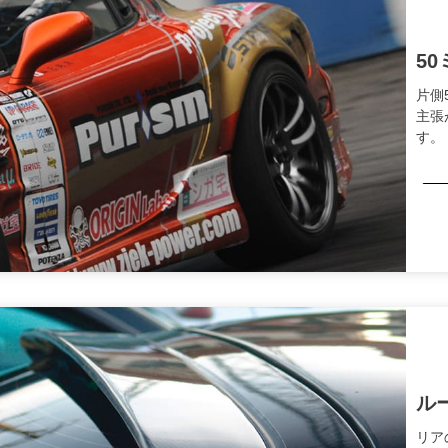
5
片側
主張
す。
ル
リア