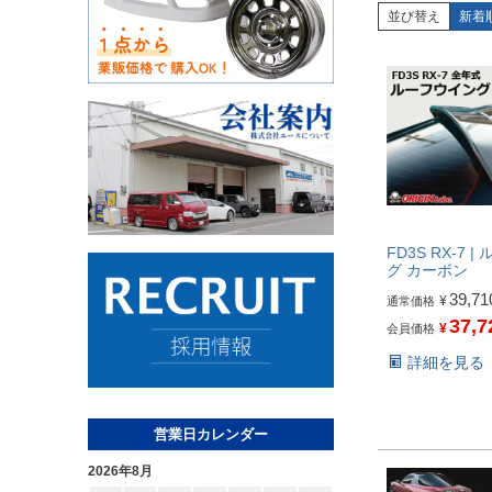
並び替え
新着
FD3S RX-7 
グ カーボン
39,71
¥
通常価格
37,7
¥
会員価格
詳細を見る
営業日カレンダー
2026年8月