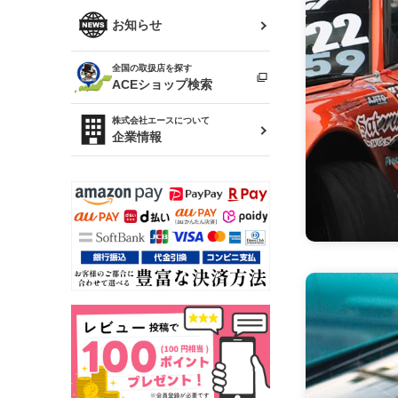
R34 スカイライン
ソアラ
ファッション小物
お知らせ
アルテッツァ
スカイライン
全国の取扱店を探す
（ER34/R33/ECR33/R32）
雑貨・ステーショナリー
プロボックス
ACEショップ検索
RAV4
キャラバン
株式会社エースについて
ベビー用品
企業情報
ローレル
のぼり
セフィーロ