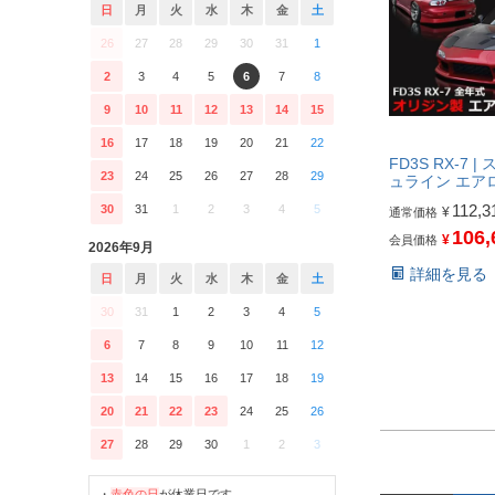
日
月
火
水
木
金
土
26
27
28
29
30
31
1
2
3
4
5
6
7
8
9
10
11
12
13
14
15
16
17
18
19
20
21
22
FD3S RX-7 
23
24
25
26
27
28
29
ュライン エア
112,3
30
31
1
2
3
4
5
¥
通常価格
106,
¥
会員価格
2026年9月
詳細を見る
日
月
火
水
木
金
土
30
31
1
2
3
4
5
6
7
8
9
10
11
12
13
14
15
16
17
18
19
20
21
22
23
24
25
26
27
28
29
30
1
2
3
・
赤色の日
が休業日です。