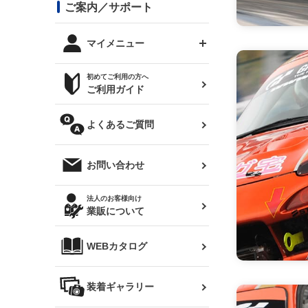
コンバットアイ用ライト
ステッカー
ご案内／サポート
まつど家 鉄八
DTM:exclusive
シルビア S14 前期
スバル
JZX90 チェイサー
RX-7
カナード
BRZ
レクサス
リアウイング
オプションタイヤ
トップス(半袖)
マイメニュー
JZX100 マークⅡ
シルビア S14 後期
三菱
外装・補修パーツ
ログインする
サマータイヤ
初めてご利用の方へ
リアゲート
ホイールナット
トップス(長袖)
JZX110 マークⅡ
デリカ D:5
軽自動車
ジムニー用タイヤ
ご利用ガイド
シルビア S15
新規会員登録
オリジンアーム(足回り)
JZX90 マークⅡ
汎用
サマータイヤ
メンテナンスパーツ
パーカー
よくあるご質問
お気に入りリスト
ハイエース・バン用タイ
180SX
ヤ
ハイエース
レンズ
注文履歴
オーバーオール(つなぎ)
お問い合わせ
シルエイティ
レビン
クーポンを見る
マフラー
トレノ
閲覧履歴
法人のお客様向け
タオル
業販について
ワンビア
マークX
ニュースレターお申し込み
帽子
WEBカタログ
クラウン
Z33 フェアレディZ
クラウンマジェスタ
バッグ
装着ギャラリー
Z32 フェアレディZ
アリスト