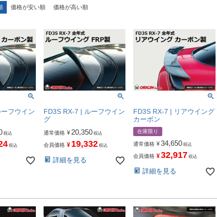
順
価格が安い順
価格が高い順
| ルーフウイン
FD3S RX-7 | ルーフウイン
FD3S RX-7 | リアウイング
グ
カーボン
0
20,350
在庫限り
¥
通常価格
税込
税込
24
19,332
34,650
¥
通常価格
¥
会員価格
税込
税込
税込
32,917
¥
会員価格
税込
詳細を見る
詳細を見る