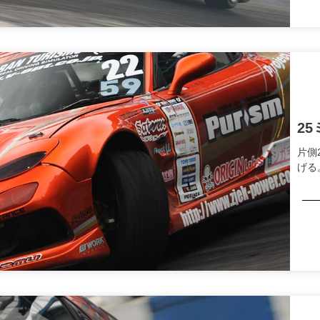
2
片側
げる