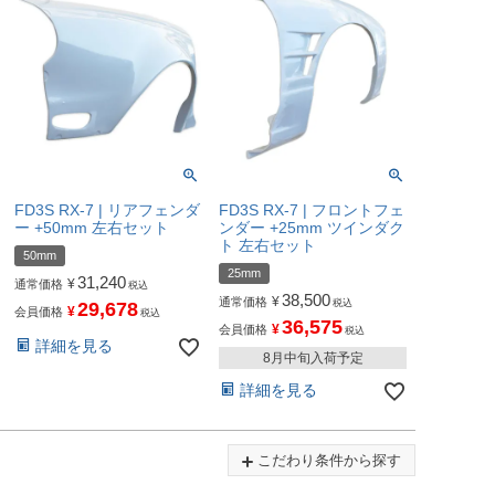
FD3S RX-7 | リアフェンダ
FD3S RX-7 | フロントフェ
ー +50mm 左右セット
ンダー +25mm ツインダク
ト 左右セット
50mm
25mm
31,240
¥
通常価格
税込
38,500
¥
通常価格
税込
29,678
¥
会員価格
税込
36,575
¥
会員価格
税込
詳細を見る
8月中旬入荷予定
詳細を見る
こだわり条件から探す