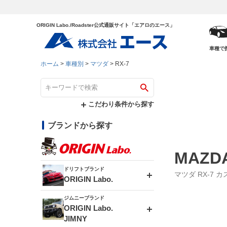
ORIGIN Labo./Roadster公式通販サイト「エアロのエース」
車種で
ホーム
車種別
マツダ
RX-7
こだわり条件から探す
ブランドから探す
MAZDA
ドリフトブランド
マツダ RX-7 
ORIGIN Labo.
ジムニーブランド
エアロシリーズ
ORIGIN Labo.
JIMNY