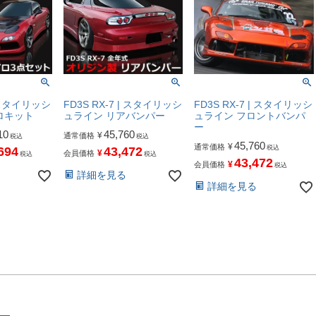
| スタイリッシ
FD3S RX-7 | スタイリッシ
FD3S RX-7 | スタイリッシ
ロキット
ュライン リアバンパー
ュライン フロントバンパ
ー
10
45,760
¥
通常価格
税込
税込
45,760
¥
通常価格
税込
694
43,472
¥
会員価格
税込
税込
43,472
¥
会員価格
税込
詳細を見る
詳細を見る