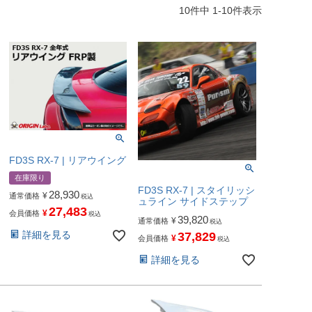
10
件中
1
-
10
件表示
FD3S RX-7 | リアウイング
在庫限り
FD3S RX-7 | スタイリッシ
28,930
¥
通常価格
税込
ュライン サイドステップ
27,483
¥
会員価格
税込
39,820
¥
通常価格
税込
詳細を見る
37,829
¥
会員価格
税込
詳細を見る