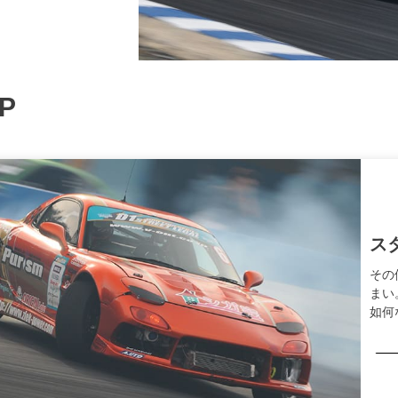
UP
ス
その
まい
如何