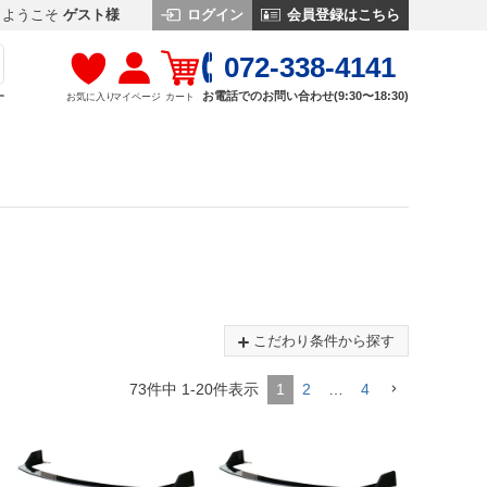
ログイン
会員登録はこちら
ようこそ
ゲスト様
072-338-4141
お電話でのお問い合わせ(9:30〜18:30)
お気に入り
マイページ
カート
す
こだわり条件から探す
73
件中
1
-
20
件表示
1
2
…
4