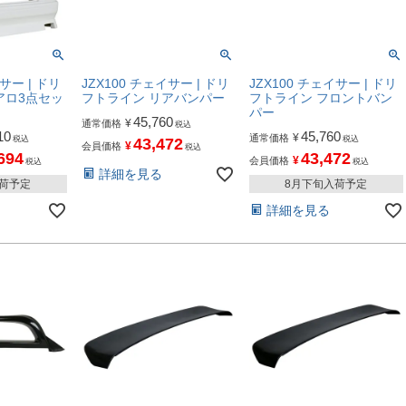
サー | ドリ
JZX100 チェイサー | ドリ
JZX100 チェイサー | ドリ
アロ3点セッ
フトライン リアバンパー
フトライン フロントバン
パー
45,760
¥
通常価格
税込
10
45,760
¥
通常価格
税込
税込
43,472
¥
会員価格
税込
694
43,472
¥
会員価格
税込
税込
詳細を見る
入荷予定
8月下旬入荷予定
詳細を見る