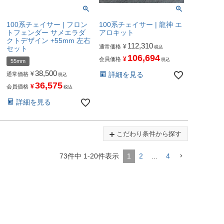
100系チェイサー | フロン
100系チェイサー | 龍神 エ
トフェンダー サメエラダ
アロキット
クトデザイン +55mm 左右
112,310
¥
通常価格
セット
税込
106,694
¥
会員価格
税込
55mm
38,500
¥
詳細を見る
通常価格
税込
36,575
¥
会員価格
税込
詳細を見る
こだわり条件から探す
73
件中
1
-
20
件表示
1
2
…
4