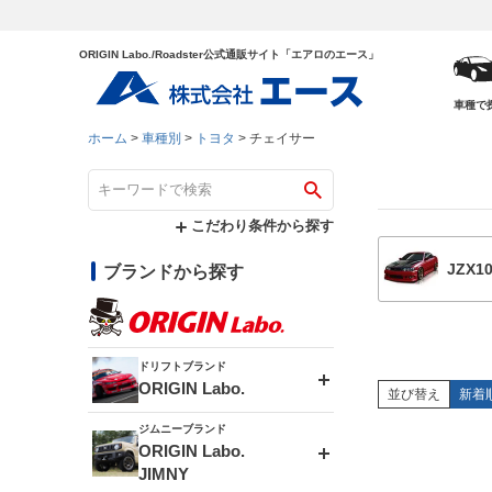
ORIGIN Labo./Roadster公式通販サイト「エアロのエース」
車種で
ホーム
車種別
トヨタ
チェイサー
こだわり条件から探す
JZX
ブランドから探す
ドリフトブランド
ORIGIN Labo.
並び替え
新着
ジムニーブランド
エアロシリーズ
ORIGIN Labo.
JIMNY