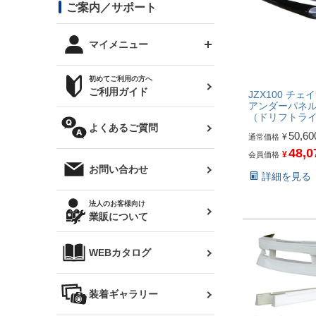
コンバットアイ用ライト
ステッカー
ご案内／サポート
まつど家 鉄八
DTM:exclusive
シルビア S14 前期
スバル
JZX90 チェイサー
RX-7
カナード
BRZ
レクサス
リアウイング
オプションタイヤ
トップス(半袖)
マイメニュー
JZX100 マークⅡ
シルビア S14 後期
三菱
外装・補修パーツ
ログインする
サマータイヤ
初めてご利用の方へ
リアゲート
ホイールナット
トップス(長袖)
JZX110 マークⅡ
デリカ D:5
軽自動車
ジムニー用タイヤ
ご利用ガイド
JZX100 チェイ
シルビア S15
新規会員登録
アンダーパネル
オリジンアーム(足回り)
JZX90 マークⅡ
汎用
（ドリフトラ
サマータイヤ
メンテナンスパーツ
パーカー
よくあるご質問
お気に入りリスト
ハイエース・バン用タイ
50,60
180SX
¥
通常価格
ヤ
ハイエース
48,0
レンズ
注文履歴
¥
会員価格
オーバーオール(つなぎ)
お問い合わせ
詳細を見る
シルエイティ
レビン
クーポンを見る
マフラー
トレノ
閲覧履歴
法人のお客様向け
タオル
業販について
ワンビア
マークX
ニュースレターお申し込み
帽子
WEBカタログ
クラウン
Z33 フェアレディZ
クラウンマジェスタ
バッグ
装着ギャラリー
Z32 フェアレディZ
アリスト