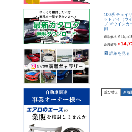
100系 チェイサ
ットアイ（ウ
プ ※ウインカ
側
15,51
¥
通常価格
14,7
¥
会員価格
詳細を見る
並び替え
新着