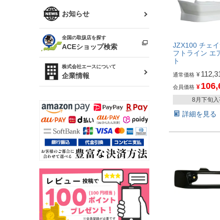
R34 スカイライン
ソアラ
ファッション小物
お知らせ
アルテッツァ
スカイライン
全国の取扱店を探す
（ER34/R33/ECR33/R32）
雑貨・ステーショナリー
JZX100 チェイ
プロボックス
ACEショップ検索
フトライン エ
ト
RAV4
キャラバン
株式会社エースについて
ベビー用品
112,3
¥
通常価格
企業情報
106,
¥
会員価格
ローレル
8月下旬
のぼり
セフィーロ
詳細を見る