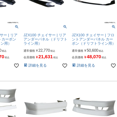
サー | リア
JZX100 チェイサー | リア
JZX100 チェイサー | フロ
 カーボン
アンダーパネル（ドリフト
ントアンダーパネル カー
イン用）
ライン用）
ボン（ドリフトライン用）
0
22,770
50,600
¥
¥
通常価格
通常価格
税込
税込
税込
70
21,631
48,070
¥
¥
会員価格
会員価格
税込
税込
税込
詳細を見る
詳細を見る