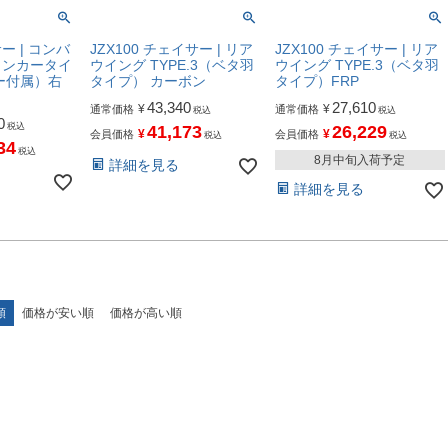
ー | コンバ
JZX100 チェイサー | リア
JZX100 チェイサー | リア
インカータイ
ウイング TYPE.3（ベタ羽
ウイング TYPE.3（ベタ羽
ー付属）右
タイプ） カーボン
タイプ）FRP
43,340
27,610
¥
¥
通常価格
通常価格
税込
税込
0
税込
41,173
26,229
¥
¥
会員価格
会員価格
税込
税込
34
税込
8月中旬入荷予定
詳細を見る
詳細を見る
順
価格が安い順
価格が高い順