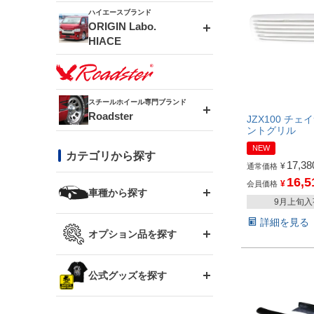
ドリフトライン
フロントフェンダー
ハイエースブランド
アルミホイール
ORIGIN Labo.
MUD-ZEUS
HIACE
風神(180SX)
リアフェンダー
アルミホイール
MUD-SR7
エアロシリーズ
雷神(S15)
ブラッシュフェンダー
アルミホイール
スチールホイール専門ブランド
MUD-S7
Roadster
LUX MODEL SP
オーバーフェンダー
JZX100 チェイ
ントグリル
龍神(チェイサー)
コンバットアイ
フロントグリル
NEW
DAYTONA-RS
カテゴリから探す
LUX MODEL
リアウイング
17,38
¥
通常価格
レーシングライン
GTウイング
16,5
¥
会員価格
ハイエース専用
ボンネット
車種から探す
DAYTONA-RS NEO
RUGGER MODEL
スムージングバンパー
9月上旬
アタックライン
リアウイング
詳細を見る
トヨタ
ジムニー専用
フェンダー
オプション品を探す
まつど家 鉄漢
GROUND MODEL
ワイパーガード
ニッサン
ストリームライン
ルーフウイング
TOYOTA 86
ジムニー専用
サイドパーツ
GTウイング用ラダー
公式グッズを探す
スズキ
まつど家 鉄心
PHANTOM LIP
内装パーツ
シルビア S13
スタイリッシュライン
ボンネット
JZX100 チェイサー
マツダ
ジムニー
ジムニー専用
バンパー