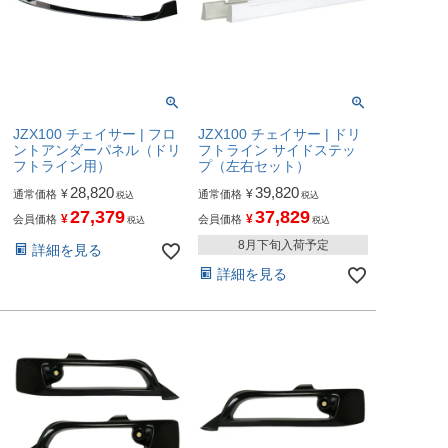
JZX100 チェイサー | フロ
JZX100 チェイサー | ドリ
ントアンダーパネル（ドリ
フトライン サイドステッ
フトライン用）
プ（左右セット）
28,820
39,820
¥
¥
通常価格
通常価格
税込
税込
27,379
37,829
¥
¥
会員価格
会員価格
税込
税込
8月下旬入荷予定
詳細を見る
詳細を見る