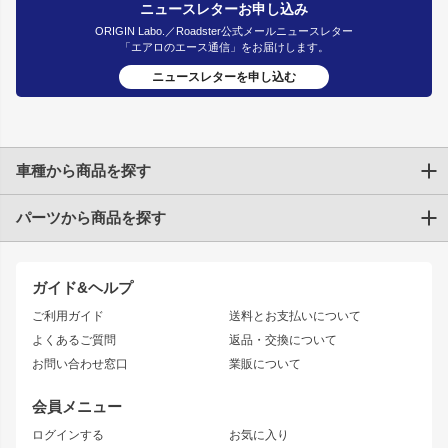
ニュースレターお申し込み
ORIGIN Labo.／Roadster公式メールニュースレター
「エアロのエース通信」をお届けします。
ニュースレターを申し込む
車種から商品を探す
パーツから商品を探す
トヨタ
TOYOTA86
200系ハイエース
ドリフトパーツ
JZX100 CHASER
クラウン
ガイド&ヘルプ
JZX90 CHASER
エアロシリーズ
クラウンマジェスタ
ご利用ガイド
送料とお支払いについて
JZX110 MARK II
ドリフトライン
アリスト
レーシングライン
よくあるご質問
返品・交換について
JZX100 MARK II
風神
ソアラ
アタックライン
お問い合わせ窓口
業販について
JZX90 MARK II
雷神
アルテッツァ
ストリームライン
レビン
龍神
プロボックス
スタイリッシュライン
会員メニュー
トレノ
RAV4
フロントフェンダー
ボンネット
ログインする
お気に入り
マークX