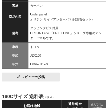
素材
カーボン
Under panel
商品内容
オリジン サイドアンダーパネル(左右セット)
タッピングビス付属
備考
ORIGIN Labo.「DRIFT LINE」シリーズ専用のアン
ダーパネルです。
車種
トヨタ
型式
JZX100
年式
H8/9～H12/9
レビューの投稿
160Cサイズ 送料表
（税込）
通常料金
個人宅料金
お届け地域
(※非推奨)