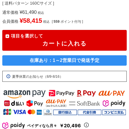
送料パターン
160Cサイズ
¥
61,490
通常価格
税込
¥
58,415
会員価格
[
559
ポイント付与 ]
税込
項目を選択して
カートに入れる
在庫あり：1～2営業日で発送予定
夏季休業のお知らせ（8/9-8/16）
￥20,496
ペイディなら月々