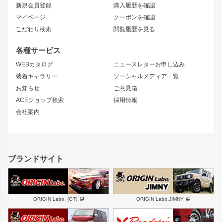
リアフェンダー
カナード
新規会員登録
購入履歴を確認
ブラッシュフェンダー
外装・補修パーツ
ニッサン
マイページ
クーポンを確認
コンバットアイ
アーム(足回り)
S15 シルビア
ワンビア
こだわり検索
閲覧履歴を見る
GTウイング
レンズ
S14 シルビア 前期
フェアレディZ
リアウイング
排気系
各種サービス
S14 シルビア 後期
スカイライン
ルーフウイング
S13 シルビア
ローレル
WEBカタログ
ニュースレターお申し込み
180SX
セフィーロ
装着ギャラリー
ソーシャルメディア一覧
ジムニーパーツ
シルエイティ
キャラバン
お知らせ
ご意見箱
ホイール
ACEショップ検索
採用情報
MUD-S7
まつど家 鉄漢
スズキ
マツダ
会社案内
MUD-SR7
まつど家 鉄心
ジムニー
RX-7
MUD-ZEUS
まつど家 鉄八
レクサス
フロントグリル
バンパー
GS350
ボンネット
IS250・IS350
リアウイング
ブランドサイト
SC
フェンダー
リアゲート
サイドパーツ
メンテナンスパーツ
スバル
三菱
BRZ
デリカ D:5
ORIGIN Labo. (GT)
ORIGIN Labo.JIMNY
ハイエースパーツ
ホイール
軽自動車
汎用