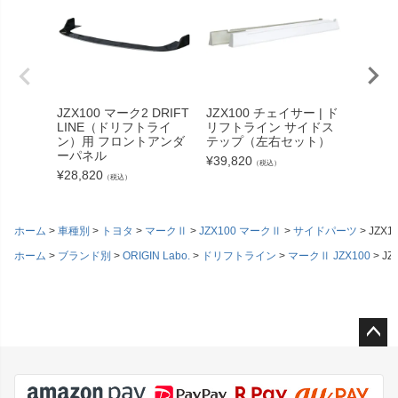
JZX100 マーク2 DRIFT
JZX100 チェイサー | ド
JZX10
LINE（ドリフトライ
リフトライン サイドス
LINE
ン）用 フロントアンダ
テップ（左右セット）
ン）用
ーパネル
ーパネ
¥
39,820
（税込）
¥
28,820
¥
50,60
（税込）
ホーム
車種別
トヨタ
マークⅡ
JZX100 マークⅡ
サイドパーツ
JZX
ホーム
ブランド別
ORIGIN Labo.
ドリフトライン
マークⅡ JZX100
J
ペー
ジト
ップ