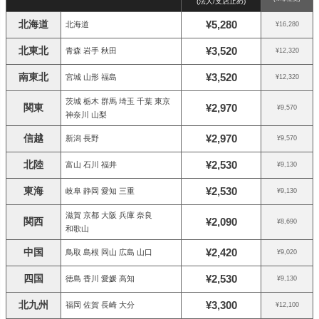
(法人/支店止め)
北海道
¥5,280
北海道
¥16,280
北東北
¥3,520
青森 岩手 秋田
¥12,320
南東北
¥3,520
宮城 山形 福島
¥12,320
茨城 栃木 群馬 埼玉 千葉 東京
関東
¥2,970
¥9,570
神奈川 山梨
信越
¥2,970
新潟 長野
¥9,570
北陸
¥2,530
富山 石川 福井
¥9,130
東海
¥2,530
岐阜 静岡 愛知 三重
¥9,130
滋賀 京都 大阪 兵庫 奈良
関西
¥2,090
¥8,690
和歌山
中国
¥2,420
鳥取 島根 岡山 広島 山口
¥9,020
四国
¥2,530
徳島 香川 愛媛 高知
¥9,130
北九州
¥3,300
福岡 佐賀 長崎 大分
¥12,100