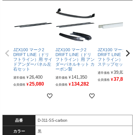
JZX100 マーク2
JZX100 マーク2
JZX100 マーク2
DRIFT LINE（ドリ
DRIFT LINE（ドリ
DRIFT LINE（ドリ
フトライン）用 サイ
フトライン）用 アン
フトライン） サイ
ドアンダーパネル左
ダーパネルキット カ
ステップセット
右セット
ーボン製
39,820
¥
通常価格
26,400
141,350
¥
¥
通常価格
通常価格
37,829
¥
会員価格
25,080
134,282
¥
¥
会員価格
会員価格
品番
D-311-SS-carbon
カラー
黒