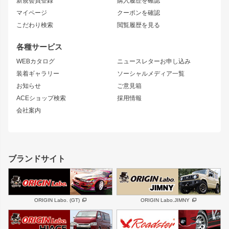
新規会員登録
購入履歴を確認
ブラッシュフェンダー
外装・補修パーツ
ニッサン
マイページ
クーポンを確認
コンバットアイ
アーム(足回り)
S15 シルビア
ワンビア
こだわり検索
閲覧履歴を見る
GTウイング
レンズ
S14 シルビア 前期
フェアレディZ
リアウイング
排気系
各種サービス
S14 シルビア 後期
スカイライン
ルーフウイング
S13 シルビア
ローレル
WEBカタログ
ニュースレターお申し込み
180SX
セフィーロ
装着ギャラリー
ソーシャルメディア一覧
ジムニーパーツ
シルエイティ
キャラバン
お知らせ
ご意見箱
ホイール
ACEショップ検索
採用情報
MUD-S7
まつど家 鉄漢
スズキ
マツダ
会社案内
MUD-SR7
まつど家 鉄心
ジムニー
RX-7
MUD-ZEUS
まつど家 鉄八
レクサス
フロントグリル
バンパー
GS350
ボンネット
IS250・IS350
リアウイング
ブランドサイト
SC
フェンダー
リアゲート
サイドパーツ
メンテナンスパーツ
スバル
三菱
BRZ
デリカ D:5
ORIGIN Labo. (GT)
ORIGIN Labo.JIMNY
ハイエースパーツ
ホイール
軽自動車
汎用
DAYTONA-RS
DAYTONA-RS NEO