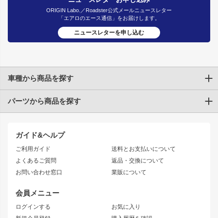
ORIGIN Labo.／Roadster公式メールニュースレター
「エアロのエース通信」をお届けします。
ニュースレターを申し込む
車種から商品を探す
パーツから商品を探す
トヨタ
TOYOTA86
200系ハイエース
ドリフトパーツ
JZX100 CHASER
クラウン
ガイド&ヘルプ
JZX90 CHASER
エアロシリーズ
クラウンマジェスタ
ご利用ガイド
送料とお支払いについて
JZX110 MARK II
ドリフトライン
アリスト
レーシングライン
よくあるご質問
返品・交換について
JZX100 MARK II
風神
ソアラ
アタックライン
お問い合わせ窓口
業販について
JZX90 MARK II
雷神
アルテッツァ
ストリームライン
レビン
龍神
プロボックス
スタイリッシュライン
会員メニュー
トレノ
RAV4
フロントフェンダー
ボンネット
ログインする
お気に入り
マークX
リアフェンダー
カナード