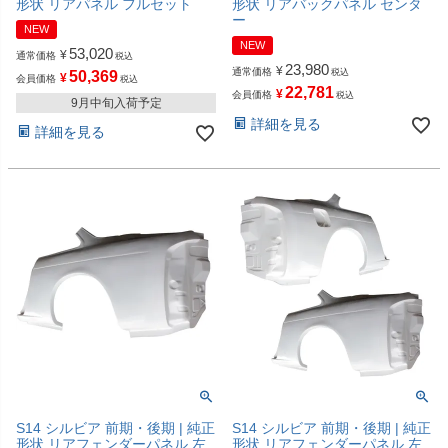
形状 リアパネル フルセット
形状 リアバックパネル センタ
ー
NEW
NEW
53,020
¥
通常価格
税込
23,980
¥
通常価格
税込
50,369
¥
会員価格
税込
22,781
¥
会員価格
税込
9月中旬入荷予定
詳細を見る
詳細を見る
S14 シルビア 前期・後期 | 純正
S14 シルビア 前期・後期 | 純正
形状 リアフェンダーパネル 左
形状 リアフェンダーパネル 左