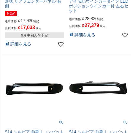
形状 リアフェンダーパネル 右
アイ withウインカータイプ LED
側
ポジションウインカー付 左右セ
ット
NEW
28,820
¥
通常価格
税込
17,930
¥
通常価格
税込
27,379
¥
会員価格
税込
17,033
¥
会員価格
税込
詳細を見る
9月中旬入荷予定
詳細を見る
S14 シルビア 前期 | コンバット
S14 シルビア 前期 | コンバット