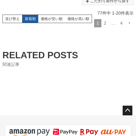
こだわり条件から探す
77
件中
1
-
20
件表示
並び替え
新着順
価格が安い順
価格が高い順
1
2
…
4
RELATED POSTS
関連記事
ペー
ジト
ップ