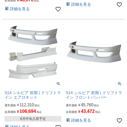
¥
会員価格
税込
詳細を見る
詳細を見る
S14 シルビア 前期 | ドリフトラ
S14 シルビア 前期 | ドリフトラ
イン エアロキット
イン フロントバンパー
112,310
45,760
¥
¥
通常価格
通常価格
税込
税込
106,694
43,472
¥
¥
会員価格
会員価格
税込
税込
8月中旬入荷予定
詳細を見る