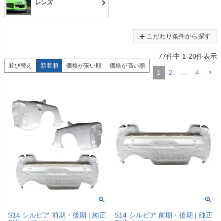
レンズ
こだわり条件から探す
77
件中
1
-
20
件表示
並び替え
新着順
価格が安い順
価格が高い順
1
2
…
4
S14 シルビア 前期・後期 | 純正
S14 シルビア 前期・後期 | 純正