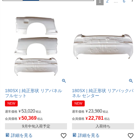
1
2
…
6
180SX | 純正形状 リアパネル
180SX | 純正形状 リアバックパ
フルセット
ネル センター
NEW
NEW
53,020
23,980
¥
¥
通常価格
通常価格
税込
税込
50,369
22,781
¥
¥
会員価格
会員価格
税込
税込
9月中旬入荷予定
入荷待ち
詳細を見る
詳細を見る