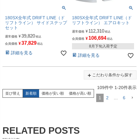
180SX全年式 DRIFT LINE（ド
180SX全年式 DRIFT LINE（ド
リフトライン） サイドステップ
リフトライン） エアロキット
セット
112,310
¥
通常価格
税込
39,820
¥
通常価格
税込
106,694
¥
会員価格
税込
37,829
¥
会員価格
税込
8月下旬入荷予定
詳細を見る
詳細を見る
こだわり条件から探す
109
件中
1
-
20
件表示
並び替え
新着順
価格が安い順
価格が高い順
1
2
…
6
RELATED POSTS