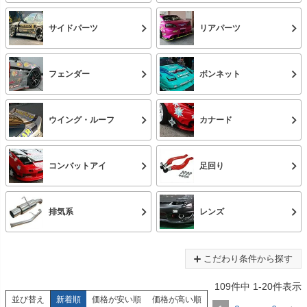
サイドパーツ
リアパーツ
フェンダー
ボンネット
ウイング・ルーフ
カナード
コンバットアイ
足回り
排気系
レンズ
こだわり条件から探す
109
件中
1
-
20
件表示
並び替え
新着順
価格が安い順
価格が高い順