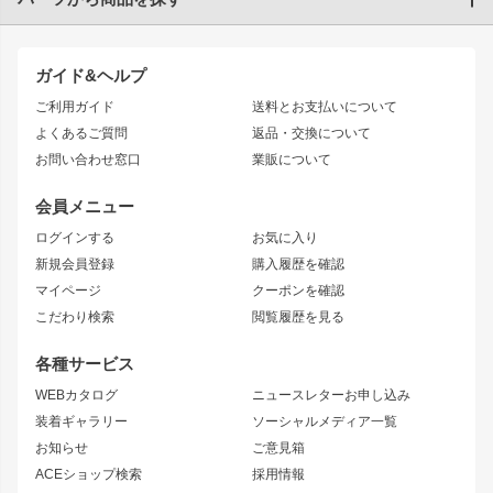
トヨタ
TOYOTA86
200系ハイエース
ドリフトパーツ
JZX100 CHASER
クラウン
ガイド&ヘルプ
JZX90 CHASER
エアロシリーズ
クラウンマジェスタ
ご利用ガイド
送料とお支払いについて
JZX110 MARK II
ドリフトライン
アリスト
レーシングライン
よくあるご質問
返品・交換について
JZX100 MARK II
風神
ソアラ
アタックライン
お問い合わせ窓口
業販について
JZX90 MARK II
雷神
アルテッツァ
ストリームライン
レビン
龍神
プロボックス
スタイリッシュライン
会員メニュー
トレノ
RAV4
フロントフェンダー
ボンネット
ログインする
お気に入り
マークX
リアフェンダー
カナード
新規会員登録
購入履歴を確認
ブラッシュフェンダー
外装・補修パーツ
ニッサン
マイページ
クーポンを確認
コンバットアイ
アーム(足回り)
S15 シルビア
ワンビア
こだわり検索
閲覧履歴を見る
GTウイング
レンズ
S14 シルビア 前期
フェアレディZ
リアウイング
排気系
各種サービス
S14 シルビア 後期
スカイライン
ルーフウイング
S13 シルビア
ローレル
WEBカタログ
ニュースレターお申し込み
180SX
セフィーロ
装着ギャラリー
ソーシャルメディア一覧
ジムニーパーツ
シルエイティ
キャラバン
お知らせ
ご意見箱
ホイール
ACEショップ検索
採用情報
MUD-S7
まつど家 鉄漢