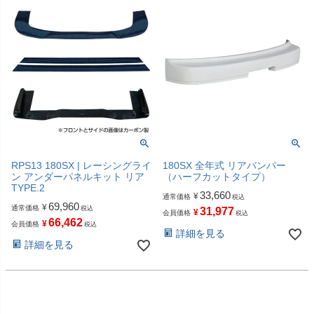
RPS13 180SX | レーシングライ
180SX 全年式 リアバンパー
ン アンダーパネルキット リア
（ハーフカットタイプ）
TYPE.2
33,660
¥
通常価格
税込
69,960
¥
通常価格
税込
31,977
¥
会員価格
税込
66,462
¥
会員価格
税込
詳細を見る
詳細を見る