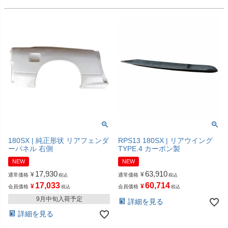
180SX | 純正形状 リアフェンダ
RPS13 180SX | リアウイング
ーパネル 右側
TYPE.4 カーボン製
NEW
NEW
17,930
63,910
¥
¥
通常価格
通常価格
税込
税込
17,033
60,714
¥
¥
会員価格
会員価格
税込
税込
9月中旬入荷予定
詳細を見る
詳細を見る