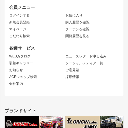
レビン
龍神
プロボックス
スタイリッシュライン
会員メニュー
トレノ
RAV4
フロントフェンダー
ボンネット
ログインする
お気に入り
マークX
リアフェンダー
カナード
新規会員登録
購入履歴を確認
ブラッシュフェンダー
外装・補修パーツ
ニッサン
マイページ
クーポンを確認
コンバットアイ
アーム(足回り)
S15 シルビア
ワンビア
こだわり検索
閲覧履歴を見る
GTウイング
レンズ
S14 シルビア 前期
フェアレディZ
リアウイング
排気系
各種サービス
S14 シルビア 後期
スカイライン
ルーフウイング
S13 シルビア
ローレル
WEBカタログ
ニュースレターお申し込み
180SX
セフィーロ
装着ギャラリー
ソーシャルメディア一覧
ジムニーパーツ
シルエイティ
キャラバン
お知らせ
ご意見箱
ホイール
ACEショップ検索
採用情報
MUD-S7
まつど家 鉄漢
スズキ
マツダ
会社案内
MUD-SR7
まつど家 鉄心
ジムニー
RX-7
MUD-ZEUS
まつど家 鉄八
レクサス
フロントグリル
バンパー
GS350
ボンネット
IS250・IS350
リアウイング
ブランドサイト
SC
フェンダー
リアゲート
サイドパーツ
メンテナンスパーツ
スバル
三菱