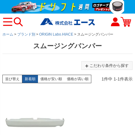
ホーム
ブランド別
ORIGIN Labo.HIACE
スムージングバンパー
スムージングバンパー
こだわり条件から探す
1
件中
1
-
1
件表示
並び替え
新着順
価格が安い順
価格が高い順