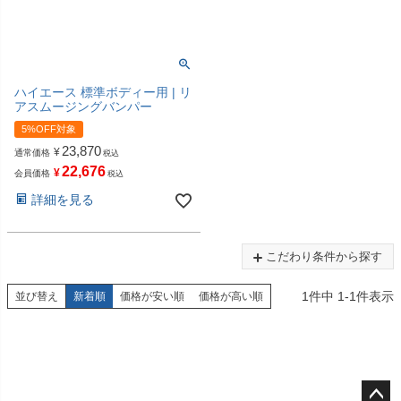
ハイエース 標準ボディー用 | リ
アスムージングバンパー
5%OFF対象
23,870
¥
通常価格
税込
22,676
¥
会員価格
税込
詳細を見る
こだわり条件から探す
1
件中
1
-
1
件表示
並び替え
新着順
価格が安い順
価格が高い順