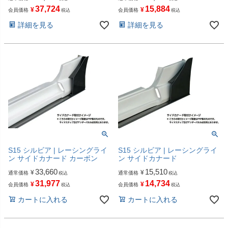
37,724
15,884
¥
¥
会員価格
会員価格
税込
税込
詳細を見る
詳細を見る
S15 シルビア | レーシングライ
S15 シルビア | レーシングライ
ン サイドカナード カーボン
ン サイドカナード
33,660
15,510
¥
¥
通常価格
通常価格
税込
税込
31,977
14,734
¥
¥
会員価格
会員価格
税込
税込
カートに入れる
カートに入れる