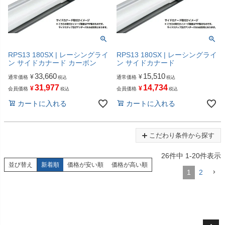
RPS13 180SX | レーシングライ
RPS13 180SX | レーシングライ
ン サイドカナード カーボン
ン サイドカナード
33,660
15,510
¥
¥
通常価格
通常価格
税込
税込
31,977
14,734
¥
¥
会員価格
会員価格
税込
税込
カートに入れる
カートに入れる
こだわり条件から探す
26
件中
1
-
20
件表示
並び替え
新着順
価格が安い順
価格が高い順
1
2