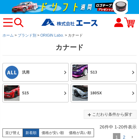
ホーム
ブランド別
ORIGIN Labo.
カナード
カナード
汎用
S13
S15
180SX
こだわり条件から探す
26
件中
1
-
20
件表示
並び替え
新着順
価格が安い順
価格が高い順
1
2