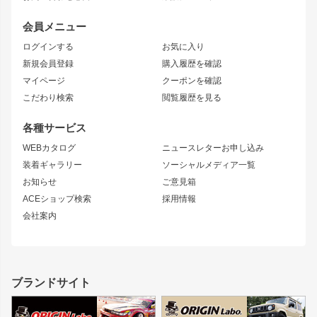
レビン
龍神
プロボックス
スタイリッシュライン
会員メニュー
トレノ
RAV4
フロントフェンダー
ボンネット
ログインする
お気に入り
マークX
リアフェンダー
カナード
新規会員登録
購入履歴を確認
ブラッシュフェンダー
外装・補修パーツ
ニッサン
マイページ
クーポンを確認
コンバットアイ
アーム(足回り)
S15 シルビア
ワンビア
こだわり検索
閲覧履歴を見る
GTウイング
レンズ
S14 シルビア 前期
フェアレディZ
リアウイング
排気系
各種サービス
S14 シルビア 後期
スカイライン
ルーフウイング
S13 シルビア
ローレル
WEBカタログ
ニュースレターお申し込み
180SX
セフィーロ
装着ギャラリー
ソーシャルメディア一覧
ジムニーパーツ
シルエイティ
キャラバン
お知らせ
ご意見箱
ホイール
ACEショップ検索
採用情報
MUD-S7
まつど家 鉄漢
スズキ
マツダ
会社案内
MUD-SR7
まつど家 鉄心
ジムニー
RX-7
MUD-ZEUS
まつど家 鉄八
レクサス
フロントグリル
バンパー
GS350
ボンネット
IS250・IS350
リアウイング
ブランドサイト
SC
フェンダー
リアゲート
サイドパーツ
メンテナンスパーツ