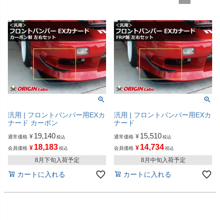
汎用 | フロントバンパー用EXカ
汎用 | フロントバンパー用EXカ
ナード カーボン
ナード
19,140
15,510
¥
¥
通常価格
通常価格
税込
税込
18,183
14,734
¥
¥
会員価格
会員価格
税込
税込
8月下旬入荷予定
8月中旬入荷予定
カートに入れる
カートに入れる