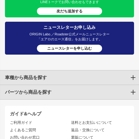
LINEトークでお問い合わせもできます
友だち追加する
ニュースレターお申し込み
ORIGIN Labo.／Roadster公式メールニュースレター
「エアロのエース通信」をお届けします。
ニュースレターを申し込む
車種から商品を探す
パーツから商品を探す
トヨタ
TOYOTA86
200系ハイエース
ドリフトパーツ
JZX100 CHASER
クラウン
ガイド&ヘルプ
JZX90 CHASER
エアロシリーズ
クラウンマジェスタ
ご利用ガイド
送料とお支払いについて
JZX110 MARK II
ドリフトライン
アリスト
レーシングライン
よくあるご質問
返品・交換について
JZX100 MARK II
風神
ソアラ
アタックライン
お問い合わせ窓口
業販について
JZX90 MARK II
雷神
アルテッツァ
ストリームライン