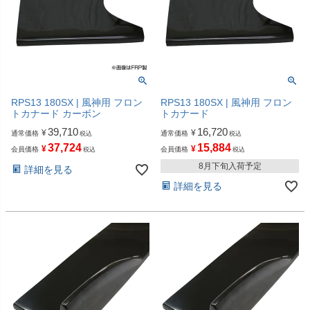
RPS13 180SX | 風神用 フロン
RPS13 180SX | 風神用 フロン
トカナード カーボン
トカナード
39,710
16,720
¥
¥
通常価格
通常価格
税込
税込
37,724
15,884
¥
¥
会員価格
会員価格
税込
税込
8月下旬入荷予定
詳細を見る
詳細を見る