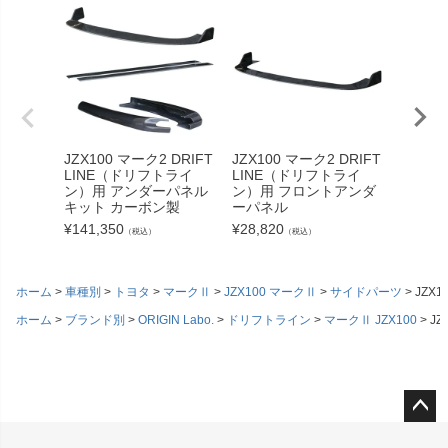
JZX100 マーク2 DRIFT
JZX100 マーク2 DRIFT
コンバッ
LINE（ドリフトライ
LINE（ドリフトライ
ポジシ
ン）用 アンダーパネル
ン）用 フロントアンダ
（片側
キット カーボン製
ーパネル
¥
1,100
¥
141,350
¥
28,820
（税込）
（税込）
ホーム
車種別
トヨタ
マークⅡ
JZX100 マークⅡ
サイドパーツ
JZX
ホーム
ブランド別
ORIGIN Labo.
ドリフトライン
マークⅡ JZX100
J
ペー