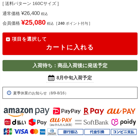
送料パターン
160Cサイズ
¥
26,400
通常価格
税込
¥
25,080
会員価格
[
240
ポイント付与 ]
税込
項目を選択して
カートに入れる
入荷待ち：商品入荷後に発送予定
8月中旬入荷予定
夏季休業のお知らせ（8/9-8/16）