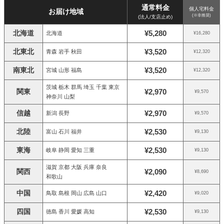
通常料金
個人宅料金
お届け地域
(※非推奨)
(法人/支店止め)
北海道
¥5,280
北海道
¥16,280
北東北
¥3,520
青森 岩手 秋田
¥12,320
南東北
¥3,520
宮城 山形 福島
¥12,320
茨城 栃木 群馬 埼玉 千葉 東京
関東
¥2,970
¥9,570
神奈川 山梨
信越
¥2,970
新潟 長野
¥9,570
北陸
¥2,530
富山 石川 福井
¥9,130
東海
¥2,530
岐阜 静岡 愛知 三重
¥9,130
滋賀 京都 大阪 兵庫 奈良
関西
¥2,090
¥8,690
和歌山
中国
¥2,420
鳥取 島根 岡山 広島 山口
¥9,020
四国
¥2,530
徳島 香川 愛媛 高知
¥9,130