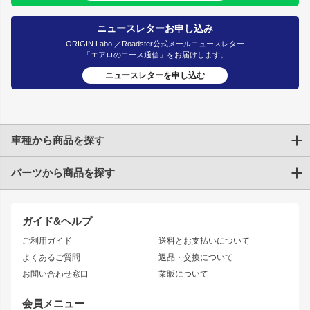
ニュースレターお申し込み
ORIGIN Labo.／Roadster公式メールニュースレター
「エアロのエース通信」をお届けします。
ニュースレターを申し込む
車種から商品を探す
パーツから商品を探す
トヨタ
TOYOTA86
200系ハイエース
ドリフトパーツ
JZX100 CHASER
クラウン
ガイド&ヘルプ
JZX90 CHASER
エアロシリーズ
クラウンマジェスタ
ご利用ガイド
送料とお支払いについて
JZX110 MARK II
ドリフトライン
アリスト
レーシングライン
よくあるご質問
返品・交換について
JZX100 MARK II
風神
ソアラ
アタックライン
お問い合わせ窓口
業販について
JZX90 MARK II
雷神
アルテッツァ
ストリームライン
レビン
龍神
プロボックス
スタイリッシュライン
会員メニュー