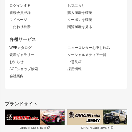
トレノ
RAV4
フロントフェンダー
ボンネット
ログインする
お気に入り
マークX
リアフェンダー
カナード
新規会員登録
購入履歴を確認
ブラッシュフェンダー
外装・補修パーツ
ニッサン
マイページ
クーポンを確認
コンバットアイ
アーム(足回り)
S15 シルビア
ワンビア
こだわり検索
閲覧履歴を見る
GTウイング
レンズ
S14 シルビア 前期
フェアレディZ
リアウイング
排気系
各種サービス
S14 シルビア 後期
スカイライン
ルーフウイング
S13 シルビア
ローレル
WEBカタログ
ニュースレターお申し込み
180SX
セフィーロ
装着ギャラリー
ソーシャルメディア一覧
ジムニーパーツ
シルエイティ
キャラバン
お知らせ
ご意見箱
ホイール
ACEショップ検索
採用情報
MUD-S7
まつど家 鉄漢
スズキ
マツダ
会社案内
MUD-SR7
まつど家 鉄心
ジムニー
RX-7
MUD-ZEUS
まつど家 鉄八
レクサス
フロントグリル
バンパー
GS350
ボンネット
IS250・IS350
リアウイング
ブランドサイト
SC
フェンダー
リアゲート
サイドパーツ
メンテナンスパーツ
スバル
三菱
BRZ
デリカ D:5
ORIGIN Labo. (GT)
ORIGIN Labo.JIMNY
ハイエースパーツ