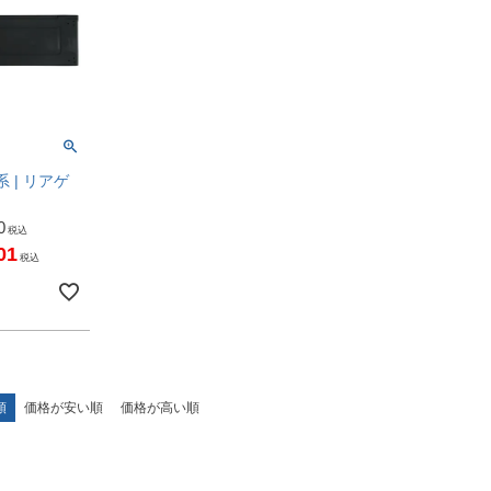
系 | リアゲ
0
税込
01
税込
順
価格が安い順
価格が高い順