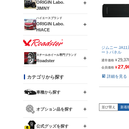
エアロシリーズ
ORIGIN Labo.
JIMNY
ドリフトライン
フロントフェンダー
ハイエースブランド
アルミホイール
ORIGIN Labo.
MUD-ZEUS
HIACE
風神(180SX)
リアフェンダー
アルミホイール
MUD-SR7
エアロシリーズ
ジムニー JA11
雷神(S15)
ブラッシュフェンダー
ートパネル
アルミホイール
スチールホイール専門ブランド
MUD-S7
29,37
Roadster
LUX MODEL SP
オーバーフェンダー
¥
通常価格
27,9
¥
会員価格
龍神(チェイサー)
コンバットアイ
フロントグリル
DAYTONA-RS
詳細を見る
カテゴリから探す
LUX MODEL
リアウイング
レーシングライン
GTウイング
ハイエース専用
ボンネット
車種から探す
DAYTONA-RS NEO
RUGGER MODEL
スムージングバンパー
アタックライン
リアウイング
トヨタ
ジムニー専用
フェンダー
並び替え
新着
オプション品を探す
まつど家 鉄漢
GROUND MODEL
ワイパーガード
ニッサン
ストリームライン
ルーフウイング
TOYOTA 86
ジムニー専用
サイドパーツ
GTウイング用ラダー
公式グッズを探す
スズキ
まつど家 鉄心
PHANTOM LIP
内装パーツ