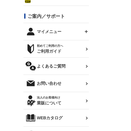
シルビア S13
スタイリッシュライン
ボンネット
JZX100 チェイサー
マツダ
ジムニー
ジムニー専用
バンパー
コンバットアイ用ライト
ステッカー
ご案内／サポート
まつど家 鉄八
DTM:exclusive
シルビア S14 前期
スバル
JZX90 チェイサー
RX-7
カナード
BRZ
レクサス
リアウイング
オプションタイヤ
トップス(半袖)
マイメニュー
JZX100 マークⅡ
シルビア S14 後期
三菱
外装・補修パーツ
ログインする
サマータイヤ
初めてご利用の方へ
リアゲート
ホイールナット
トップス(長袖)
JZX110 マークⅡ
デリカ D:5
軽自動車
ジムニー用タイヤ
ご利用ガイド
シルビア S15
新規会員登録
オリジンアーム(足回り)
JZX90 マークⅡ
汎用
サマータイヤ
メンテナンスパーツ
パーカー
よくあるご質問
お気に入りリスト
ハイエース・バン用タイ
180SX
ヤ
ハイエース
レンズ
注文履歴
オーバーオール(つなぎ)
お問い合わせ
シルエイティ
レビン
クーポンを見る
マフラー
トレノ
閲覧履歴
法人のお客様向け
タオル
業販について
ワンビア
マークX
ニュースレターお申し込み
帽子
WEBカタログ
クラウン
Z33 フェアレディZ
クラウンマジェスタ