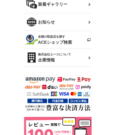
バッグ
装着ギャラリー
Z32 フェアレディZ
アリスト
R34 スカイライン
ソアラ
ファッション小物
お知らせ
アルテッツァ
スカイライン
全国の取扱店を探す
（ER34/R33/ECR33/R32）
雑貨・ステーショナリー
プロボックス
ACEショップ検索
RAV4
キャラバン
株式会社エースについて
ベビー用品
企業情報
ローレル
のぼり
セフィーロ