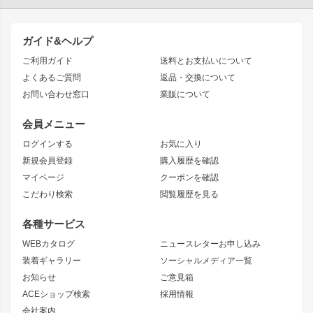
TOYOTA86
200系ハイエース
ドリフトパーツ
JZX100 CHASER
クラウン
ガイド&ヘルプ
JZX90 CHASER
エアロシリーズ
クラウンマジェスタ
ご利用ガイド
送料とお支払いについて
JZX110 MARK II
ドリフトライン
アリスト
レーシングライン
よくあるご質問
返品・交換について
JZX100 MARK II
風神
ソアラ
アタックライン
お問い合わせ窓口
業販について
JZX90 MARK II
雷神
アルテッツァ
ストリームライン
レビン
龍神
プロボックス
スタイリッシュライン
会員メニュー
トレノ
RAV4
フロントフェンダー
ボンネット
ログインする
お気に入り
マークX
リアフェンダー
カナード
新規会員登録
購入履歴を確認
ブラッシュフェンダー
外装・補修パーツ
ニッサン
マイページ
クーポンを確認
コンバットアイ
アーム(足回り)
S15 シルビア
ワンビア
こだわり検索
閲覧履歴を見る
GTウイング
レンズ
S14 シルビア 前期
フェアレディZ
リアウイング
排気系
各種サービス
S14 シルビア 後期
スカイライン
ルーフウイング
S13 シルビア
ローレル
WEBカタログ
ニュースレターお申し込み
180SX
セフィーロ
装着ギャラリー
ソーシャルメディア一覧
ジムニーパーツ
シルエイティ
キャラバン
お知らせ
ご意見箱
ホイール
ACEショップ検索
採用情報
MUD-S7
まつど家 鉄漢
スズキ
マツダ
会社案内