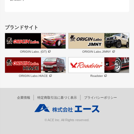
MUD-SR7
まつど家 鉄心
ジムニー
RX-7
MUD-ZEUS
まつど家 鉄八
レクサス
フロントグリル
バンパー
GS350
ボンネット
IS250・IS350
リアウイング
ブランドサイト
SC
フェンダー
リアゲート
サイドパーツ
メンテナンスパーツ
スバル
三菱
BRZ
デリカ D:5
ORIGIN Labo. (GT)
ORIGIN Labo.JIMNY
ハイエースパーツ
ホイール
軽自動車
汎用
DAYTONA-RS
DAYTONA-RS NEO
ORIGIN Labo.HIACE
Roadster
エアロシリーズ
LUX MODEL SP
GROUND MODEL
LUX MODEL
PHANTOM LIP
企業情報
特定商取引法に基づく表示
プライバシーポリシー
RUGGER MODEL
DTM:exclusive
オーバーフェンダー
ワイパーガード
リアウイング
内装パーツ
© ACE Inc. All Rights reserved.
スムージングバンパー