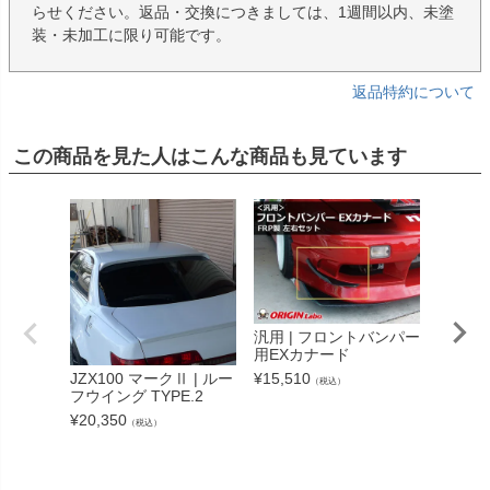
らせください。返品・交換につきましては、1週間以内、未塗
装・未加工に限り可能です。
返品特約について
この商品を見た人はこんな商品も見ています
汎用 | フロントバンパー
用EXカナード
JZX100 マークⅡ | ルー
¥
15,510
100系
（税込）
フウイング TYPE.2
ェンダ
75mm
¥
20,350
（税込）
¥
80,85