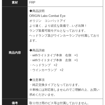
素材
FRP
◆商品説明
ORIGIN Labo Combat Eye
オリジン コンバットアイ
より速く、より頑丈な装備で…いざ出陣！
ランプ装着可能モデルとなっております。
ヘッドランプ及びウインカーランプが付属しており
ます。
◆商品詳細
商品内容
・withライトタイプ本体 右側 ×1
・withライトタイプ本体 左側 ×1
・ヘッドランプ ×2
・ウインカーランプ ×2
◆注意事項
・純正交換タイプとなっております。
※車検には対応致しませんのでご理解の上、お買い
求めくださいませ。
備考
取り付け用のビス等は付属しておりません。