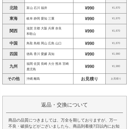
北陸
¥990
富山 石川 福井
¥1,870
東海
¥990
岐阜 静岡 愛知 三重
¥1,870
滋賀 京都 大阪 兵庫 奈良
関西
¥990
¥1,870
和歌山
中国
¥990
鳥取 島根 岡山 広島 山口
¥1,870
四国
¥990
徳島 香川 愛媛 高知
¥1,980
福岡 佐賀 長崎 大分 熊本 宮崎
九州
¥990
¥1,980
鹿児島
その他
お見積り
沖縄 離島
お見積り
返品・交換について
商品の品質につきましては、万全を期しておりますが、万一
不良・破損などがございましたら、商品到着後7日以内にお知