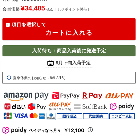
¥
34,485
会員価格
[
330
ポイント付与 ]
税込
項目を選択して
カートに入れる
入荷待ち：商品入荷後に発送予定
9月下旬入荷予定
夏季休業のお知らせ（8/9-8/16）
￥12,100
ペイディなら月々