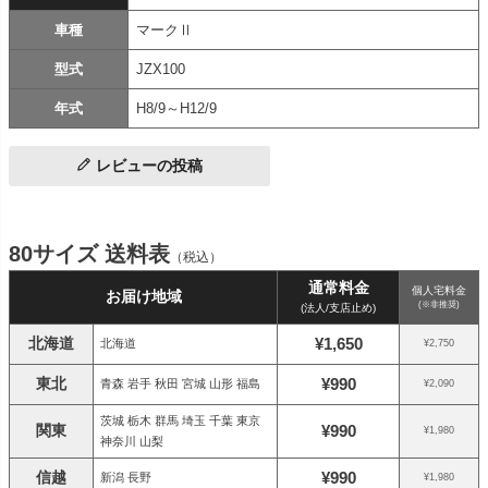
車種
マークⅡ
型式
JZX100
年式
H8/9～H12/9
レビューの投稿
80サイズ 送料表
（税込）
通常料金
個人宅料金
お届け地域
(※非推奨)
(法人/支店止め)
北海道
¥1,650
北海道
¥2,750
東北
¥990
青森 岩手 秋田 宮城 山形 福島
¥2,090
茨城 栃木 群馬 埼玉 千葉 東京
関東
¥990
¥1,980
神奈川 山梨
信越
¥990
新潟 長野
¥1,980