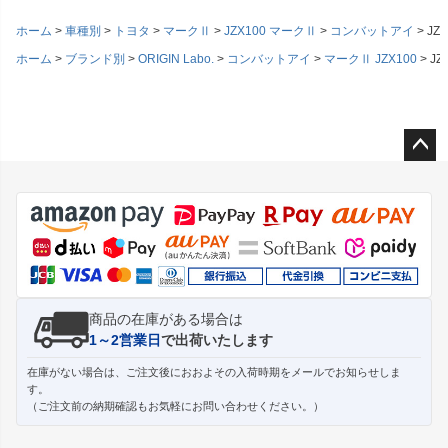
ホーム
車種別
トヨタ
マークⅡ
JZX100 マークⅡ
コンバットアイ
JZ
ホーム
ブランド別
ORIGIN Labo.
コンバットアイ
マークⅡ JZX100
J
ペー
ジト
ップ
へ
商品の在庫がある場合は
1～2営業日
で出荷いたします
在庫がない場合は、ご注文後におおよその入荷時期をメールでお知らせしま
す。
（ご注文前の納期確認もお気軽にお問い合わせください。）