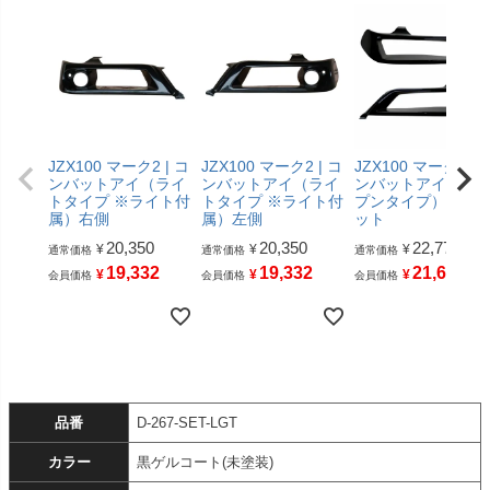
JZX100 マーク2 | コ
JZX100 マーク2 | コ
JZX100 マーク2 | 
ンバットアイ（ライ
ンバットアイ（ライ
ンバットアイ（オ
トタイプ ※ライト付
トタイプ ※ライト付
プンタイプ）左右
属）右側
属）左側
ット
20,350
20,350
22,770
¥
¥
¥
通常価格
通常価格
通常価格
19,332
19,332
21,631
¥
¥
¥
会員価格
会員価格
会員価格
品番
D-267-SET-LGT
カラー
黒ゲルコート(未塗装)