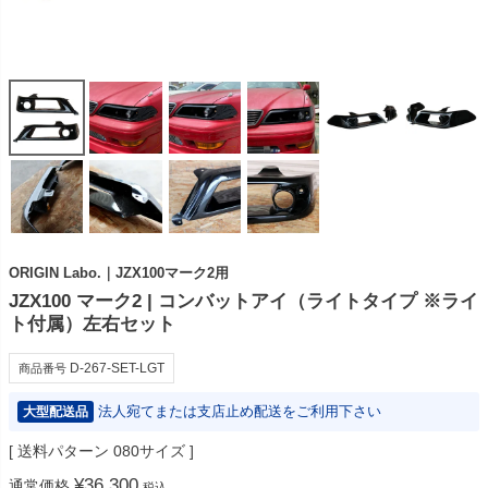
ORIGIN Labo.｜JZX100マーク2用
JZX100 マーク2 | コンバットアイ（ライトタイプ ※ライ
ト付属）左右セット
D-267-SET-LGT
商品番号
法人宛てまたは支店止め配送をご利用下さい
大型配送品
送料パターン
080サイズ
¥
36,300
通常価格
税込