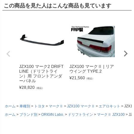
この商品を見た人はこんな商品も見ています
JZX10
ネット T
JZX100 マーク2 DRIFT
JZX100 マークⅡ | リア
¥
90,53
LINE（ドリフトライ
ウイング TYPE.2
ン）用 フロントアンダ
¥
21,560
（税込）
ーパネル
¥
28,820
（税込）
ホーム
車種別
トヨタ
マークⅡ
JZX100 マークⅡ
エアロキット
JZX
ホーム
ブランド別
ORIGIN Labo.
ドリフトライン
マークⅡ JZX100
J