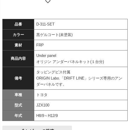
品番
D-311-SET
カラー
黒ゲルコート(未塗装)
素材
FRP
Under panel
商品内容
オリジン アンダーパネルキット(１台分)
タッピングビス付属
備考
ORIGIN Labo.「DRIFT LINE」シリーズ専用のアン
ダーパネルです。
車種
トヨタ
型式
JZX100
年式
H8/9～H12/9