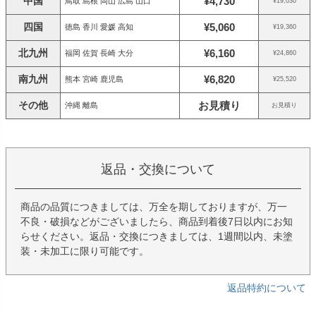
中国
¥4,730
鳥取 島根 岡山 広島 山口
¥19,030
四国
¥5,060
徳島 香川 愛媛 高知
¥19,360
北九州
¥6,160
福岡 佐賀 長崎 大分
¥24,860
南九州
¥6,820
熊本 宮崎 鹿児島
¥25,520
その他
お見積り
沖縄 離島
お見積り
返品・交換について
商品の品質につきましては、万全を期しておりますが、万一
不良・破損などがございましたら、商品到着後7日以内にお知
らせください。返品・交換につきましては、1週間以内、未塗
装・未加工に限り可能です。
返品特約について