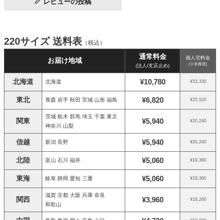
レビューの投稿
220サイズ 送料表
（税込）
通常料金
個人宅料金
お届け地域
(※非推奨)
(法人/支店止め)
北海道
¥10,780
北海道
¥33,330
東北
¥6,820
青森 岩手 秋田 宮城 山形 福島
¥25,520
茨城 栃木 群馬 埼玉 千葉 東京
関東
¥5,940
¥20,240
神奈川 山梨
信越
¥5,940
新潟 長野
¥20,240
北陸
¥5,060
富山 石川 福井
¥19,360
東海
¥5,060
岐阜 静岡 愛知 三重
¥19,360
滋賀 京都 大阪 兵庫 奈良
関西
¥3,960
¥18,260
和歌山