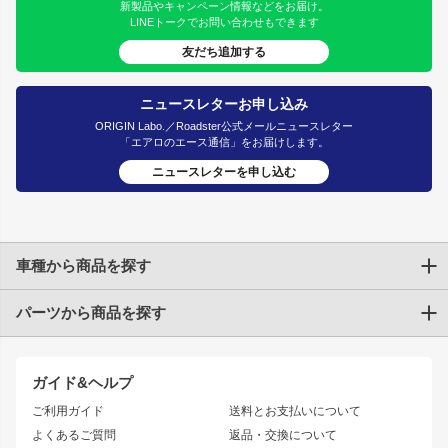
新製品やキャンペーン情報などをお届け。
LINEトークでお問い合わせもできます
友だち追加する
ニュースレターお申し込み
ORIGIN Labo.／Roadster公式メールニュースレター
「エアロのエース通信」をお届けします。
ニュースレターを申し込む
車種から商品を探す
パーツから商品を探す
トヨタ
TOYOTA86
200系ハイエース
ドリフトパーツ
JZX100 CHASER
クラウン
ガイド&ヘルプ
JZX90 CHASER
エアロシリーズ
クラウンマジェスタ
ご利用ガイド
送料とお支払いについて
JZX110 MARK II
ドリフトライン
アリスト
レーシングライン
よくあるご質問
返品・交換について
JZX100 MARK II
風神
ソアラ
アタックライン