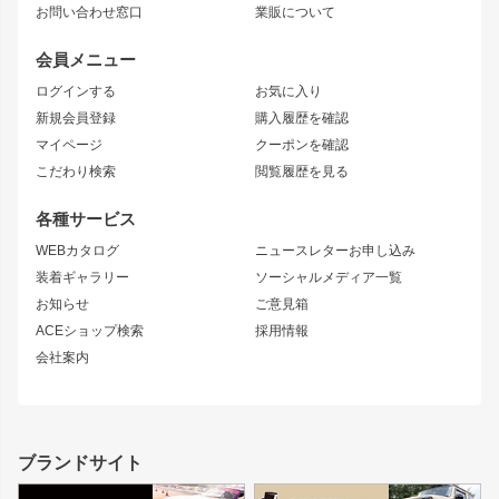
お問い合わせ窓口
業販について
JZX90 MARK II
雷神
アルテッツァ
ストリームライン
レビン
龍神
プロボックス
スタイリッシュライン
会員メニュー
トレノ
RAV4
フロントフェンダー
ボンネット
ログインする
お気に入り
マークX
リアフェンダー
カナード
新規会員登録
購入履歴を確認
ブラッシュフェンダー
外装・補修パーツ
ニッサン
マイページ
クーポンを確認
コンバットアイ
アーム(足回り)
S15 シルビア
ワンビア
こだわり検索
閲覧履歴を見る
GTウイング
レンズ
S14 シルビア 前期
フェアレディZ
リアウイング
排気系
各種サービス
S14 シルビア 後期
スカイライン
ルーフウイング
S13 シルビア
ローレル
WEBカタログ
ニュースレターお申し込み
180SX
セフィーロ
装着ギャラリー
ソーシャルメディア一覧
ジムニーパーツ
シルエイティ
キャラバン
お知らせ
ご意見箱
ホイール
ACEショップ検索
採用情報
MUD-S7
まつど家 鉄漢
スズキ
マツダ
会社案内
MUD-SR7
まつど家 鉄心
ジムニー
RX-7
MUD-ZEUS
まつど家 鉄八
レクサス
フロントグリル
バンパー
GS350
ボンネット
IS250・IS350
リアウイング
ブランドサイト
SC
フェンダー
リアゲート