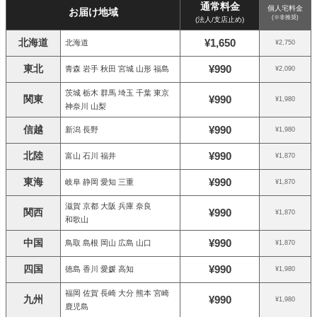
通常料金
個人宅料金
お届け地域
(※非推奨)
(法人/支店止め)
北海道
¥1,650
北海道
¥2,750
東北
¥990
青森 岩手 秋田 宮城 山形 福島
¥2,090
茨城 栃木 群馬 埼玉 千葉 東京
関東
¥990
¥1,980
神奈川 山梨
信越
¥990
新潟 長野
¥1,980
北陸
¥990
富山 石川 福井
¥1,870
東海
¥990
岐阜 静岡 愛知 三重
¥1,870
滋賀 京都 大阪 兵庫 奈良
関西
¥990
¥1,870
和歌山
中国
¥990
鳥取 島根 岡山 広島 山口
¥1,870
四国
¥990
徳島 香川 愛媛 高知
¥1,980
福岡 佐賀 長崎 大分 熊本 宮崎
九州
¥990
¥1,980
鹿児島