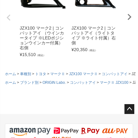
JZX100 マーク2 | コン
JZX100 マーク2 | コン
JZX10
バットアイ （ウインカ
バットアイ（ライトタ
バット
ータイプ ※LEDポジシ
イプ ※ライト付属）右
タイプ
ョンウインカー付属）
側
¥
13,09
右側
¥
20,350
（税込）
¥
15,510
（税込）
ホーム
車種別
トヨタ
マークⅡ
JZX100 マークⅡ
コンバットアイ
JZ
ホーム
ブランド別
ORIGIN Labo.
コンバットアイ
マークⅡ JZX100
J
ペー
ジト
ップ
へ