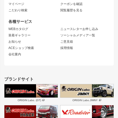
ブラッシュフェンダー
外装・補修パーツ
ニッサン
マイページ
クーポンを確認
コンバットアイ
アーム(足回り)
S15 シルビア
ワンビア
こだわり検索
閲覧履歴を見る
GTウイング
レンズ
S14 シルビア 前期
フェアレディZ
リアウイング
排気系
各種サービス
S14 シルビア 後期
スカイライン
ルーフウイング
S13 シルビア
ローレル
WEBカタログ
ニュースレターお申し込み
180SX
セフィーロ
装着ギャラリー
ソーシャルメディア一覧
ジムニーパーツ
シルエイティ
キャラバン
お知らせ
ご意見箱
ホイール
ACEショップ検索
採用情報
MUD-S7
まつど家 鉄漢
スズキ
マツダ
会社案内
MUD-SR7
まつど家 鉄心
ジムニー
RX-7
MUD-ZEUS
まつど家 鉄八
レクサス
フロントグリル
バンパー
GS350
ボンネット
IS250・IS350
リアウイング
ブランドサイト
SC
フェンダー
リアゲート
サイドパーツ
メンテナンスパーツ
スバル
三菱
BRZ
デリカ D:5
ORIGIN Labo. (GT)
ORIGIN Labo.JIMNY
ハイエースパーツ
ホイール
軽自動車
汎用
DAYTONA-RS
DAYTONA-RS NEO