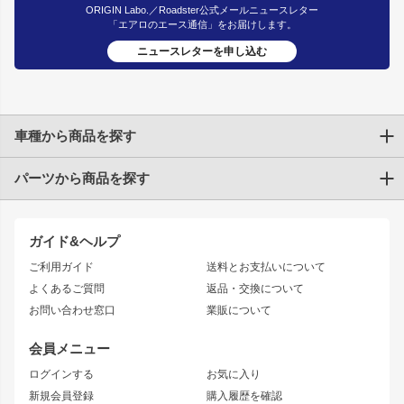
ORIGIN Labo.／Roadster公式メールニュースレター
「エアロのエース通信」をお届けします。
ニュースレターを申し込む
車種から商品を探す
パーツから商品を探す
トヨタ
TOYOTA86
200系ハイエース
ドリフトパーツ
JZX100 CHASER
クラウン
ガイド&ヘルプ
JZX90 CHASER
エアロシリーズ
クラウンマジェスタ
ご利用ガイド
送料とお支払いについて
JZX110 MARK II
ドリフトライン
アリスト
レーシングライン
よくあるご質問
返品・交換について
JZX100 MARK II
風神
ソアラ
アタックライン
お問い合わせ窓口
業販について
JZX90 MARK II
雷神
アルテッツァ
ストリームライン
レビン
龍神
プロボックス
スタイリッシュライン
会員メニュー
トレノ
RAV4
フロントフェンダー
ボンネット
ログインする
お気に入り
マークX
リアフェンダー
カナード
新規会員登録
購入履歴を確認