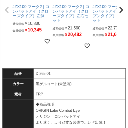
JZX100 マーク2 | コ
JZX100 マーク2 | コ
JZX100 マーク2 | 
ンバットアイ（クロ
ンバットアイ（クロ
ンバットアイ（オ
ーズタイプ）左側
ーズタイプ）左右セ
プンタイプ）左右
ット
ット
10,890
¥
通常価格
21,560
22,770
¥
¥
通常価格
通常価格
10,345
¥
会員価格
20,482
21,631
¥
¥
会員価格
会員価格
品番
D-265-01
カラー
黒ゲルコート(未塗装)
素材
FRP
◆商品説明
ORIGIN Labo Combat Eye
オリジン コンバットアイ
より速く、より頑丈な装備で…いざ出陣！