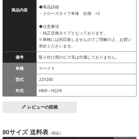
◆商品詳細
商品内容
・クローズタイプ本体 右側 ×1
◆注意事項
・純正交換タイプとなっております。
※車検には対応致しませんのでご理解の上、お買い
求めくださいませ。
備考
取り付け用のビス等は付属しておりません。
車種
マークⅡ
型式
JZX100
年式
H8/9～H12/9
レビューの投稿
80サイズ 送料表
（税込）