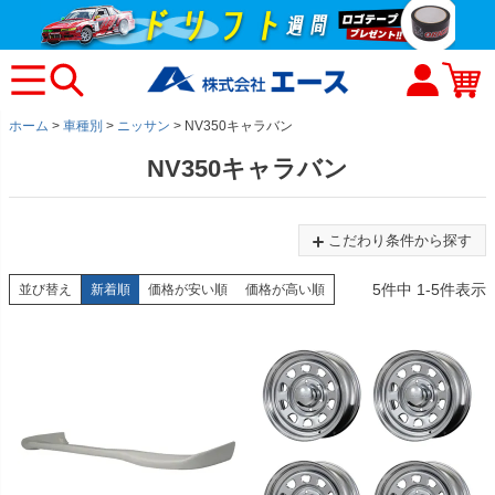
ホーム
車種別
ニッサン
NV350キャラバン
NV350キャラバン
こだわり条件から探す
5
件中
1
-
5
件表示
並び替え
新着順
価格が安い順
価格が高い順