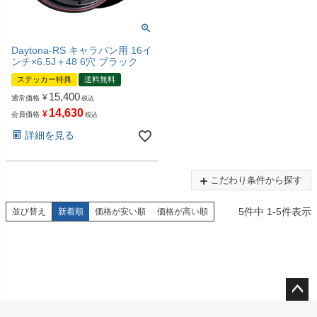
Daytona-RS キャラバン用 16イ
ンチ×6.5J＋48 6穴 ブラック
ステッカー特典
送料無料
15,400
¥
通常価格
税込
14,630
¥
会員価格
税込
詳細を見る
こだわり条件から探す
5
件中
1
-
5
件表示
並び替え
新着順
価格が安い順
価格が高い順
ペー