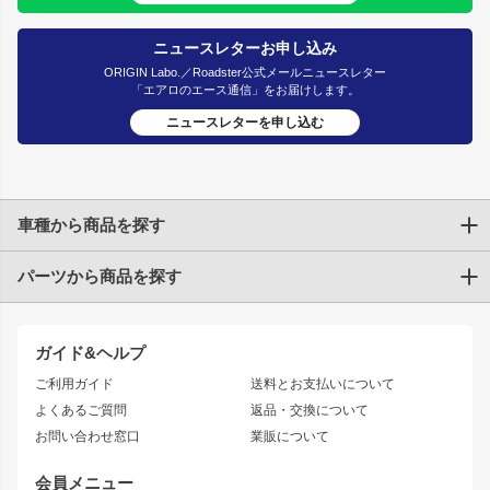
ニュースレターお申し込み
ORIGIN Labo.／Roadster公式メールニュースレター
「エアロのエース通信」をお届けします。
ニュースレターを申し込む
車種から商品を探す
パーツから商品を探す
トヨタ
TOYOTA86
200系ハイエース
ドリフトパーツ
JZX100 CHASER
クラウン
ガイド&ヘルプ
JZX90 CHASER
エアロシリーズ
クラウンマジェスタ
ご利用ガイド
送料とお支払いについて
JZX110 MARK II
ドリフトライン
アリスト
レーシングライン
よくあるご質問
返品・交換について
JZX100 MARK II
風神
ソアラ
アタックライン
お問い合わせ窓口
業販について
JZX90 MARK II
雷神
アルテッツァ
ストリームライン
レビン
龍神
プロボックス
スタイリッシュライン
会員メニュー