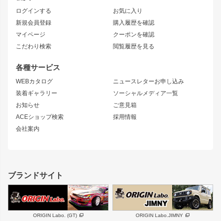
トレノ
RAV4
フロントフェンダー
ボンネット
ログインする
お気に入り
マークX
リアフェンダー
カナード
新規会員登録
購入履歴を確認
ブラッシュフェンダー
外装・補修パーツ
ニッサン
マイページ
クーポンを確認
コンバットアイ
アーム(足回り)
S15 シルビア
ワンビア
こだわり検索
閲覧履歴を見る
GTウイング
レンズ
S14 シルビア 前期
フェアレディZ
リアウイング
排気系
各種サービス
S14 シルビア 後期
スカイライン
ルーフウイング
S13 シルビア
ローレル
WEBカタログ
ニュースレターお申し込み
180SX
セフィーロ
装着ギャラリー
ソーシャルメディア一覧
ジムニーパーツ
シルエイティ
キャラバン
お知らせ
ご意見箱
ホイール
ACEショップ検索
採用情報
MUD-S7
まつど家 鉄漢
スズキ
マツダ
会社案内
MUD-SR7
まつど家 鉄心
ジムニー
RX-7
MUD-ZEUS
まつど家 鉄八
レクサス
フロントグリル
バンパー
GS350
ボンネット
IS250・IS350
リアウイング
ブランドサイト
SC
フェンダー
リアゲート
サイドパーツ
メンテナンスパーツ
スバル
三菱
BRZ
デリカ D:5
ORIGIN Labo. (GT)
ORIGIN Labo.JIMNY
ハイエースパーツ