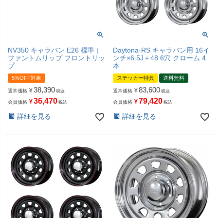
NV350 キャラバン E26 標準 |
Daytona-RS キャラバン用 16イ
ファントムリップ フロントリッ
ンチ×6.5J＋48 6穴 クローム 4
プ
本
5%OFF対象
ステッカー特典
送料無料
38,390
83,600
¥
¥
通常価格
通常価格
税込
税込
36,470
79,420
¥
¥
会員価格
会員価格
税込
税込
詳細を見る
詳細を見る