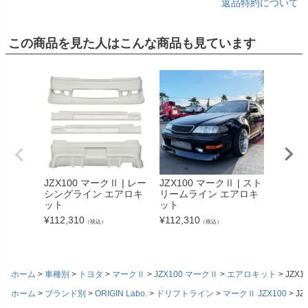
返品特約について
この商品を見た人はこんな商品も見ています
JZX100 マークⅡ | レー
JZX100 マークⅡ | スト
JZX10
シングライン エアロキ
リームライン エアロキ
フウイン
ット
ット
¥
20,35
¥
112,310
¥
112,310
（税込）
（税込）
ホーム
車種別
トヨタ
マークⅡ
JZX100 マークⅡ
エアロキット
JZX
ホーム
ブランド別
ORIGIN Labo.
ドリフトライン
マークⅡ JZX100
JZ