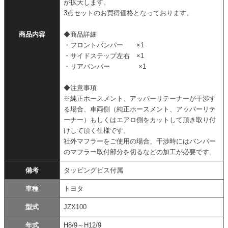
が拡大します。
3点セットのお買得価格となっております。
商品内容
◆商品詳細
・フロントバンパー ×1
・サイドステップ左右 ×1
・リアバンパー ×1
◆注意事項
※純正ホースメント、アッパーリテーナーが干渉す
る場合、車両側（純正ホースメント、アッパーリテ
ーナー）もしくはエアロ側をカットして頂き取り付
けして頂く仕様です。
社外マフラーをご使用の場合、干渉時にはバンパー
のマフラー取付部分を切るなどの加工が必要です。
備考
タッピングビス付属
車種
トヨタ
型式
JZX100
年式
H8/9～H12/9