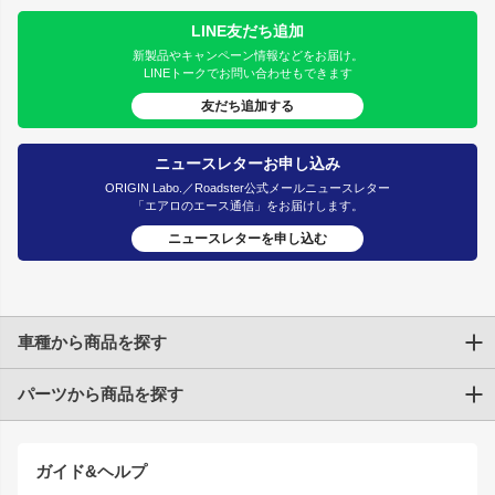
LINE友だち追加
新製品やキャンペーン情報などをお届け。
LINEトークでお問い合わせもできます
友だち追加する
ニュースレターお申し込み
ORIGIN Labo.／Roadster公式メールニュースレター
「エアロのエース通信」をお届けします。
ニュースレターを申し込む
車種から商品を探す
パーツから商品を探す
トヨタ
TOYOTA86
200系ハイエース
ドリフトパーツ
JZX100 CHASER
クラウン
ガイド&ヘルプ
JZX90 CHASER
エアロシリーズ
クラウンマジェスタ