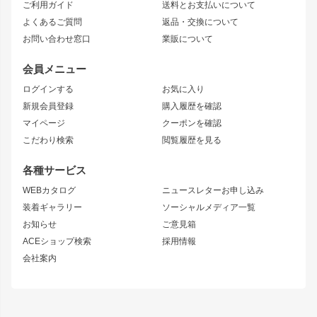
ご利用ガイド
送料とお支払いについて
JZX110 MARK II
ドリフトライン
アリスト
レーシングライン
よくあるご質問
返品・交換について
JZX100 MARK II
風神
ソアラ
アタックライン
お問い合わせ窓口
業販について
JZX90 MARK II
雷神
アルテッツァ
ストリームライン
レビン
龍神
プロボックス
スタイリッシュライン
会員メニュー
トレノ
RAV4
フロントフェンダー
ボンネット
ログインする
お気に入り
マークX
リアフェンダー
カナード
新規会員登録
購入履歴を確認
ブラッシュフェンダー
外装・補修パーツ
ニッサン
マイページ
クーポンを確認
コンバットアイ
アーム(足回り)
S15 シルビア
ワンビア
こだわり検索
閲覧履歴を見る
GTウイング
レンズ
S14 シルビア 前期
フェアレディZ
リアウイング
排気系
各種サービス
S14 シルビア 後期
スカイライン
ルーフウイング
S13 シルビア
ローレル
WEBカタログ
ニュースレターお申し込み
180SX
セフィーロ
装着ギャラリー
ソーシャルメディア一覧
ジムニーパーツ
シルエイティ
キャラバン
お知らせ
ご意見箱
ホイール
ACEショップ検索
採用情報
MUD-S7
まつど家 鉄漢
スズキ
マツダ
会社案内
MUD-SR7
まつど家 鉄心
ジムニー
RX-7
MUD-ZEUS
まつど家 鉄八
レクサス
フロントグリル
バンパー