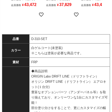
43,472
37,829
43,472
¥
¥
¥
会員価格
会員価格
会員価格
品番
D-310-SET
白ゲルコート(未塗装)
カラー
※こちらは塗装が必要な商品です。
素材
FRP
◆商品説明
ORIGIN Labo DRIFT LINE（ドリフトライン）
オリジン DRIFT LINE（ドリフトライン） エアロキ
ット(１台分)
豊富なオプションパーツ（アンダーパネル等）を取
り揃えており、オンリーワンな1台にカスタマイズ可
能！
部分塗り分けをすることで、更にカスタマイズの幅