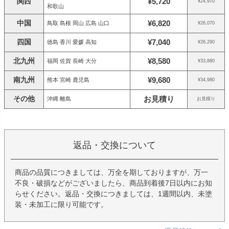
関西
¥5,720
¥24,970
和歌山
中国
¥6,820
鳥取 島根 岡山 広島 山口
¥26,070
四国
¥7,040
徳島 香川 愛媛 高知
¥26,290
北九州
¥8,580
福岡 佐賀 長崎 大分
¥33,880
南九州
¥9,680
熊本 宮崎 鹿児島
¥34,980
その他
お見積り
沖縄 離島
お見積り
返品・交換について
商品の品質につきましては、万全を期しておりますが、万一
不良・破損などがございましたら、商品到着後7日以内にお知
らせください。返品・交換につきましては、1週間以内、未塗
装・未加工に限り可能です。