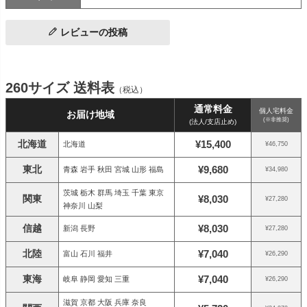
レビューの投稿
260サイズ 送料表
（税込）
通常料金
個人宅料金
お届け地域
(※非推奨)
(法人/支店止め)
北海道
¥15,400
北海道
¥46,750
東北
¥9,680
青森 岩手 秋田 宮城 山形 福島
¥34,980
茨城 栃木 群馬 埼玉 千葉 東京
関東
¥8,030
¥27,280
神奈川 山梨
信越
¥8,030
新潟 長野
¥27,280
北陸
¥7,040
富山 石川 福井
¥26,290
東海
¥7,040
岐阜 静岡 愛知 三重
¥26,290
滋賀 京都 大阪 兵庫 奈良