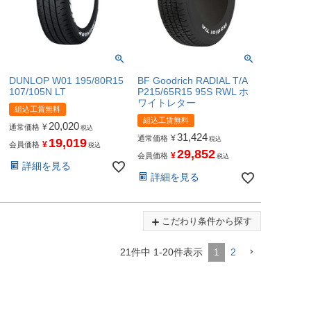
DUNLOP W01 195/80R15
BF Goodrich RADIAL T/A
107/105N LT
P215/65R15 95S RWL ホ
ワイトレター
組込工賃無料
組込工賃無料
20,020
¥
通常価格
税込
31,424
¥
通常価格
税込
19,019
¥
会員価格
税込
29,852
¥
会員価格
税込
詳細を見る
詳細を見る
こだわり条件から探す
21
件中
1
-
20
件表示
1
2