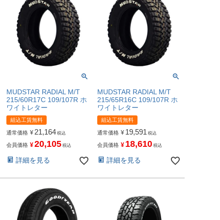
MUDSTAR RADIAL M/T
MUDSTAR RADIAL M/T
215/60R17C 109/107R ホ
215/65R16C 109/107R ホ
ワイトレター
ワイトレター
組込工賃無料
組込工賃無料
21,164
19,591
¥
¥
通常価格
通常価格
税込
税込
20,105
18,610
¥
¥
会員価格
会員価格
税込
税込
詳細を見る
詳細を見る