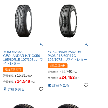
YOKOHAMA
YOKOHAMA PARADA
GEOLANDAR H/T G056
PA03 215/60R17C
195/80R15 107/105L ホワ
109/107S ホワイトレター
イトレター
組込工賃無料
組込工賃無料
25,740
¥
通常価格
税込
15,315
¥
通常価格
税込
24,453
¥
会員価格
税込
14,548
¥
会員価格
税込
詳細を見る
詳細を見る