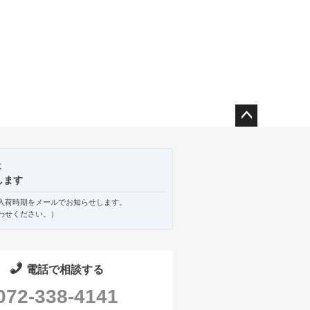
ペー
ジト
ップ
は
へ
します
入荷時期をメールでお知らせします。
わせください。）
電話で相談する
072-338-4141