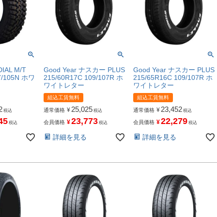
IAL M/T
Good Year ナスカー PLUS
Good Year ナスカー PLUS
7/105N ホワ
215/60R17C 109/107R ホ
215/65R16C 109/107R ホ
ワイトレター
ワイトレター
組込工賃無料
組込工賃無料
2
25,025
23,452
¥
¥
通常価格
通常価格
税込
税込
税込
45
23,773
22,279
¥
¥
会員価格
会員価格
税込
税込
税込
詳細を見る
詳細を見る