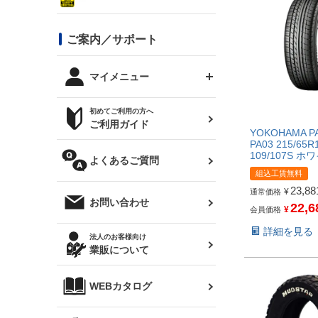
シルビア S13
スタイリッシュライン
ボンネット
JZX100 チェイサー
マツダ
ジムニー
ジムニー専用
バンパー
コンバットアイ用ライト
ステッカー
ご案内／サポート
まつど家 鉄八
DTM:exclusive
シルビア S14 前期
スバル
JZX90 チェイサー
RX-7
カナード
BRZ
レクサス
リアウイング
オプションタイヤ
トップス(半袖)
マイメニュー
JZX100 マークⅡ
シルビア S14 後期
三菱
外装・補修パーツ
ログインする
サマータイヤ
初めてご利用の方へ
リアゲート
ホイールナット
トップス(長袖)
JZX110 マークⅡ
デリカ D:5
軽自動車
ジムニー用タイヤ
ご利用ガイド
シルビア S15
YOKOHAMA P
新規会員登録
オリジンアーム(足回り)
PA03 215/65R
JZX90 マークⅡ
汎用
サマータイヤ
メンテナンスパーツ
109/107S 
パーカー
よくあるご質問
お気に入りリスト
ハイエース・バン用タイ
180SX
組込工賃無料
ヤ
ハイエース
レンズ
注文履歴
23,88
¥
通常価格
オーバーオール(つなぎ)
お問い合わせ
22,6
¥
会員価格
シルエイティ
レビン
クーポンを見る
マフラー
詳細を見る
トレノ
閲覧履歴
法人のお客様向け
タオル
業販について
ワンビア
マークX
ニュースレターお申し込み
帽子
WEBカタログ
クラウン
Z33 フェアレディZ
クラウンマジェスタ