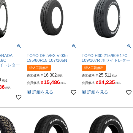
ARADA
TOYO DELVEX V-03e
TOYO H30 215/60R17C
16C
195/80R15 107/105N
109/107R ホワイトレター
ホワイトレター
組込工賃無料
組込工賃無料
16,302
25,511
¥
¥
通常価格
通常価格
税込
税込
1
税込
15,486
24,235
¥
¥
会員価格
会員価格
税込
税込
86
税込
詳細を見る
詳細を見る