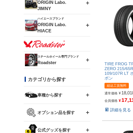
エアロシリーズ
ORIGIN Labo.
JIMNY
ドリフトライン
フロントフェンダー
ハイエースブランド
アルミホイール
ORIGIN Labo.
MUD-ZEUS
HIACE
風神(180SX)
リアフェンダー
アルミホイール
MUD-SR7
エアロシリーズ
雷神(S15)
ブラッシュフェンダー
アルミホイール
スチールホイール専門ブランド
MUD-S7
Roadster
LUX MODEL SP
オーバーフェンダー
TIRE FROG T
ZERO 215/65
龍神(チェイサー)
コンバットアイ
109/107R L
フロントグリル
DAYTONA-RS
ボン
カテゴリから探す
LUX MODEL
リアウイング
組込工賃無料
レーシングライン
GTウイング
18,01
ハイエース専用
ボンネット
¥
通常価格
車種から探す
DAYTONA-RS NEO
RUGGER MODEL
スムージングバンパー
17,1
¥
会員価格
アタックライン
リアウイング
トヨタ
詳細を見る
ジムニー専用
フェンダー
オプション品を探す
まつど家 鉄漢
GROUND MODEL
ワイパーガード
ニッサン
ストリームライン
ルーフウイング
TOYOTA 86
ジムニー専用
サイドパーツ
GTウイング用ラダー
公式グッズを探す
スズキ
まつど家 鉄心
PHANTOM LIP
内装パーツ