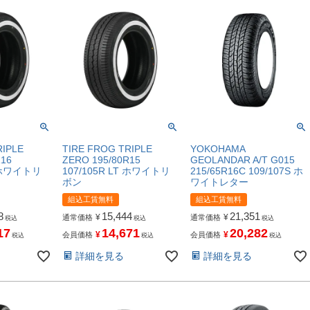
RIPLE
TIRE FROG TRIPLE
YOKOHAMA
R16
ZERO 195/80R15
GEOLANDAR A/T G015
T ホワイトリ
107/105R LT ホワイトリ
215/65R16C 109/107S ホ
ボン
ワイトレター
組込工賃無料
組込工賃無料
8
15,444
21,351
¥
¥
通常価格
通常価格
税込
税込
税込
17
14,671
20,282
¥
¥
会員価格
会員価格
税込
税込
税込
詳細を見る
詳細を見る