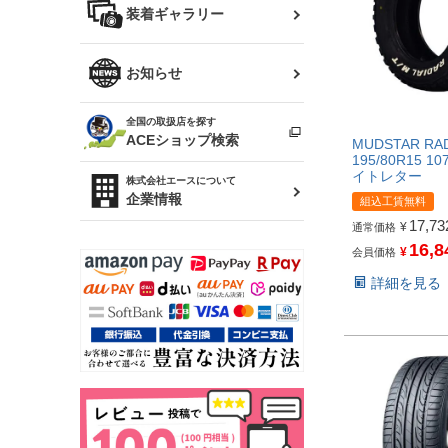
バッグ
装着ギャラリー
Z32 フェアレディZ
アリスト
R34 スカイライン
ソアラ
ファッション小物
お知らせ
アルテッツァ
スカイライン
全国の取扱店を探す
（ER34/R33/ECR33/R32）
雑貨・ステーショナリー
プロボックス
ACEショップ検索
MUDSTAR RAD
195/80R15 10
RAV4
イトレター
キャラバン
株式会社エースについて
ベビー用品
企業情報
組込工賃無料
ローレル
17,73
¥
通常価格
16,8
のぼり
¥
会員価格
セフィーロ
詳細を見る