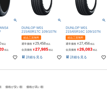
MANS4
DUNLOP W01
DUNLOP W01
V
215/60R17C 109/107N
215/65R16C 109/107N
組込工賃無料
組込工賃無料
0
29,458
27,456
¥
¥
通常価格
通常価格
税込
税込
税込
20
27,985
26,083
¥
¥
会員価格
会員価格
税込
税込
税込
詳細を見る
詳細を見る
順
価格が安い順
価格が高い順