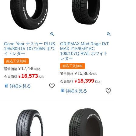
Good Year ナスカー PLUS
GRIPMAX Mud Rage R/T
195/80R15 107/105N ホワ
MAX 215/65R16C
イトレター
109/107Q RWL ホワイト
レター
組込工賃無料
組込工賃無料
17,446
¥
通常価格
税込
19,368
¥
通常価格
税込
16,573
¥
会員価格
税込
18,399
¥
会員価格
税込
詳細を見る
詳細を見る