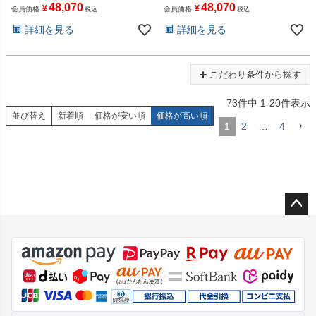
48,070
48,070
¥
¥
会員価格
会員価格
税込
税込
詳細を見る
詳細を見る
こだわり条件から探す
73
件中
1
-
20
件表示
並び替え
新着順
価格が安い順
価格が高い順
1
2
…
4
ペー
ジト
ップ
へ