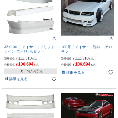
JZX100 チェイサー | ドリフト
100系チェイサー | 龍神 エアロ
ライン エアロ3点セット
キット
112,310
112,310
¥
¥
通常価格
通常価格
税込
税込
106,694
106,694
¥
¥
会員価格
会員価格
税込
税込
8月下旬入荷予定
詳細を見る
詳細を見る