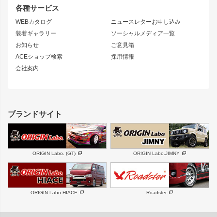
リアウイング
排気系
各種サービス
S14 シルビア 後期
スカイライン
ルーフウイング
S13 シルビア
ローレル
WEBカタログ
ニュースレターお申し込み
180SX
セフィーロ
装着ギャラリー
ソーシャルメディア一覧
ジムニーパーツ
シルエイティ
キャラバン
お知らせ
ご意見箱
ホイール
ACEショップ検索
採用情報
MUD-S7
まつど家 鉄漢
スズキ
マツダ
会社案内
MUD-SR7
まつど家 鉄心
ジムニー
RX-7
MUD-ZEUS
まつど家 鉄八
レクサス
フロントグリル
バンパー
GS350
ボンネット
IS250・IS350
リアウイング
ブランドサイト
SC
フェンダー
リアゲート
サイドパーツ
メンテナンスパーツ
スバル
三菱
BRZ
デリカ D:5
ORIGIN Labo. (GT)
ORIGIN Labo.JIMNY
ハイエースパーツ
ホイール
軽自動車
汎用
DAYTONA-RS
DAYTONA-RS NEO
ORIGIN Labo.HIACE
Roadster
エアロシリーズ
LUX MODEL SP
GROUND MODEL