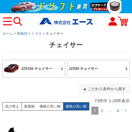
ホーム
車種別
トヨタ
チェイサー
チェイサー
JZX100 チェイサー
JZX90 チェイサー
こだわり条件から探す
73
件中
1
-
20
件表示
並び替え
新着順
価格が安い順
価格が高い順
1
2
…
4