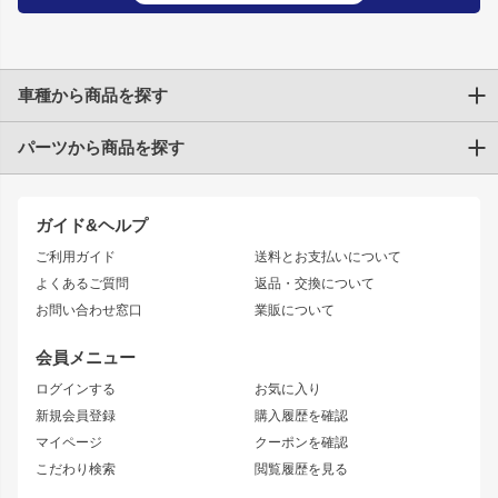
車種から商品を探す
パーツから商品を探す
トヨタ
TOYOTA86
200系ハイエース
ドリフトパーツ
JZX100 CHASER
クラウン
ガイド&ヘルプ
JZX90 CHASER
エアロシリーズ
クラウンマジェスタ
ご利用ガイド
送料とお支払いについて
JZX110 MARK II
ドリフトライン
アリスト
レーシングライン
よくあるご質問
返品・交換について
JZX100 MARK II
風神
ソアラ
アタックライン
お問い合わせ窓口
業販について
JZX90 MARK II
雷神
アルテッツァ
ストリームライン
レビン
龍神
プロボックス
スタイリッシュライン
会員メニュー
トレノ
RAV4
フロントフェンダー
ボンネット
ログインする
お気に入り
マークX
リアフェンダー
カナード
新規会員登録
購入履歴を確認
ブラッシュフェンダー
外装・補修パーツ
ニッサン
マイページ
クーポンを確認
コンバットアイ
アーム(足回り)
S15 シルビア
ワンビア
こだわり検索
閲覧履歴を見る
GTウイング
レンズ
S14 シルビア 前期
フェアレディZ