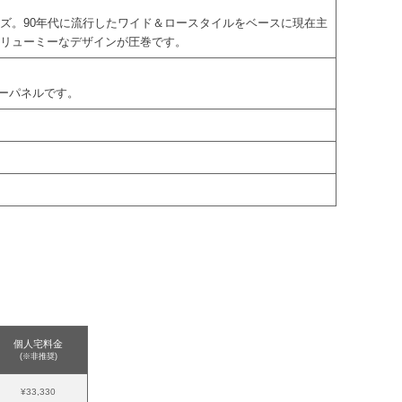
ズ。90年代に流行したワイド＆ロースタイルをベースに現在主
ボリューミーなデザインが圧巻です。
アンダーパネルです。
個人宅料金
(※非推奨)
¥33,330