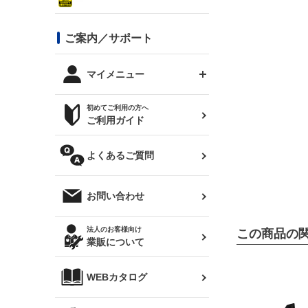
シルビア S13
スタイリッシュライン
ボンネット
JZX100 チェイサー
マツダ
ジムニー
ジムニー専用
バンパー
コンバットアイ用ライト
ステッカー
ご案内／サポート
まつど家 鉄八
DTM:exclusive
シルビア S14 前期
スバル
JZX90 チェイサー
RX-7
カナード
BRZ
レクサス
リアウイング
オプションタイヤ
トップス(半袖)
マイメニュー
JZX100 マークⅡ
シルビア S14 後期
三菱
外装・補修パーツ
ログインする
サマータイヤ
初めてご利用の方へ
リアゲート
ホイールナット
トップス(長袖)
JZX110 マークⅡ
デリカ D:5
軽自動車
ジムニー用タイヤ
ご利用ガイド
シルビア S15
新規会員登録
オリジンアーム(足回り)
JZX90 マークⅡ
汎用
サマータイヤ
メンテナンスパーツ
パーカー
よくあるご質問
お気に入りリスト
ハイエース・バン用タイ
180SX
ヤ
ハイエース
レンズ
注文履歴
オーバーオール(つなぎ)
お問い合わせ
シルエイティ
レビン
クーポンを見る
マフラー
トレノ
閲覧履歴
法人のお客様向け
この商品の
タオル
業販について
ワンビア
マークX
ニュースレターお申し込み
帽子
WEBカタログ
クラウン
Z33 フェアレディZ
クラウンマジェスタ