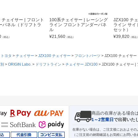
00 チェイサー | フロント
100系チェイサー | レーシング
JZX100 
ーパネル（ドリフトラ
ライン フロントアンダーパネ
ライン サイ
）
ル
セット）
0
¥
21,560
¥
39,820
（税込）
（税込）
（税込
トヨタ
チェイサー
JZX100 チェイサー
フロントパーツ
JZX100 チェイ
ド別
ORIGIN Labo.
ドリフトライン
チェイサー JZX100
JZX100 チェイサ
商品の在庫がある場合
1～2営業日
で出荷いた
在庫がない場合は、ご注文後におおよその
（ご注文前の納期確認もお気軽にお問い合