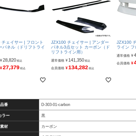
00 チェイサー | フロント
JZX100 チェイサー | アンダー
JZX100
ーパネル（ドリフトライ
パネル3点セット カーボン（ド
ライン 
リフトライン用）
¥
通常価格
28,820
141,350
¥
¥
通常価格
税込
税込
¥
会員価格
27,379
134,282
¥
¥
会員価格
税込
税込
品番
D-303-01-carbon
カラー
黒
素材
カーボン