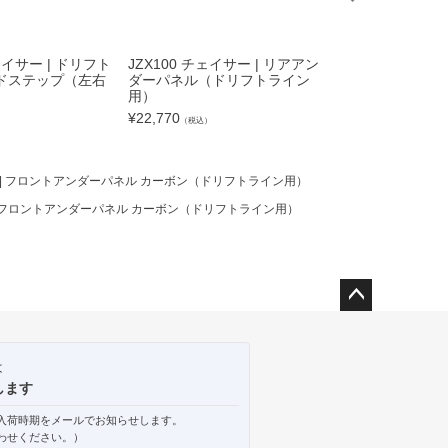
JZX100 チェイサ
ムライン サイド
¥
39,820
（税込）
チェイサー | ドリフト
JZX100 チェイサー | リアアン
ドステップ（左右
ダーパネル（ドリフトライン
用）
¥
22,770
）
（税込）
サー | フロントアンダーパネル カーボン（ドリフトライン用）
ー | フロントアンダーパネル カーボン（ドリフトライン用）
ペー
ジト
ップ
は
へ
します
入荷時期をメールでお知らせします。
わせください。）