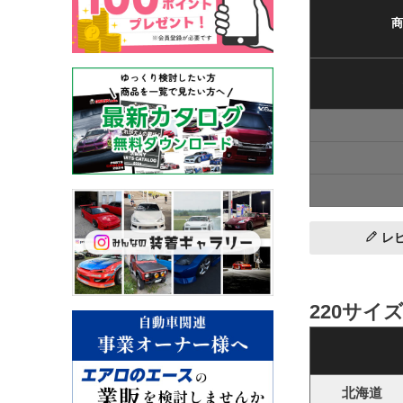
商
レ
220サイ
北海道