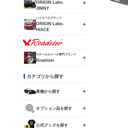
エアロシリーズ
ORIGIN Labo.
JIMNY
ドリフトライン
フロントフェンダー
ハイエースブランド
アルミホイール
ORIGIN Labo.
MUD-ZEUS
HIACE
風神(180SX)
リアフェンダー
アルミホイール
MUD-SR7
エアロシリーズ
雷神(S15)
ブラッシュフェンダー
アルミホイール
スチールホイール専門ブランド
MUD-S7
Roadster
LUX MODEL SP
オーバーフェンダー
龍神(チェイサー)
コンバットアイ
フロントグリル
DAYTONA-RS
カテゴリから探す
LUX MODEL
リアウイング
レーシングライン
GTウイング
ハイエース専用
ボンネット
車種から探す
DAYTONA-RS NEO
RUGGER MODEL
スムージングバンパー
アタックライン
リアウイング
トヨタ
ジムニー専用
フェンダー
オプション品を探す
まつど家 鉄漢
GROUND MODEL
ワイパーガード
ニッサン
ストリームライン
ルーフウイング
TOYOTA 86
ジムニー専用
サイドパーツ
GTウイング用ラダー
公式グッズを探す
スズキ
まつど家 鉄心
PHANTOM LIP
内装パーツ