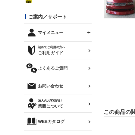
シルビア S13
スタイリッシュライン
ボンネット
JZX100 チェイサー
マツダ
ジムニー
ジムニー専用
バンパー
コンバットアイ用ライト
ステッカー
ご案内／サポート
まつど家 鉄八
DTM:exclusive
シルビア S14 前期
スバル
JZX90 チェイサー
RX-7
カナード
BRZ
レクサス
リアウイング
オプションタイヤ
トップス(半袖)
マイメニュー
JZX100 マークⅡ
シルビア S14 後期
三菱
外装・補修パーツ
ログインする
サマータイヤ
初めてご利用の方へ
リアゲート
ホイールナット
トップス(長袖)
JZX110 マークⅡ
デリカ D:5
軽自動車
ジムニー用タイヤ
ご利用ガイド
シルビア S15
新規会員登録
オリジンアーム(足回り)
JZX90 マークⅡ
汎用
サマータイヤ
メンテナンスパーツ
パーカー
よくあるご質問
お気に入りリスト
ハイエース・バン用タイ
180SX
ヤ
ハイエース
レンズ
注文履歴
オーバーオール(つなぎ)
お問い合わせ
シルエイティ
レビン
クーポンを見る
マフラー
トレノ
閲覧履歴
法人のお客様向け
タオル
業販について
ワンビア
この商品の
マークX
ニュースレターお申し込み
帽子
WEBカタログ
クラウン
Z33 フェアレディZ
クラウンマジェスタ