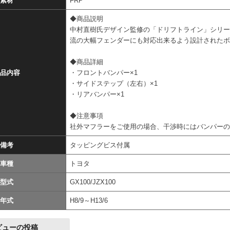
素材
FRP
◆商品説明
中村直樹氏デザイン監修の「ドリフトライン」シリー
流の大幅フェンダーにも対応出来るよう設計された
◆商品詳細
品内容
・フロントバンパー×1
・サイドステップ（左右）×1
・リアバンパー×1
◆注意事項
社外マフラーをご使用の場合、干渉時にはバンパー
備考
タッピングビス付属
車種
トヨタ
型式
GX100/JZX100
年式
H8/9～H13/6
ビューの投稿