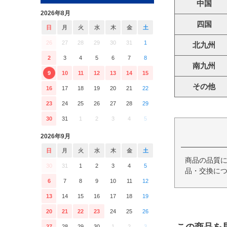
中国
2026年8月
四国
日
月
火
水
木
金
土
26
27
28
29
30
31
1
北九州
2
3
4
5
6
7
8
南九州
9
10
11
12
13
14
15
その他
16
17
18
19
20
21
22
23
24
25
26
27
28
29
30
31
1
2
3
4
5
2026年9月
日
月
火
水
木
金
土
商品の品質
30
31
1
2
3
4
5
品・交換につ
6
7
8
9
10
11
12
13
14
15
16
17
18
19
20
21
22
23
24
25
26
27
28
29
30
1
2
3