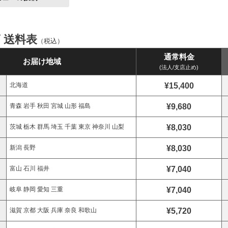
ズ 送料表
（税込）
通常料金
お届け地域
(法人/支店止め)
¥15,400
北海道
¥9,680
青森 岩手 秋田 宮城 山形 福島
¥8,030
茨城 栃木 群馬 埼玉 千葉 東京 神奈川 山梨
¥8,030
新潟 長野
¥7,040
富山 石川 福井
¥7,040
岐阜 静岡 愛知 三重
¥5,720
滋賀 京都 大阪 兵庫 奈良 和歌山