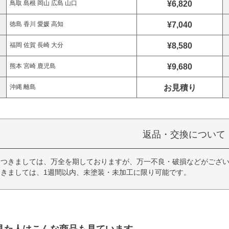
¥6,820
鳥取 島根 岡山 広島 山口
¥7,040
徳島 香川 愛媛 高知
¥8,580
福岡 佐賀 長崎 大分
¥9,680
熊本 宮崎 鹿児島
お見積り
沖縄 離島
返品・交換について
につきましては、万全を期しておりますが、万一不良・破損などがござい
きましては、1週間以内、未塗装・未加工に限り可能です。