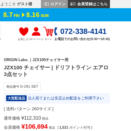
ログイン
会員登録はこちら
ようこそ
ゲスト様
072-338-4141
お電話でのお問い合わせ(9:30〜18:30)
お気に入り
マイページ
カート
す
ORIGIN Labo.｜JZX100チェイサー用
JZX100 チェイサー | ドリフトライン エアロ
3点セット
D-291-SET
商品番号
法人宛てまたは支店止め配送をご利用下さい
大型配送品
送料パターン
260サイズ
¥
112,310
通常価格
税込
¥
106,694
会員価格
[
1,021
ポイント付与 ]
税込