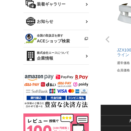
バッグ
装着ギャラリー
Z32 フェアレディZ
アリスト
R34 スカイライン
ソアラ
ファッション小物
お知らせ
アルテッツァ
スカイライン
全国の取扱店を探す
（ER34/R33/ECR33/R32）
雑貨・ステーショナリー
プロボックス
ACEショップ検索
JZX1
RAV4
キャラバン
株式会社エースについて
ライン
ベビー用品
企業情報
通常価格
ローレル
会員価格
のぼり
セフィーロ