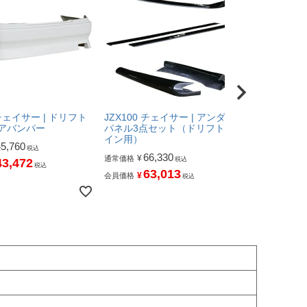
 チェイサー | ドリフト
JZX100 チェイサー | アンダー
JZX100 
リアバンパー
パネル3点セット（ドリフトラ
パネル3点セ
イン用）
リフトライ
45,760
税込
66,330
141
¥
¥
通常価格
通常価格
税込
43,472
税込
63,013
13
¥
¥
会員価格
会員価格
税込