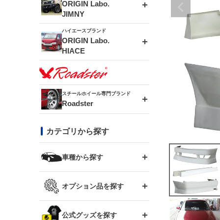
エアロシリーズ
ORIGIN Labo.
JIMNY
ドリフトライン
フロントフェンダー
ハイエースブランド
アルミホイール
ORIGIN Labo.
MUD-ZEUS
HIACE
風神(180SX)
リアフェンダー
アルミホイール
MUD-SR7
エアロシリーズ
雷神(S15)
ブラッシュフェンダー
アルミホイール
スチールホイール専門ブランド
MUD-S7
Roadster
LUX MODEL SP
オーバーフェンダー
龍神(チェイサー)
コンバットアイ
フロントグリル
DAYTONA-RS
カテゴリから探す
LUX MODEL
リアウイング
レーシングライン
GTウイング
ハイエース専用
ボンネット
車種から探す
DAYTONA-RS NEO
RUGGER MODEL
スムージングバンパー
アタックライン
リアウイング
トヨタ
ジムニー専用
フェンダー
オプション品を探す
まつど家 鉄漢
GROUND MODEL
ワイパーガード
ニッサン
ストリームライン
ルーフウイング
TOYOTA 86
ジムニー専用
サイドパーツ
GTウイング用ラダー
公式グッズを探す
スズキ
まつど家 鉄心
PHANTOM LIP
内装パーツ