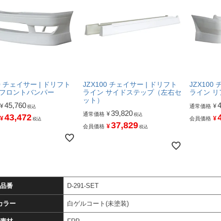
00 チェイサー | ドリフト
JZX100 チェイサー | ドリフト
JZX100
 フロントバンパー
ライン サイドステップ（左右セ
ライン 
ット）
45,760
¥
¥
通常価格
税込
39,820
¥
通常価格
税込
43,472
¥
¥
会員価格
税込
37,829
¥
会員価格
税込
品番
D-291-SET
カラー
白ゲルコート(未塗装)