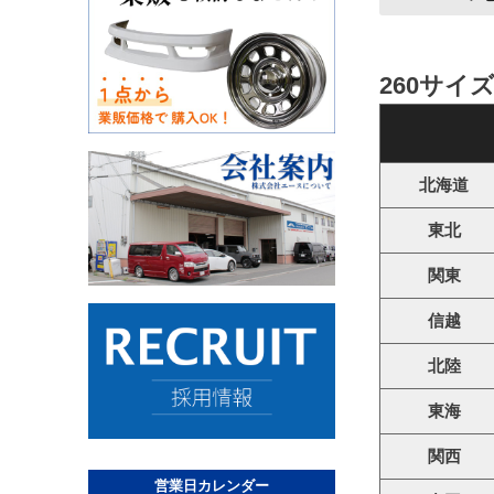
260サイ
北海道
東北
関東
信越
北陸
東海
関西
営業日カレンダー