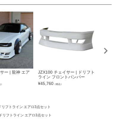
サー | 龍神 エア
JZX100 チェイサー | ドリフト
JZX100 チェイサ
ライン フロントバンパー
パネル3点セット
イン用）
¥
45,760
込）
（税込）
¥
66,330
（税込）
 | ドリフトライン エアロ3点セット
 | ドリフトライン エアロ3点セット