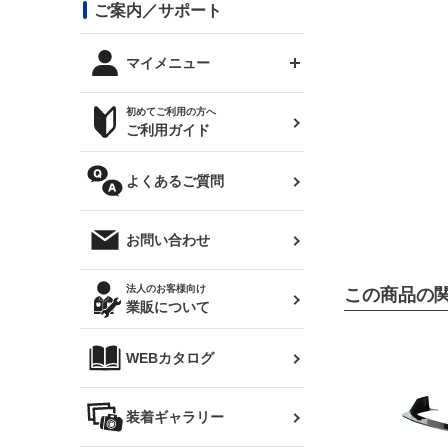
コンバットアイ用ライト
ステッカー
ご案内／サポート
まつど家 鉄八
DTM:exclusive
シルビア S14 前期
スバル
JZX90 チェイサー
RX-7
カナード
BRZ
レクサス
リアウイング
オプションタイヤ
トップス(半袖)
マイメニュー
JZX100 マークⅡ
シルビア S14 後期
三菱
外装・補修パーツ
ログインする
サマータイヤ
初めてご利用の方へ
リアゲート
ホイールナット
トップス(長袖)
JZX110 マークⅡ
デリカ D:5
軽自動車
ジムニー用タイヤ
ご利用ガイド
シルビア S15
新規会員登録
オリジンアーム(足回り)
JZX90 マークⅡ
汎用
サマータイヤ
メンテナンスパーツ
パーカー
よくあるご質問
お気に入りリスト
ハイエース・バン用タイ
180SX
ヤ
ハイエース
レンズ
注文履歴
オーバーオール(つなぎ)
お問い合わせ
シルエイティ
レビン
クーポンを見る
マフラー
トレノ
閲覧履歴
法人のお客様向け
この商品の
タオル
業販について
ワンビア
マークX
ニュースレターお申し込み
帽子
WEBカタログ
クラウン
Z33 フェアレディZ
クラウンマジェスタ
バッグ
装着ギャラリー
Z32 フェアレディZ
アリスト