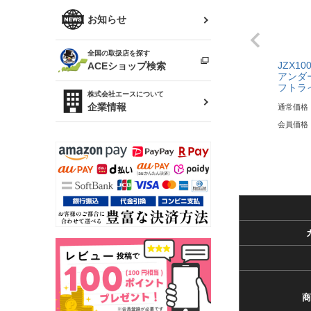
R34 スカイライン
ソアラ
ファッション小物
お知らせ
アルテッツァ
スカイライン
全国の取扱店を探す
（ER34/R33/ECR33/R32）
雑貨・ステーショナリー
プロボックス
JZX1
ACEショップ検索
アンダ
フトラ
RAV4
キャラバン
株式会社エースについて
ベビー用品
企業情報
通常価格
ローレル
会員価格
のぼり
セフィーロ
商