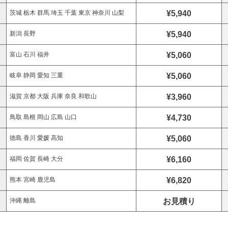
¥5,940
茨城 栃木 群馬 埼玉 千葉 東京 神奈川 山梨
¥5,940
新潟 長野
¥5,060
富山 石川 福井
¥5,060
岐阜 静岡 愛知 三重
¥3,960
滋賀 京都 大阪 兵庫 奈良 和歌山
¥4,730
鳥取 島根 岡山 広島 山口
¥5,060
徳島 香川 愛媛 高知
¥6,160
福岡 佐賀 長崎 大分
¥6,820
熊本 宮崎 鹿児島
お見積り
沖縄 離島