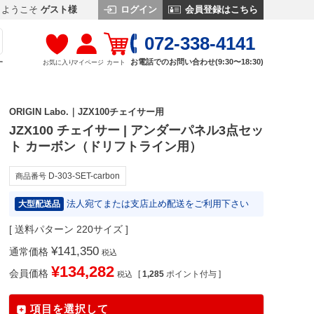
ログイン
会員登録はこちら
ようこそ
ゲスト様
072-338-4141
お電話でのお問い合わせ(9:30〜18:30)
お気に入り
マイページ
カート
す
ORIGIN Labo.｜JZX100チェイサー用
JZX100 チェイサー | アンダーパネル3点セッ
ト カーボン（ドリフトライン用）
D-303-SET-carbon
商品番号
法人宛てまたは支店止め配送をご利用下さい
大型配送品
送料パターン
220サイズ
¥
141,350
通常価格
税込
¥
134,282
会員価格
[
1,285
ポイント付与 ]
税込
項目を選択して