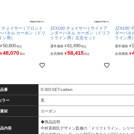
00 チェイサー | フロント
JZX100 チェイサー | サイドア
JZX100
ーパネル カーボン（ドリ
ンダーパネル カーボン（ドリフ
ダーパネ
イン用）
トライン用）左右セット
ライン用
50,600
61,490
¥
¥
¥
通常価格
通常価格
税込
税込
48,070
58,415
¥
¥
¥
会員価格
会員価格
税込
税込
品番
D-303-SET-carbon
カラー
黒
素材
カーボン
◆商品説明
品内容
中村直樹氏デザイン監修の「ドリフトライン」シリー