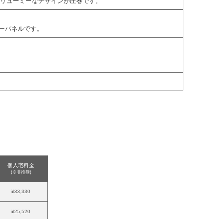
ボリューミーなデザインが圧巻です。
アンダーパネルです。
個人宅料金
(※非推奨)
¥33,330
¥25,520