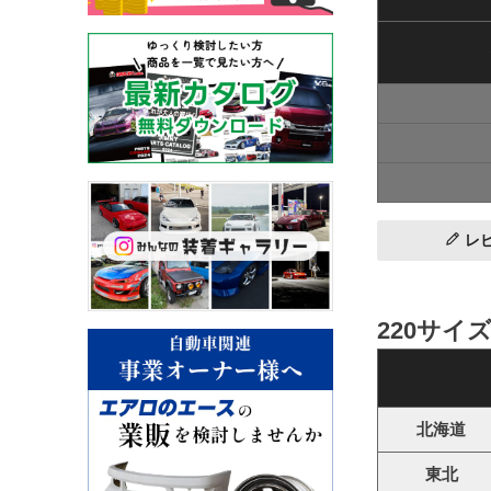
レ
220サイ
北海道
東北