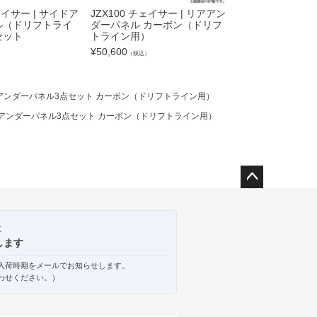
チェイサー | サイドア
JZX100 チェイサー | リアアン
JZX100 チェイサ
ル（ドリフトライ
ダーパネル カーボン（ドリフ
ング TYPE.3
セット
トライン用）
カーボン
¥
50,600
¥
43,340
）
（税込）
（税込）
ー | アンダーパネル3点セット カーボン（ドリフトライン用）
ー | アンダーパネル3点セット カーボン（ドリフトライン用）
ペー
ジト
ップ
は
へ
します
入荷時期をメールでお知らせします。
わせください。）