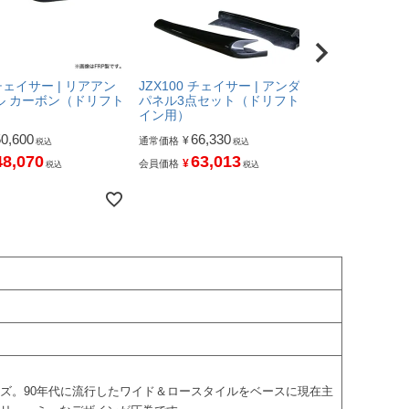
 チェイサー | リアアン
JZX100 チェイサー | アンダー
JZX100 
ル カーボン（ドリフト
パネル3点セット（ドリフトラ
ライン エア
）
イン用）
112
¥
通常価格
50,600
66,330
¥
通常価格
税込
税込
10
¥
会員価格
48,070
63,013
¥
会員価格
税込
税込
ズ。90年代に流行したワイド＆ロースタイルをベースに現在主