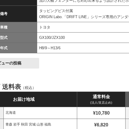
流の大幅フェンダーにも対応出来るよう設計された
タッピングビス付属
備考
ORIGIN Labo.「DRIFT LINE」シリーズ専用の
車種
トヨタ
型式
GX100/JZX100
年式
H8/9～H13/6
ビューの投稿
ズ 送料表
（税込）
通常料金
お届け地域
(法人/支店止め)
¥10,780
北海道
¥6,820
青森 岩手 秋田 宮城 山形 福島