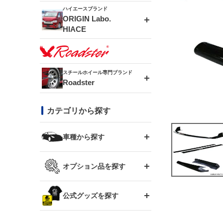
ドリフトライン
フロントフェンダー
ハイエースブランド
アルミホイール
ORIGIN Labo.
MUD-ZEUS
HIACE
風神(180SX)
リアフェンダー
アルミホイール
MUD-SR7
エアロシリーズ
雷神(S15)
ブラッシュフェンダー
アルミホイール
スチールホイール専門ブランド
MUD-S7
Roadster
LUX MODEL SP
オーバーフェンダー
龍神(チェイサー)
コンバットアイ
フロントグリル
DAYTONA-RS
カテゴリから探す
LUX MODEL
リアウイング
レーシングライン
GTウイング
ハイエース専用
ボンネット
車種から探す
DAYTONA-RS NEO
RUGGER MODEL
スムージングバンパー
アタックライン
リアウイング
トヨタ
ジムニー専用
フェンダー
オプション品を探す
まつど家 鉄漢
GROUND MODEL
ワイパーガード
ニッサン
ストリームライン
ルーフウイング
TOYOTA 86
ジムニー専用
サイドパーツ
GTウイング用ラダー
公式グッズを探す
スズキ
まつど家 鉄心
PHANTOM LIP
内装パーツ
シルビア S13
スタイリッシュライン
ボンネット
JZX100 チェイサー
マツダ
ジムニー
ジムニー専用
バンパー