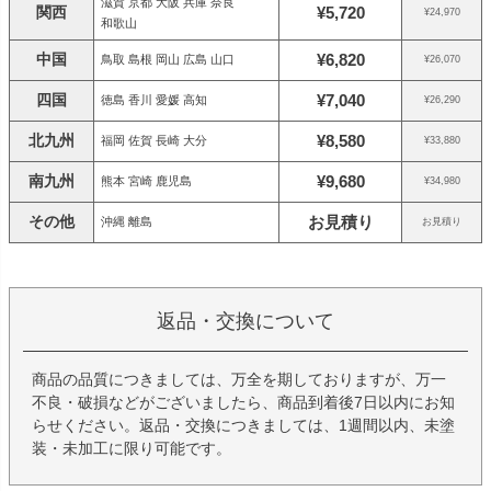
滋賀 京都 大阪 兵庫 奈良
関西
¥5,720
¥24,970
和歌山
中国
¥6,820
鳥取 島根 岡山 広島 山口
¥26,070
四国
¥7,040
徳島 香川 愛媛 高知
¥26,290
北九州
¥8,580
福岡 佐賀 長崎 大分
¥33,880
南九州
¥9,680
熊本 宮崎 鹿児島
¥34,980
その他
お見積り
沖縄 離島
お見積り
返品・交換について
商品の品質につきましては、万全を期しておりますが、万一
不良・破損などがございましたら、商品到着後7日以内にお知
らせください。返品・交換につきましては、1週間以内、未塗
装・未加工に限り可能です。