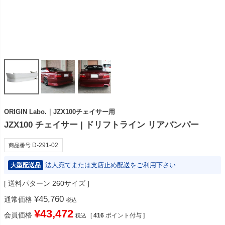
ORIGIN Labo.｜JZX100チェイサー用
JZX100 チェイサー | ドリフトライン リアバンパー
D-291-02
商品番号
法人宛てまたは支店止め配送をご利用下さい
大型配送品
送料パターン
260サイズ
¥
45,760
通常価格
税込
¥
43,472
会員価格
[
416
ポイント付与 ]
税込