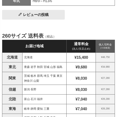
年式
H8/9～H13/6
レビューの投稿
260サイズ 送料表
（税込）
通常料金
個人宅料金
お届け地域
(※非推奨)
(法人/支店止め)
北海道
¥15,400
北海道
¥46,750
東北
¥9,680
青森 岩手 秋田 宮城 山形 福島
¥34,980
茨城 栃木 群馬 埼玉 千葉 東京
関東
¥8,030
¥27,280
神奈川 山梨
信越
¥8,030
新潟 長野
¥27,280
北陸
¥7,040
富山 石川 福井
¥26,290
東海
¥7,040
岐阜 静岡 愛知 三重
¥26,290