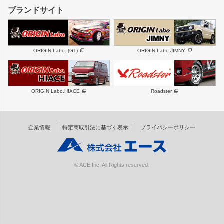
GS350
ボンネット
IS250・IS350
リアウイング
ブランドサイト
SC
フェンダー
リアゲート
サイドパーツ
メンテナンスパーツ
スバル
三菱
BRZ
デリカ D:5
ORIGIN Labo. (GT)
ORIGIN Labo.JIMNY
ハイエースパーツ
ホイール
軽自動車
汎用
DAYTONA-RS
DAYTONA-RS NEO
ORIGIN Labo.HIACE
Roadster
エアロシリーズ
LUX MODEL SP
GROUND MODEL
LUX MODEL
PHANTOM LIP
企業情報
特定商取引法に基づく表示
プライバシーポリシー
RUGGER MODEL
DTM:exclusive
オーバーフェンダー
ワイパーガード
リアウイング
内装パーツ
© ACE Inc. All Rights reserved.
スムージングバンパー
オプションパーツ
GTウイング用ラダー
オプションタイヤ
コンバットアイ用ライト
ホイールナット