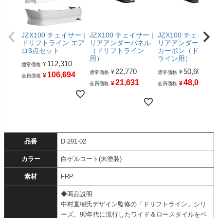
JZX100 チェイサー |
JZX100 チェイサー |
JZX100 チェイサー 
ドリフトライン エア
リアアンダーパネル
リアアンダーパネ
ロ3点セット
（ドリフトライン
カーボン（ドリフ
用）
ライン用）
112,310
¥
通常価格
22,770
50,600
¥
¥
通常価格
通常価格
106,694
¥
会員価格
21,631
48,070
¥
¥
会員価格
会員価格
品番
D-291-02
カラー
白ゲルコート(未塗装)
素材
FRP
◆商品説明
中村直樹氏デザイン監修の「ドリフトライン」シリ
ーズ。90年代に流行したワイド＆ロースタイルをベ