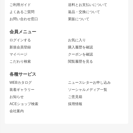
ご利用ガイド
送料とお支払いについて
JZX110 MARK II
ドリフトライン
アリスト
レーシングライン
よくあるご質問
返品・交換について
JZX100 MARK II
風神
ソアラ
アタックライン
お問い合わせ窓口
業販について
JZX90 MARK II
雷神
アルテッツァ
ストリームライン
レビン
龍神
プロボックス
スタイリッシュライン
会員メニュー
トレノ
RAV4
フロントフェンダー
ボンネット
ログインする
お気に入り
マークX
リアフェンダー
カナード
新規会員登録
購入履歴を確認
ブラッシュフェンダー
外装・補修パーツ
ニッサン
マイページ
クーポンを確認
コンバットアイ
アーム(足回り)
S15 シルビア
ワンビア
こだわり検索
閲覧履歴を見る
GTウイング
レンズ
S14 シルビア 前期
フェアレディZ
リアウイング
排気系
各種サービス
S14 シルビア 後期
スカイライン
ルーフウイング
S13 シルビア
ローレル
WEBカタログ
ニュースレターお申し込み
180SX
セフィーロ
装着ギャラリー
ソーシャルメディア一覧
ジムニーパーツ
シルエイティ
キャラバン
お知らせ
ご意見箱
ホイール
ACEショップ検索
採用情報
MUD-S7
まつど家 鉄漢
スズキ
マツダ
会社案内
MUD-SR7
まつど家 鉄心
ジムニー
RX-7
MUD-ZEUS
まつど家 鉄八
レクサス
フロントグリル
バンパー