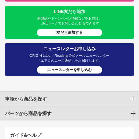
LINE友だち追加
新製品やキャンペーン情報などをお届け。
LINEトークでお問い合わせもできます
友だち追加する
ニュースレターお申し込み
ORIGIN Labo.／Roadster公式メールニュースレター
「エアロのエース通信」をお届けします。
ニュースレターを申し込む
車種から商品を探す
パーツから商品を探す
トヨタ
TOYOTA86
200系ハイエース
ドリフトパーツ
JZX100 CHASER
クラウン
ガイド&ヘルプ
JZX90 CHASER
エアロシリーズ
クラウンマジェスタ