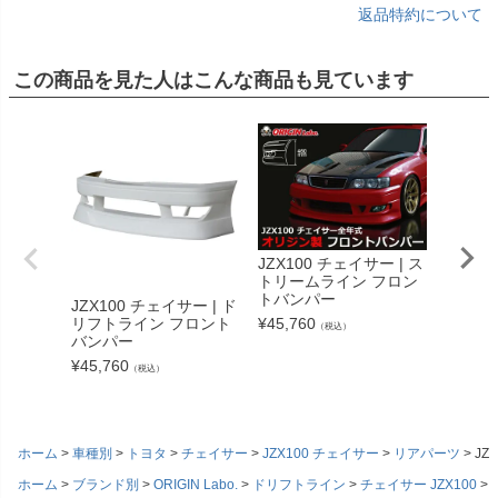
返品特約について
この商品を見た人はこんな商品も見ています
JZX100 チェイサー | ス
トリームライン フロン
トバンパー
JZX100 チェイサー | ド
JZX10
リフトライン フロント
¥
45,760
アアン
（税込）
バンパー
リフト
¥
45,760
¥
22,77
（税込）
ホーム
車種別
トヨタ
チェイサー
JZX100 チェイサー
リアパーツ
JZ
ホーム
ブランド別
ORIGIN Labo.
ドリフトライン
チェイサー JZX100