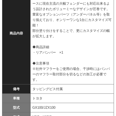
ースに現在主流の大幅フェンダーにも対応出来るよ
う設計されたボリューミーなデザインが圧巻です。
豊富なオプションパーツ（アンダーパネル等）を取
り揃えており、オンリーワンな1台にカスタマイズ可
能！
部分塗り分けをすることで、更にカスタマイズの幅
商品内容
が拡大します。
◆商品詳細
・リアバンパー ×1
◆注意事項
※社外マフラーをご使用の場合、干渉時にはバンパ
ーのマフラー取付部分を切るなどの加工が必要で
す。
備考
タッピングビス付属
車種
トヨタ
型式
GX100/JZX100