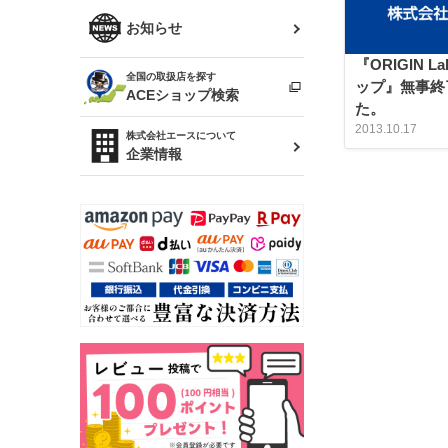
R34 スカイライン
ソアラ
ファッション小物
お知らせ
アルテッツァ
『ORIGIN 
スカイライン
全国の取扱店を探す
（ER34/R33/ECR33/R32）
ップ』無事終
雑貨・ステーショナリー
プロボックス
ACEショップ検索
た。
RAV4
2013.10.17
キャラバン
株式会社エースについて
ベビー用品
企業情報
ローレル
のぼり
セフィーロ