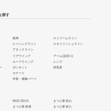
を探す
龍神
ストリームライン
レーシングライン
スタイリッシュライン
アタックライン
リアウイング
アーム(足回り)
ルーフウイング
レンズ
ー
ボンネット
排気系
カナード
外装・補修パーツ
MUD-ZEUS
まつど家 鉄心
まつど家 鉄漢
まつど家 鉄八