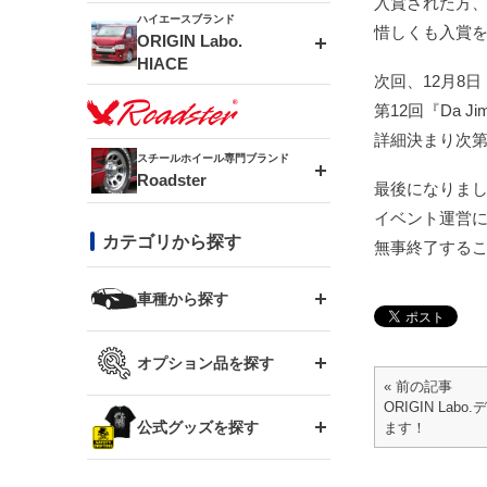
入賞された方
ドリフトライン
フロントフェンダー
ハイエースブランド
惜しくも入賞
MUD-ZEUS
ORIGIN Labo.
HIACE
次回、12月8
風神(180SX)
リアフェンダー
MUD-SR7
第12回『Da Ji
エアロシリーズ
詳細決まり次
雷神(S15)
ブラッシュフェンダー
スチールホイール専門ブランド
MUD-S7
Roadster
LUX MODEL SP
オーバーフェンダー
最後になりま
龍神(チェイサー)
コンバットアイ
イベント運営
フロントグリル
DAYTONA-RS
カテゴリから探す
LUX MODEL
リアウイング
無事終了する
レーシングライン
GTウイング
ハイエース専用
ボンネット
車種から探す
DAYTONA-RS NEO
RUGGER MODEL
スムージングバンパー
アタックライン
リアウイング
トヨタ
ジムニー専用
フェンダー
オプション品を探す
まつど家 鉄漢
GROUND MODEL
ワイパーガード
« 前の記事
ニッサン
ストリームライン
ルーフウイング
TOYOTA 86
ORIGIN Lab
ジムニー専用
サイドパーツ
GTウイング用ラダー
公式グッズを探す
ます！
スズキ
まつど家 鉄心
PHANTOM LIP
内装パーツ
シルビア S13
スタイリッシュライン
ボンネット
JZX100 チェイサー
マツダ
ジムニー
ジムニー専用
バンパー