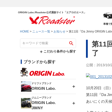
ORIGIN Labo./Roadster公式通販サイト「エアロのエース」
車種で
HOME
ニュース一覧
お知らせ
第11回『Da Jimny ORIGIN La
第11回
了
こだわり条件から探す
ブランドから探す
公開：2013/10/
ドリフトブランド
10月20日（
ORIGIN Labo.
第11回『Da Jimn
ジムニーブランド
エアロシリーズ
あいにくの天
ORIGIN Labo.
JIMNY