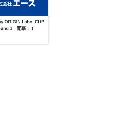
ny ORIGIN Labo. CUP
Round 1 開幕！！
6