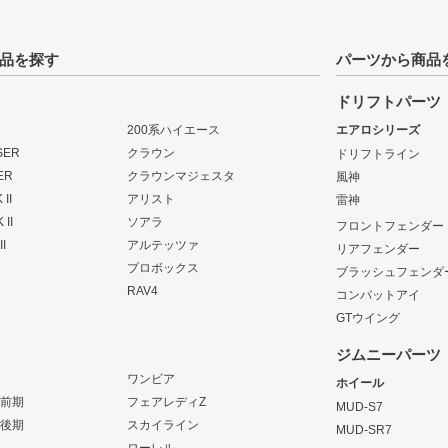
品を探す
パーツから商品
ドリフトパーツ
200系ハイエース
エアロシリーズ
SER
クラウン
ドリフトライン
ER
クラウンマジェスタ
風神
II
アリスト
雷神
 II
ソアラ
フロントフェンダー
I
アルテッツァ
リアフェンダー
プロボックス
ブラッシュフェンダ
RAV4
コンバットアイ
GTウイング
ジムニーパーツ
ワンビア
ホイール
 前期
フェアレディZ
MUD-S7
 後期
スカイライン
MUD-SR7