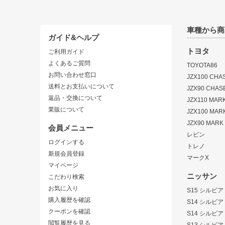
車種から商
ガイド&ヘルプ
トヨタ
ご利用ガイド
よくあるご質問
TOYOTA86
お問い合わせ窓口
JZX100 CHA
送料とお支払いについて
JZX90 CHAS
返品・交換について
JZX110 MARK 
業販について
JZX100 MARK
JZX90 MARK I
会員メニュー
レビン
ログインする
トレノ
新規会員登録
マークX
マイページ
ニッサン
こだわり検索
お気に入り
S15 シルビア
購入履歴を確認
S14 シルビア
クーポンを確認
S14 シルビア
閲覧履歴を見る