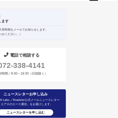
ペー
ジト
ップ
は
へ
します
入荷時期をメールでお知らせします。
わせください。）
電話で相談する
072-338-4141
付時間／9:30～18:30（日祝除く）
ニュースレターお申し込み
IN Labo.／Roadster公式メールニュースレター
「エアロのエース通信」をお届けします。
ニュースレターを申し込む