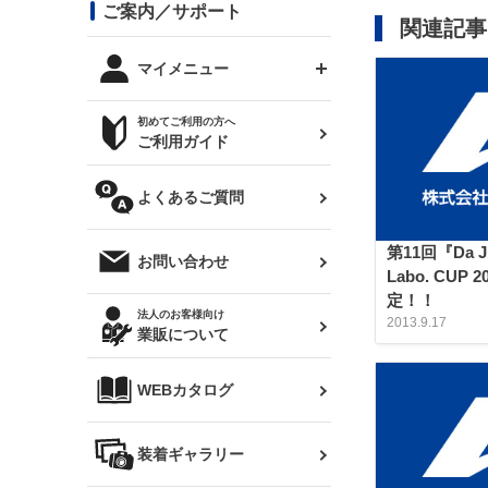
コンバットアイ用ライト
ステッカー
ご案内／サポート
まつど家 鉄八
DTM:exclusive
シルビア S14 前期
スバル
関連記事
JZX90 チェイサー
RX-7
カナード
BRZ
レクサス
リアウイング
オプションタイヤ
トップス(半袖)
マイメニュー
JZX100 マークⅡ
シルビア S14 後期
三菱
外装・補修パーツ
ログインする
サマータイヤ
初めてご利用の方へ
リアゲート
ホイールナット
トップス(長袖)
JZX110 マークⅡ
デリカ D:5
軽自動車
ジムニー用タイヤ
ご利用ガイド
シルビア S15
新規会員登録
オリジンアーム(足回り)
JZX90 マークⅡ
汎用
サマータイヤ
メンテナンスパーツ
パーカー
よくあるご質問
お気に入りリスト
ハイエース・バン用タイ
180SX
ヤ
ハイエース
レンズ
注文履歴
第11回『Da Ji
オーバーオール(つなぎ)
お問い合わせ
シルエイティ
Labo. CUP
レビン
クーポンを見る
マフラー
定！！
トレノ
閲覧履歴
法人のお客様向け
2013.9.17
タオル
業販について
ワンビア
マークX
ニュースレターお申し込み
帽子
WEBカタログ
クラウン
Z33 フェアレディZ
クラウンマジェスタ
バッグ
装着ギャラリー
Z32 フェアレディZ
アリスト