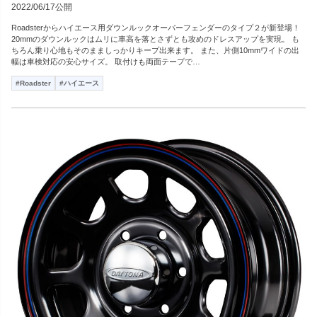
2022/06/17公開
Roadsterからハイエース用ダウンルックオーバーフェンダーのタイプ２が新登場！
20mmのダウンルックはムリに車高を落とさずとも攻めのドレスアップを実現。 も
ちろん乗り心地もそのまましっかりキープ出来ます。 また、片側10mmワイドの出
幅は車検対応の安心サイズ。 取付けも両面テープで…
#Roadster
#ハイエース