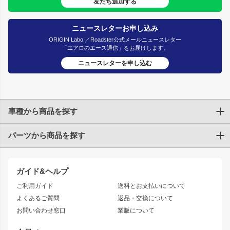
友だち追加する
ニュースレターお申し込み
ORIGIN Labo.／Roadster公式メールニュースレター
「エアロのエース通信」をお届けします。
ニュースレターを申し込む
車種から商品を探す
パーツから商品を探す
トヨタ
TOYOTA86
200系ハイエース
ドリフトパーツ
JZX100 CHASER
クラウン
ガイド&ヘルプ
JZX90 CHASER
エアロシリーズ
クラウンマジェスタ
ご利用ガイド
送料とお支払いについて
JZX110 MARK II
ドリフトライン
アリスト
レーシングライン
よくあるご質問
返品・交換について
JZX100 MARK II
風神
ソアラ
アタックライン
お問い合わせ窓口
業販について
JZX90 MARK II
雷神
アルテッツァ
ストリームライン
レビン
龍神
プロボックス
スタイリッシュライン