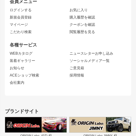
会員メニュー
トレノ
RAV4
フロントフェンダー
ボンネット
ログインする
お気に入り
マークX
リアフェンダー
カナード
新規会員登録
購入履歴を確認
ブラッシュフェンダー
外装・補修パーツ
ニッサン
マイページ
クーポンを確認
コンバットアイ
アーム(足回り)
S15 シルビア
ワンビア
こだわり検索
閲覧履歴を見る
GTウイング
レンズ
S14 シルビア 前期
フェアレディZ
リアウイング
排気系
各種サービス
S14 シルビア 後期
スカイライン
ルーフウイング
S13 シルビア
ローレル
WEBカタログ
ニュースレターお申し込み
180SX
セフィーロ
装着ギャラリー
ソーシャルメディア一覧
ジムニーパーツ
シルエイティ
キャラバン
お知らせ
ご意見箱
ホイール
ACEショップ検索
採用情報
MUD-S7
まつど家 鉄漢
スズキ
マツダ
会社案内
MUD-SR7
まつど家 鉄心
ジムニー
RX-7
MUD-ZEUS
まつど家 鉄八
レクサス
フロントグリル
バンパー
GS350
ボンネット
IS250・IS350
リアウイング
ブランドサイト
SC
フェンダー
リアゲート
サイドパーツ
メンテナンスパーツ
スバル
三菱
BRZ
デリカ D:5
ORIGIN Labo. (GT)
ORIGIN Labo.JIMNY