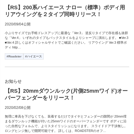
【RS】200系ハイエース ナロー（標準）ボディ用
リアウイングを２タイプ同時リリース！
2020/09/04公開
小ぶりサイズでお手軽ドレスアップに最適な「Ver.3」 逆反りタイプで存在感も抜群
な「Ver.4」 いずれのタイプもバックスタイルをよりシャープに演出します。 ■Ver.3
■Ver.4 詳しくはオフィシャルサイトでご確認ください。 リアウイング Ver.3 標準ボ
ディ http…
#Roadster
#ハイエース
お知らせ
【RS】20mmダウンルック(片側25mmワイド)オー
バーフェンダーをリリース！
2020/02/08公開
無理に車高を下げなくても、装着するだけでタイヤとフェンダーの隙間が 20mm埋
まるダウンルック機能が付いた25mmワイドのオーバーフェンダーです ボディに沿
った自然なフォルムで、よりスタイリッシュになります。 スライドドア干渉無し。
ロングヒンジ無しで開閉可能です。 詳しくは、ROADSTERのオフ…