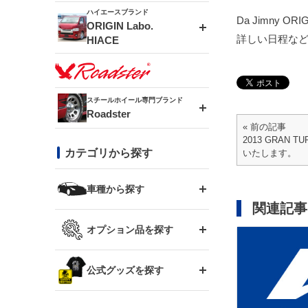
ドリフトライン
フロントフェンダー
ハイエースブランド
Da Jimny O
MUD-ZEUS
ORIGIN Labo.
詳しい日程な
HIACE
風神(180SX)
リアフェンダー
MUD-SR7
エアロシリーズ
雷神(S15)
ブラッシュフェンダー
スチールホイール専門ブランド
MUD-S7
Roadster
LUX MODEL SP
オーバーフェンダー
« 前の記事
龍神(チェイサー)
コンバットアイ
2013 GRAN T
フロントグリル
DAYTONA-RS
カテゴリから探す
いたします。
LUX MODEL
リアウイング
レーシングライン
GTウイング
ハイエース専用
ボンネット
車種から探す
DAYTONA-RS NEO
RUGGER MODEL
スムージングバンパー
関連記事
アタックライン
リアウイング
トヨタ
ジムニー専用
フェンダー
オプション品を探す
まつど家 鉄漢
GROUND MODEL
ワイパーガード
ニッサン
ストリームライン
ルーフウイング
TOYOTA 86
ジムニー専用
サイドパーツ
GTウイング用ラダー
公式グッズを探す
スズキ
まつど家 鉄心
PHANTOM LIP
内装パーツ
シルビア S13
スタイリッシュライン
ボンネット
JZX100 チェイサー
マツダ
ジムニー
ジムニー専用
バンパー