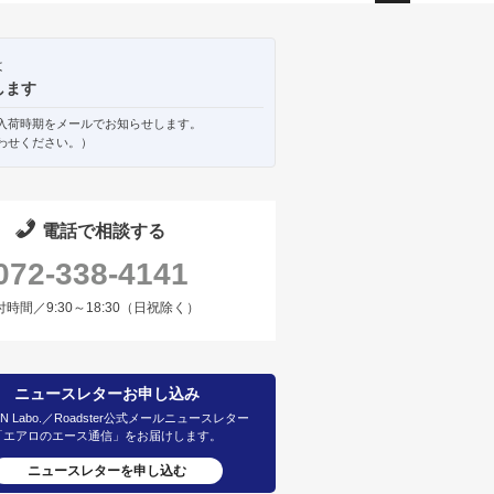
ペー
ジト
ップ
は
へ
します
入荷時期をメールでお知らせします。
わせください。）
電話で相談する
072-338-4141
付時間／9:30～18:30（日祝除く）
ニュースレターお申し込み
IN Labo.／Roadster公式メールニュースレター
「エアロのエース通信」をお届けします。
ニュースレターを申し込む