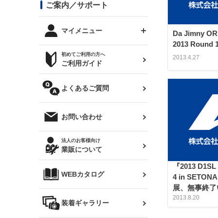
コンバットアイ用ライト
ステッカー
ご案内／サポート
まつど家 鉄八
DTM:exclusive
シルビア S14 前期
スバル
JZX90 チェイサー
RX-7
カナード
BRZ
レクサス
リアウイング
オプションタイヤ
トップス(半袖)
マイメニュー
Da Jimny OR
JZX100 マークⅡ
シルビア S14 後期
2013 Rou
三菱
外装・補修パーツ
ログインする
サマータイヤ
初めてご利用の方へ
リアゲート
2013.4.27
ホイールナット
トップス(長袖)
JZX110 マークⅡ
デリカ D:5
軽自動車
ジムニー用タイヤ
ご利用ガイド
シルビア S15
新規会員登録
オリジンアーム(足回り)
JZX90 マークⅡ
汎用
サマータイヤ
メンテナンスパーツ
パーカー
よくあるご質問
お気に入りリスト
ハイエース・バン用タイ
180SX
ヤ
ハイエース
レンズ
注文履歴
オーバーオール(つなぎ)
お問い合わせ
シルエイティ
レビン
クーポンを見る
マフラー
トレノ
閲覧履歴
法人のお客様向け
タオル
業販について
ワンビア
マークX
ニュースレターお申し込み
『2013 D1SL
帽子
WEBカタログ
クラウン
4 in SETO
Z33 フェアレディZ
展、無事終了
クラウンマジェスタ
2013.8.20
バッグ
装着ギャラリー
Z32 フェアレディZ
アリスト