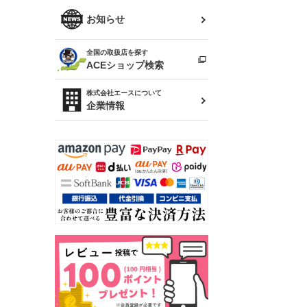
R34 スカイライン
ソアラ
ファッション小物
お知らせ
アルテッツァ
スカイライン
全国の取扱店を探す
（ER34/R33/ECR33/R32）
雑貨・ステーショナリー
プロボックス
ACEショップ検索
RAV4
キャラバン
株式会社エースについて
ベビー用品
企業情報
ローレル
のぼり
セフィーロ