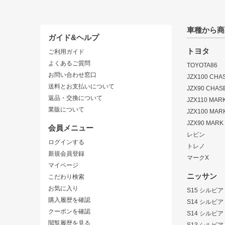
車種から商
ガイド&ヘルプ
トヨタ
ご利用ガイド
よくあるご質問
TOYOTA86
お問い合わせ窓口
JZX100 CHA
送料とお支払いについて
JZX90 CHAS
返品・交換について
JZX110 MARK 
業販について
JZX100 MARK
JZX90 MARK I
会員メニュー
レビン
ログインする
トレノ
新規会員登録
マークX
マイページ
ニッサン
こだわり検索
お気に入り
S15 シルビア
購入履歴を確認
S14 シルビア
クーポンを確認
S14 シルビア
閲覧履歴を見る