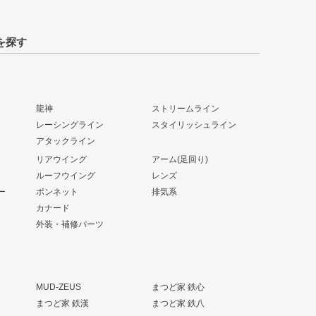
を探す
龍神
ストリームライン
レーシングライン
スタイリッシュライン
アタックライン
リアウイング
アーム(足回り)
ルーフウイング
レンズ
ー
ボンネット
排気系
カナード
外装・補修パーツ
MUD-ZEUS
まつど家 鉄心
まつど家 鉄漢
まつど家 鉄八