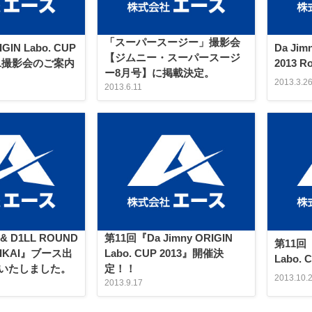
「スーパースージー」撮影会
IGIN Labo. CUP
Da Jim
【ジムニー・スーパースージ
nd 1撮影会のご案内
2013 
ー8月号】に掲載決定。
2013.3.2
2013.6.11
 & D1LL ROUND
第11回『Da Jimny ORIGIN
第11回『
NAIKAI』ブース出
Labo. CUP 2013』開催決
Labo.
いたしました。
定！！
2013.10.
2013.9.17