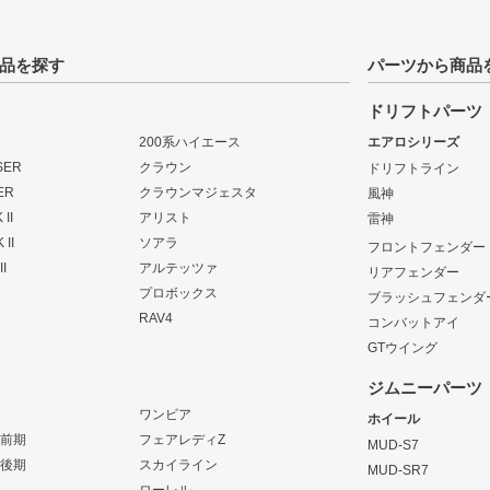
品を探す
パーツから商品
ドリフトパーツ
200系ハイエース
エアロシリーズ
SER
クラウン
ドリフトライン
ER
クラウンマジェスタ
風神
II
アリスト
雷神
 II
ソアラ
フロントフェンダー
I
アルテッツァ
リアフェンダー
プロボックス
ブラッシュフェンダ
RAV4
コンバットアイ
GTウイング
ジムニーパーツ
ワンビア
ホイール
 前期
フェアレディZ
MUD-S7
 後期
スカイライン
MUD-SR7