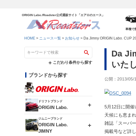
ORIGIN Labo./Roadster公式通販サイト「エアロのエース」
車種で
HOME
ニュース一覧
お知らせ
Da Jimny ORIGIN Labo. 
Da J
いた
こだわり条件から探す
ブランドから探す
公開：2013/05/
ドリフトブランド
5月12日に開催いたし
ORIGIN Labo.
天候にも恵ま
ジムニーブランド
エアロシリーズ
雑誌「スーパ
ORIGIN Labo.
JIMNY
掲載号など詳