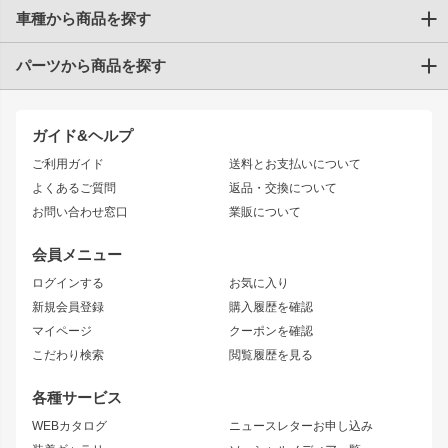
車種から商品を探す
パーツから商品を探す
トヨタ
TOYOTA86
200系ハイエース
ドリフトパーツ
JZX100 CHASER
クラウン
ガイド&ヘルプ
JZX90 CHASER
エアロシリーズ
クラウンマジェスタ
ご利用ガイド
送料とお支払いについて
JZX110 MARK II
ドリフトライン
アリスト
レーシングライン
よくあるご質問
返品・交換について
JZX100 MARK II
風神
ソアラ
アタックライン
お問い合わせ窓口
業販について
JZX90 MARK II
雷神
アルテッツァ
ストリームライン
レビン
龍神
プロボックス
スタイリッシュライン
会員メニュー
トレノ
RAV4
フロントフェンダー
ボンネット
ログインする
お気に入り
マークX
リアフェンダー
カナード
新規会員登録
購入履歴を確認
ブラッシュフェンダー
外装・補修パーツ
ニッサン
マイページ
クーポンを確認
コンバットアイ
アーム(足回り)
S15 シルビア
ワンビア
こだわり検索
閲覧履歴を見る
GTウイング
レンズ
S14 シルビア 前期
フェアレディZ
リアウイング
排気系
各種サービス
S14 シルビア 後期
スカイライン
ルーフウイング
S13 シルビア
ローレル
WEBカタログ
ニュースレターお申し込み