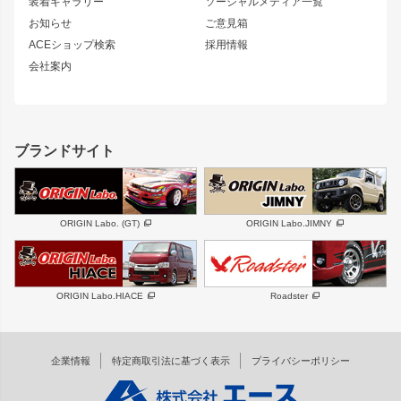
180SX
セフィーロ
装着ギャラリー
ソーシャルメディア一覧
ジムニーパーツ
シルエイティ
キャラバン
お知らせ
ご意見箱
ホイール
ACEショップ検索
採用情報
MUD-S7
まつど家 鉄漢
スズキ
マツダ
会社案内
MUD-SR7
まつど家 鉄心
ジムニー
RX-7
MUD-ZEUS
まつど家 鉄八
レクサス
フロントグリル
バンパー
GS350
ボンネット
IS250・IS350
リアウイング
ブランドサイト
SC
フェンダー
リアゲート
サイドパーツ
メンテナンスパーツ
スバル
三菱
BRZ
デリカ D:5
ORIGIN Labo. (GT)
ORIGIN Labo.JIMNY
ハイエースパーツ
ホイール
軽自動車
汎用
DAYTONA-RS
DAYTONA-RS NEO
ORIGIN Labo.HIACE
Roadster
エアロシリーズ
LUX MODEL SP
GROUND MODEL
LUX MODEL
PHANTOM LIP
企業情報
特定商取引法に基づく表示
プライバシーポリシー
RUGGER MODEL
DTM:exclusive
オーバーフェンダー
ワイパーガード