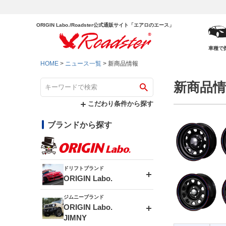
ORIGIN Labo./Roadster公式通販サイト「エアロのエース」
車種で
HOME
ニュース一覧
新商品情報
新商品情
こだわり条件から探す
ブランドから探す
ドリフトブランド
ORIGIN Labo.
ジムニーブランド
エアロシリーズ
ORIGIN Labo.
JIMNY