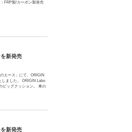
2素材：FRP製/カーボン製発売
ョンを新発売
ロのエース」にて、ORIGIN
した。 ORIGIN Labo.
のビッグクッション。 車の
カーを新発売