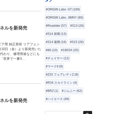
#ORIGIN Labo. GT (169)
#ORIGIN Labo. JIMNY (80)
#Roadster (57)
#S13 (26)
パネルを新発売
#S14 前期 (13)
#S14 後期 (16)
#S15 (26)
シルビア用 純正形状 リアフェン
月10日（金）より新発売いた
#86 (10)
#180SX (20)
に代わり、修理用途などにも
#チェイサー (12)
「世界で一番S…
#マークII (9)
#Z33 フェアレディZ (9)
#R34 スカイライン (4)
#BRZ (1)
#ジムニー (62)
#ハイエース (49)
パネルを新発売