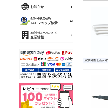
R34 スカイライン
ソアラ
ファッション小物
お知らせ
アルテッツァ
スカイライン
全国の取扱店を探す
（ER34/R33/ECR33/R32）
雑貨・ステーショナリー
プロボックス
ACEショップ検索
RAV4
キャラバン
株式会社エースについて
ベビー用品
企業情報
ローレル
のぼり
セフィーロ
#ORIGIN Labo. G