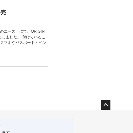
発売
ロのエース」にて、ORIGIN
いたしました。 付けているこ
 スマホやパスポート・ペン
ペー
ジト
ップ
は
へ
します