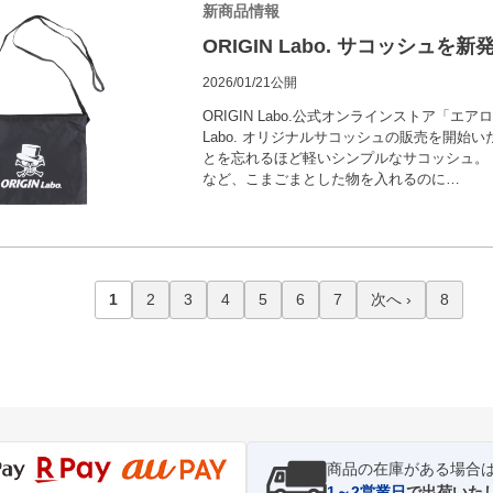
新商品情報
ORIGIN Labo. サコッシュを新
2026/01/21公開
ORIGIN Labo.公式オンラインストア「エア
Labo. オリジナルサコッシュの販売を開始
とを忘れるほど軽いシンプルなサコッシュ。
など、こまごまとした物を入れるのに…
1
2
3
4
5
6
7
次へ ›
8
商品の在庫がある場合
1～2営業日
で出荷いた