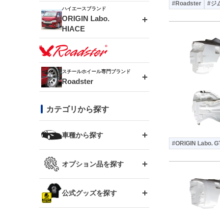
#Roadster
#ジ
ドリフトライン
フロントフェンダー
ハイエースブランド
MUD-ZEUS
ORIGIN Labo.
HIACE
風神(180SX)
リアフェンダー
MUD-SR7
エアロシリーズ
雷神(S15)
ブラッシュフェンダー
スチールホイール専門ブランド
MUD-S7
Roadster
LUX MODEL SP
オーバーフェンダー
龍神(チェイサー)
コンバットアイ
フロントグリル
DAYTONA-RS
カテゴリから探す
LUX MODEL
リアウイング
レーシングライン
GTウイング
ハイエース専用
ボンネット
車種から探す
DAYTONA-RS NEO
RUGGER MODEL
スムージングバンパー
#ORIGIN Labo. G
アタックライン
リアウイング
トヨタ
ジムニー専用
フェンダー
オプション品を探す
まつど家 鉄漢
GROUND MODEL
ワイパーガード
ニッサン
ストリームライン
ルーフウイング
TOYOTA 86
ジムニー専用
サイドパーツ
GTウイング用ラダー
公式グッズを探す
スズキ
まつど家 鉄心
PHANTOM LIP
内装パーツ
シルビア S13
スタイリッシュライン
ボンネット
JZX100 チェイサー
マツダ
ジムニー
ジムニー専用
バンパー