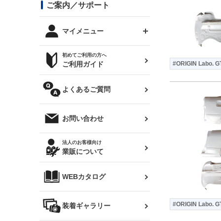
コンバットアイ用ライト
ステッカー
ご案内／サポート
まつど家 鉄八
DTM:exclusive
シルビア S14 前期
スバル
JZX90 チェイサー
RX-7
カナード
BRZ
レクサス
リアウイング
オプションタイヤ
トップス(半袖)
マイメニュー
JZX100 マークⅡ
シルビア S14 後期
三菱
外装・補修パーツ
ログインする
サマータイヤ
初めてご利用の方へ
リアゲート
ホイールナット
トップス(長袖)
JZX110 マークⅡ
デリカ D:5
軽自動車
ジムニー用タイヤ
ご利用ガイド
#ORIGIN Labo. G
シルビア S15
新規会員登録
オリジンアーム(足回り)
JZX90 マークⅡ
汎用
サマータイヤ
メンテナンスパーツ
パーカー
よくあるご質問
お気に入りリスト
ハイエース・バン用タイ
180SX
ヤ
ハイエース
レンズ
注文履歴
オーバーオール(つなぎ)
お問い合わせ
シルエイティ
レビン
クーポンを見る
マフラー
トレノ
閲覧履歴
法人のお客様向け
タオル
業販について
ワンビア
マークX
ニュースレターお申し込み
帽子
WEBカタログ
クラウン
Z33 フェアレディZ
クラウンマジェスタ
#ORIGIN Labo. G
バッグ
装着ギャラリー
Z32 フェアレディZ
アリスト