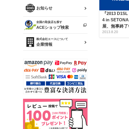
R34 スカイライン
ソアラ
ファッション小物
お知らせ
『2013 D1SL
アルテッツァ
スカイライン
4 in SETO
全国の取扱店を探す
（ER34/R33/ECR33/R32）
雑貨・ステーショナリー
展、無事終了
プロボックス
ACEショップ検索
2013.8.20
RAV4
キャラバン
株式会社エースについて
ベビー用品
企業情報
ローレル
のぼり
セフィーロ