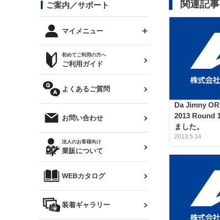
コンバットアイ用ライト
ステッカー
関連記事
ご案内／サポート
まつど家 鉄八
DTM:exclusive
シルビア S14 前期
スバル
JZX90 チェイサー
RX-7
カナード
BRZ
レクサス
リアウイング
オプションタイヤ
トップス(半袖)
マイメニュー
JZX100 マークⅡ
シルビア S14 後期
三菱
外装・補修パーツ
ログインする
サマータイヤ
初めてご利用の方へ
リアゲート
ホイールナット
トップス(長袖)
JZX110 マークⅡ
デリカ D:5
軽自動車
ジムニー用タイヤ
ご利用ガイド
シルビア S15
新規会員登録
オリジンアーム(足回り)
JZX90 マークⅡ
汎用
サマータイヤ
メンテナンスパーツ
パーカー
よくあるご質問
お気に入りリスト
ハイエース・バン用タイ
180SX
ヤ
ハイエース
Da Jimny OR
レンズ
注文履歴
2013 Rou
オーバーオール(つなぎ)
お問い合わせ
シルエイティ
レビン
クーポンを見る
ました。
マフラー
2013.5.14
トレノ
閲覧履歴
法人のお客様向け
タオル
業販について
ワンビア
マークX
ニュースレターお申し込み
帽子
WEBカタログ
クラウン
Z33 フェアレディZ
クラウンマジェスタ
バッグ
装着ギャラリー
Z32 フェアレディZ
アリスト