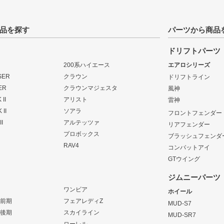
品を探す
パーツから商品
ドリフトパーツ
200系ハイエース
エアロシリーズ
SER
クラウン
ドリフトライン
ER
クラウンマジェスタ
風神
II
アリスト
雷神
 II
ソアラ
フロントフェンダー
I
アルテッツァ
リアフェンダー
プロボックス
ブラッシュフェンダ
RAV4
コンバットアイ
GTウイング
ジムニーパーツ
ワンビア
ホイール
 前期
フェアレディZ
MUD-S7
 後期
スカイライン
MUD-SR7