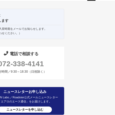
ペー
ジト
ップ
は
へ
します
入荷時期をメールでお知らせします。
わせください。）
電話で相談する
072-338-4141
付時間／9:30～18:30（日祝除く）
ニュースレターお申し込み
IN Labo.／Roadster公式メールニュースレター
「エアロのエース通信」をお届けします。
ニュースレターを申し込む