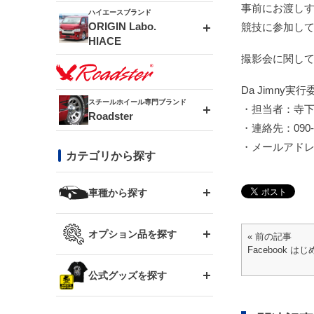
事前にお渡し
ドリフトライン
フロントフェンダー
ハイエースブランド
MUD-ZEUS
ORIGIN Labo.
競技に参加し
HIACE
風神(180SX)
リアフェンダー
撮影会に関して
MUD-SR7
エアロシリーズ
Da Jimny実
雷神(S15)
ブラッシュフェンダー
スチールホイール専門ブランド
MUD-S7
・担当者：寺
Roadster
LUX MODEL SP
オーバーフェンダー
・連絡先：090-3
龍神(チェイサー)
コンバットアイ
フロントグリル
・メールアド
DAYTONA-RS
カテゴリから探す
LUX MODEL
リアウイング
レーシングライン
GTウイング
ハイエース専用
ボンネット
車種から探す
DAYTONA-RS NEO
RUGGER MODEL
スムージングバンパー
アタックライン
リアウイング
トヨタ
ジムニー専用
フェンダー
オプション品を探す
« 前の記事
まつど家 鉄漢
GROUND MODEL
ワイパーガード
Facebook は
ニッサン
ストリームライン
ルーフウイング
TOYOTA 86
ジムニー専用
サイドパーツ
GTウイング用ラダー
公式グッズを探す
スズキ
まつど家 鉄心
PHANTOM LIP
内装パーツ
シルビア S13
スタイリッシュライン
ボンネット
JZX100 チェイサー
マツダ
ジムニー
ジムニー専用
バンパー