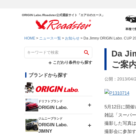
ORIGIN Labo./Roadster公式通販サイト「エアロのエース」
車種で
HOME
ニュース一覧
お知らせ
Da Jimny ORIGIN Labo. CU
Da J
ご案
こだわり条件から探す
ブランドから探す
公開：2013/04/
ドリフトブランド
5月12日に開催いたし
ORIGIN Labo.
雑誌「スーパ
ジムニーブランド
エアロシリーズ
撮影した写真
ORIGIN Labo.
JIMNY
撮影会に参加す