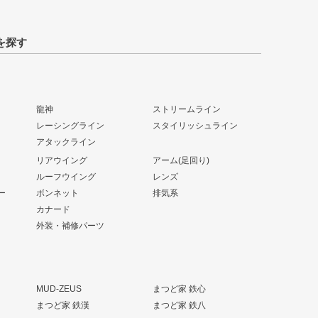
を探す
龍神
ストリームライン
レーシングライン
スタイリッシュライン
アタックライン
リアウイング
アーム(足回り)
ルーフウイング
レンズ
ー
ボンネット
排気系
カナード
外装・補修パーツ
MUD-ZEUS
まつど家 鉄心
まつど家 鉄漢
まつど家 鉄八