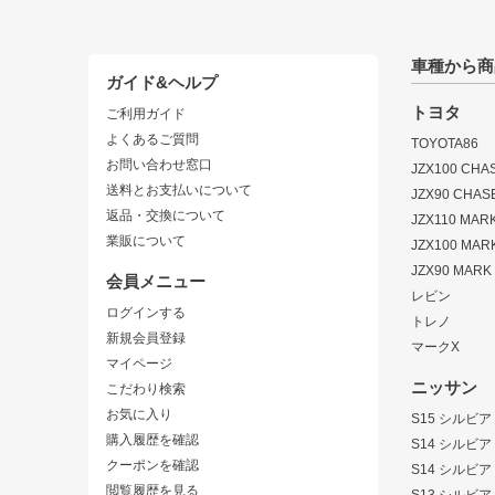
車種から商
ガイド&ヘルプ
トヨタ
ご利用ガイド
よくあるご質問
TOYOTA86
お問い合わせ窓口
JZX100 CHA
送料とお支払いについて
JZX90 CHAS
返品・交換について
JZX110 MARK 
業販について
JZX100 MARK
JZX90 MARK I
会員メニュー
レビン
ログインする
トレノ
新規会員登録
マークX
マイページ
ニッサン
こだわり検索
お気に入り
S15 シルビア
購入履歴を確認
S14 シルビア
クーポンを確認
S14 シルビア
閲覧履歴を見る