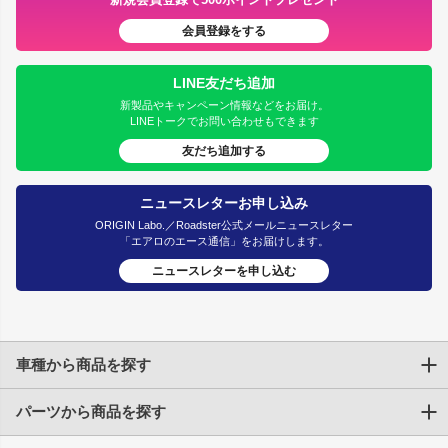
会員登録をする
LINE友だち追加
新製品やキャンペーン情報などをお届け。
LINEトークでお問い合わせもできます
友だち追加する
ニュースレターお申し込み
ORIGIN Labo.／Roadster公式メールニュースレター
「エアロのエース通信」をお届けします。
ニュースレターを申し込む
車種から商品を探す
パーツから商品を探す
トヨタ
TOYOTA86
200系ハイエース