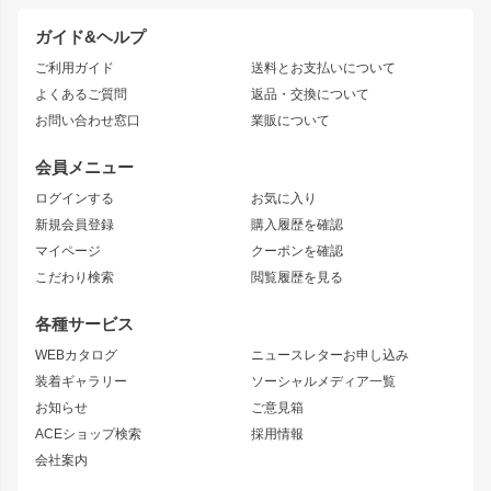
ドリフトパーツ
JZX100 CHASER
クラウン
ガイド&ヘルプ
JZX90 CHASER
エアロシリーズ
クラウンマジェスタ
ご利用ガイド
送料とお支払いについて
JZX110 MARK II
ドリフトライン
アリスト
レーシングライン
よくあるご質問
返品・交換について
JZX100 MARK II
風神
ソアラ
アタックライン
お問い合わせ窓口
業販について
JZX90 MARK II
雷神
アルテッツァ
ストリームライン
レビン
龍神
プロボックス
スタイリッシュライン
会員メニュー
トレノ
RAV4
フロントフェンダー
ボンネット
ログインする
お気に入り
マークX
リアフェンダー
カナード
新規会員登録
購入履歴を確認
ブラッシュフェンダー
外装・補修パーツ
ニッサン
マイページ
クーポンを確認
コンバットアイ
アーム(足回り)
S15 シルビア
ワンビア
こだわり検索
閲覧履歴を見る
GTウイング
レンズ
S14 シルビア 前期
フェアレディZ
リアウイング
排気系
各種サービス
S14 シルビア 後期
スカイライン
ルーフウイング
S13 シルビア
ローレル
WEBカタログ
ニュースレターお申し込み
180SX
セフィーロ
装着ギャラリー
ソーシャルメディア一覧
ジムニーパーツ
シルエイティ
キャラバン
お知らせ
ご意見箱
ホイール
ACEショップ検索
採用情報
MUD-S7
まつど家 鉄漢
スズキ
マツダ
会社案内
MUD-SR7
まつど家 鉄心
ジムニー
RX-7