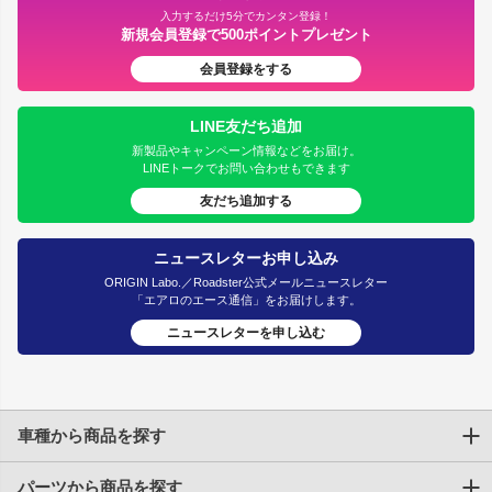
入力するだけ5分でカンタン登録！
新規会員登録で500ポイントプレゼント
会員登録をする
LINE友だち追加
新製品やキャンペーン情報などをお届け。
LINEトークでお問い合わせもできます
友だち追加する
ニュースレターお申し込み
ORIGIN Labo.／Roadster公式メールニュースレター
「エアロのエース通信」をお届けします。
ニュースレターを申し込む
車種から商品を探す
パーツから商品を探す
トヨタ