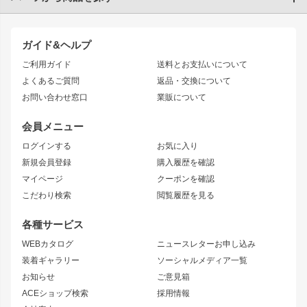
TOYOTA86
200系ハイエース
ドリフトパーツ
JZX100 CHASER
クラウン
ガイド&ヘルプ
JZX90 CHASER
エアロシリーズ
クラウンマジェスタ
ご利用ガイド
送料とお支払いについて
JZX110 MARK II
ドリフトライン
アリスト
レーシングライン
よくあるご質問
返品・交換について
JZX100 MARK II
風神
ソアラ
アタックライン
お問い合わせ窓口
業販について
JZX90 MARK II
雷神
アルテッツァ
ストリームライン
レビン
龍神
プロボックス
スタイリッシュライン
会員メニュー
トレノ
RAV4
フロントフェンダー
ボンネット
ログインする
お気に入り
マークX
リアフェンダー
カナード
新規会員登録
購入履歴を確認
ブラッシュフェンダー
外装・補修パーツ
ニッサン
マイページ
クーポンを確認
コンバットアイ
アーム(足回り)
S15 シルビア
ワンビア
こだわり検索
閲覧履歴を見る
GTウイング
レンズ
S14 シルビア 前期
フェアレディZ
リアウイング
排気系
各種サービス
S14 シルビア 後期
スカイライン
ルーフウイング
S13 シルビア
ローレル
WEBカタログ
ニュースレターお申し込み
180SX
セフィーロ
装着ギャラリー
ソーシャルメディア一覧
ジムニーパーツ
シルエイティ
キャラバン
お知らせ
ご意見箱
ホイール
ACEショップ検索
採用情報
MUD-S7
まつど家 鉄漢
スズキ
マツダ