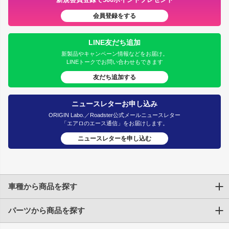
会員登録をする
LINE友だち追加
新製品やキャンペーン情報などをお届け。
LINEトークでお問い合わせもできます
友だち追加する
ニュースレターお申し込み
ORIGIN Labo.／Roadster公式メールニュースレター
「エアロのエース通信」をお届けします。
ニュースレターを申し込む
車種から商品を探す
パーツから商品を探す
トヨタ
TOYOTA86
200系ハイエース