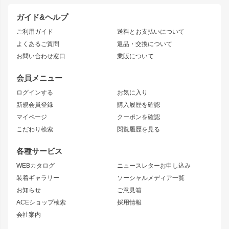
ドリフトパーツ
JZX100 CHASER
クラウン
ガイド&ヘルプ
JZX90 CHASER
エアロシリーズ
クラウンマジェスタ
ご利用ガイド
送料とお支払いについて
JZX110 MARK II
ドリフトライン
アリスト
レーシングライン
よくあるご質問
返品・交換について
JZX100 MARK II
風神
ソアラ
アタックライン
お問い合わせ窓口
業販について
JZX90 MARK II
雷神
アルテッツァ
ストリームライン
レビン
龍神
プロボックス
スタイリッシュライン
会員メニュー
トレノ
RAV4
フロントフェンダー
ボンネット
ログインする
お気に入り
マークX
リアフェンダー
カナード
新規会員登録
購入履歴を確認
ブラッシュフェンダー
外装・補修パーツ
ニッサン
マイページ
クーポンを確認
コンバットアイ
アーム(足回り)
S15 シルビア
ワンビア
こだわり検索
閲覧履歴を見る
GTウイング
レンズ
S14 シルビア 前期
フェアレディZ
リアウイング
排気系
各種サービス
S14 シルビア 後期
スカイライン
ルーフウイング
S13 シルビア
ローレル
WEBカタログ
ニュースレターお申し込み
180SX
セフィーロ
装着ギャラリー
ソーシャルメディア一覧
ジムニーパーツ
シルエイティ
キャラバン
お知らせ
ご意見箱
ホイール
ACEショップ検索
採用情報
MUD-S7
まつど家 鉄漢
スズキ
マツダ
会社案内
MUD-SR7
まつど家 鉄心
ジムニー
RX-7