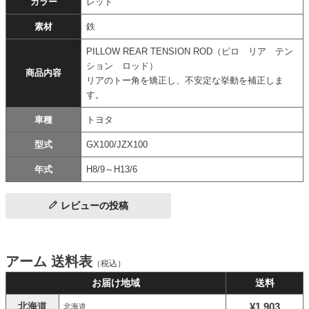
カラー
レッド
素材
鉄
PILLOW REAR TENSION ROD（ピロ リア テン
ション ロッド）
商品内容
リアのトー角を矯正し、不安定な挙動を補正しま
す。
車種
トヨタ
型式
GX100/JZX100
年式
H8/9～H13/6
レビューの投稿
アーム 送料表
（税込）
お届け地域
送料
北海道
¥1,903
北海道