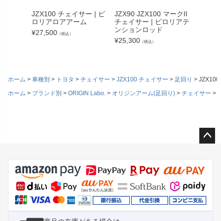
JZX100 チェイサー | ピ
JZX90 JZX100 マークII
JZX90
ロリアロアアーム
チェイサー | ピロリアテ
ロリア
ンションロッド
ド
¥
27,500
（税込）
¥
25,300
¥
25,30
（税込）
ホーム
車種別
トヨタ
チェイサー
JZX100 チェイサー
足回り
JZX1
ホーム
ブランド別
ORIGIN Labo.
オリジンアーム(足回り)
チェイサー
J
ペー
ジト
ップ
へ