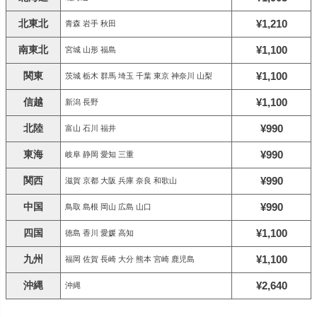
北東北
¥1,210
青森 岩手 秋田
南東北
¥1,100
宮城 山形 福島
関東
¥1,100
茨城 栃木 群馬 埼玉 千葉 東京 神奈川 山梨
信越
¥1,100
新潟 長野
北陸
¥990
富山 石川 福井
東海
¥990
岐阜 静岡 愛知 三重
関西
¥990
滋賀 京都 大阪 兵庫 奈良 和歌山
中国
¥990
鳥取 島根 岡山 広島 山口
四国
¥1,100
徳島 香川 愛媛 高知
九州
¥1,100
福岡 佐賀 長崎 大分 熊本 宮崎 鹿児島
沖縄
¥2,640
沖縄