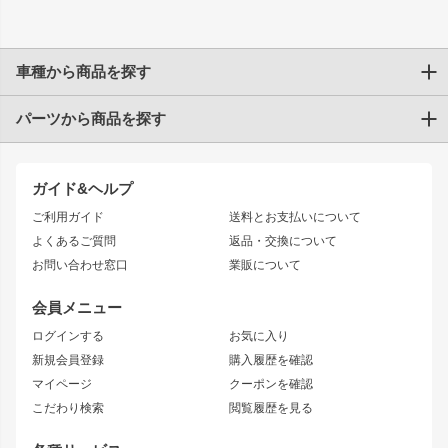
車種から商品を探す
パーツから商品を探す
トヨタ
TOYOTA86
200系ハイエース
ドリフトパーツ
JZX100 CHASER
クラウン
ガイド&ヘルプ
JZX90 CHASER
エアロシリーズ
クラウンマジェスタ
ご利用ガイド
送料とお支払いについて
JZX110 MARK II
ドリフトライン
アリスト
レーシングライン
よくあるご質問
返品・交換について
JZX100 MARK II
風神
ソアラ
アタックライン
お問い合わせ窓口
業販について
JZX90 MARK II
雷神
アルテッツァ
ストリームライン
レビン
龍神
プロボックス
スタイリッシュライン
会員メニュー
トレノ
RAV4
フロントフェンダー
ボンネット
ログインする
お気に入り
マークX
リアフェンダー
カナード
新規会員登録
購入履歴を確認
ブラッシュフェンダー
外装・補修パーツ
ニッサン
マイページ
クーポンを確認
コンバットアイ
アーム(足回り)
S15 シルビア
ワンビア
こだわり検索
閲覧履歴を見る
GTウイング
レンズ
S14 シルビア 前期
フェアレディZ
リアウイング
排気系