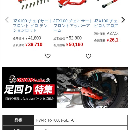
JZX100 チェイサー |
JZX100 チェイサー |
JZX100 チェイサー 
フロント ピロ テン
フロントアッパーア
ピロリアロアアー
ションロッド
ーム
27,500
¥
通常価格
41,800
52,800
¥
¥
通常価格
通常価格
26,125
¥
会員価格
39,710
50,160
¥
¥
会員価格
会員価格
品番
FW-RTR-T0001-SET-C