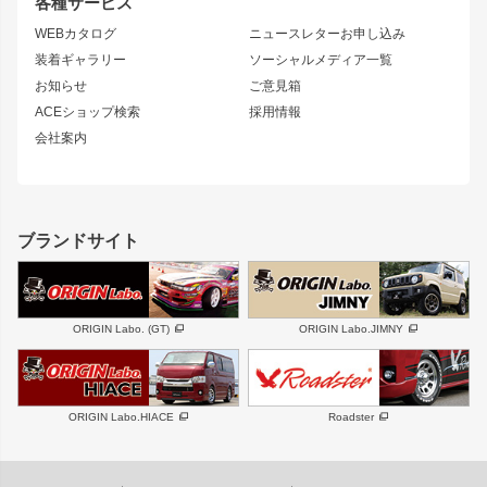
各種サービス
S14 シルビア 後期
スカイライン
ルーフウイング
S13 シルビア
ローレル
WEBカタログ
ニュースレターお申し込み
180SX
セフィーロ
装着ギャラリー
ソーシャルメディア一覧
ジムニーパーツ
シルエイティ
キャラバン
お知らせ
ご意見箱
ホイール
ACEショップ検索
採用情報
MUD-S7
まつど家 鉄漢
スズキ
マツダ
会社案内
MUD-SR7
まつど家 鉄心
ジムニー
RX-7
MUD-ZEUS
まつど家 鉄八
レクサス
フロントグリル
バンパー
GS350
ボンネット
IS250・IS350
リアウイング
ブランドサイト
SC
フェンダー
リアゲート
サイドパーツ
メンテナンスパーツ
スバル
三菱
BRZ
デリカ D:5
ORIGIN Labo. (GT)
ORIGIN Labo.JIMNY
ハイエースパーツ
ホイール
軽自動車
汎用
DAYTONA-RS
DAYTONA-RS NEO
ORIGIN Labo.HIACE
Roadster
エアロシリーズ
LUX MODEL SP
GROUND MODEL
LUX MODEL
PHANTOM LIP