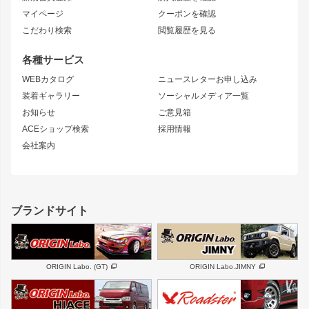
ブラッシュフェンダー
外装・補修パーツ
ニッサン
マイページ
クーポンを確認
コンバットアイ
アーム(足回り)
S15 シルビア
ワンビア
こだわり検索
閲覧履歴を見る
GTウイング
レンズ
S14 シルビア 前期
フェアレディZ
リアウイング
排気系
各種サービス
S14 シルビア 後期
スカイライン
ルーフウイング
S13 シルビア
ローレル
WEBカタログ
ニュースレターお申し込み
180SX
セフィーロ
装着ギャラリー
ソーシャルメディア一覧
ジムニーパーツ
シルエイティ
キャラバン
お知らせ
ご意見箱
ホイール
ACEショップ検索
採用情報
MUD-S7
まつど家 鉄漢
スズキ
マツダ
会社案内
MUD-SR7
まつど家 鉄心
ジムニー
RX-7
MUD-ZEUS
まつど家 鉄八
レクサス
フロントグリル
バンパー
GS350
ボンネット
IS250・IS350
リアウイング
ブランドサイト
SC
フェンダー
リアゲート
サイドパーツ
メンテナンスパーツ
スバル
三菱
BRZ
デリカ D:5
ORIGIN Labo. (GT)
ORIGIN Labo.JIMNY
ハイエースパーツ
ホイール
軽自動車
汎用
DAYTONA-RS
DAYTONA-RS NEO