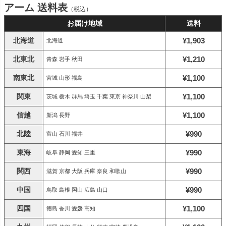
アーム 送料表
（税込）
お届け地域
送料
北海道
¥1,903
北海道
北東北
¥1,210
青森 岩手 秋田
南東北
¥1,100
宮城 山形 福島
関東
¥1,100
茨城 栃木 群馬 埼玉 千葉 東京 神奈川 山梨
信越
¥1,100
新潟 長野
北陸
¥990
富山 石川 福井
東海
¥990
岐阜 静岡 愛知 三重
関西
¥990
滋賀 京都 大阪 兵庫 奈良 和歌山
中国
¥990
鳥取 島根 岡山 広島 山口
四国
¥1,100
徳島 香川 愛媛 高知