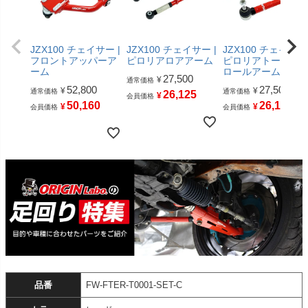
JZX100 チェイサー |
JZX100 チェイサー |
JZX100 チェイサー 
フロントアッパーア
ピロリアロアアーム
ピロリアトーコン
ーム
ロールアーム
27,500
¥
通常価格
52,800
27,500
¥
¥
通常価格
通常価格
26,125
¥
会員価格
50,160
26,125
¥
¥
会員価格
会員価格
品番
FW-FTER-T0001-SET-C