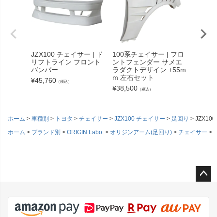
JZX100 チェイサー | ド
100系チェイサー | フロ
100系
リフトライン フロント
ントフェンダー サメエ
バット
バンパー
ラダクトデザイン +55m
イプ 
m 左右セット
側
¥
45,760
（税込）
¥
38,500
¥
22,77
（税込）
ホーム
車種別
トヨタ
チェイサー
JZX100 チェイサー
足回り
JZX1
ホーム
ブランド別
ORIGIN Labo.
オリジンアーム(足回り)
チェイサー
J
ペー
ジト
ップ