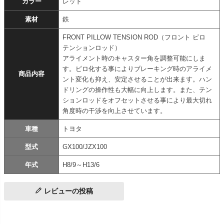
カラー
レッド
素材
鉄
FRONT PILLOW TENSION ROD（フロント ピロ
テンションロッド）
アライメント時のキャスター角を調整可能にしま
す。ピロ化する事によりブレーキング時のアライメ
商品内容
ント変化も抑え、安定させることが出来ます。ハン
ドリングの操作性も大幅に向上します。また、テン
ションロッドをオフセットさせる事により最大切れ
角度時の干渉を向上させています。
車種
トヨタ
型式
GX100/JZX100
年式
H8/9～H13/6
レビューの投稿