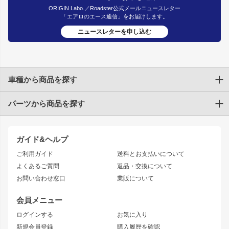
ORIGIN Labo.／Roadster公式メールニュースレター
「エアロのエース通信」をお届けします。
ニュースレターを申し込む
車種から商品を探す
パーツから商品を探す
トヨタ
TOYOTA86
200系ハイエース
ドリフトパーツ
JZX100 CHASER
クラウン
ガイド&ヘルプ
JZX90 CHASER
エアロシリーズ
クラウンマジェスタ
ご利用ガイド
送料とお支払いについて
JZX110 MARK II
ドリフトライン
アリスト
レーシングライン
よくあるご質問
返品・交換について
JZX100 MARK II
風神
ソアラ
アタックライン
お問い合わせ窓口
業販について
JZX90 MARK II
雷神
アルテッツァ
ストリームライン
レビン
龍神
プロボックス
スタイリッシュライン
会員メニュー
トレノ
RAV4
フロントフェンダー
ボンネット
ログインする
お気に入り
マークX
リアフェンダー
カナード
新規会員登録
購入履歴を確認