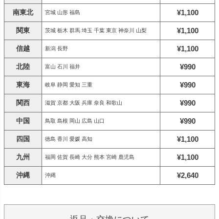
南東北
¥1,100
宮城 山形 福島
関東
¥1,100
茨城 栃木 群馬 埼玉 千葉 東京 神奈川 山梨
信越
¥1,100
新潟 長野
北陸
¥990
富山 石川 福井
東海
¥990
岐阜 静岡 愛知 三重
関西
¥990
滋賀 京都 大阪 兵庫 奈良 和歌山
中国
¥990
鳥取 島根 岡山 広島 山口
四国
¥1,100
徳島 香川 愛媛 高知
九州
¥1,100
福岡 佐賀 長崎 大分 熊本 宮崎 鹿児島
沖縄
¥2,640
沖縄