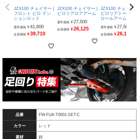
JZX100 チェイサー |
JZX100 チェイサー |
JZX100 チェイサー 
フロント ピロ テン
ピロリアロアアーム
ピロリアトーコン
ションロッド
ロールアーム
27,500
¥
通常価格
41,800
27,500
¥
¥
通常価格
通常価格
26,125
¥
会員価格
39,710
26,125
¥
¥
会員価格
会員価格
品番
FW-FUA-T0001-SET-C
カラー
レッド
素材
鉄