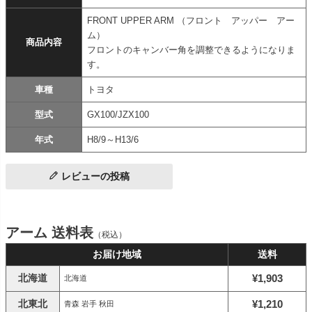
FRONT UPPER ARM （フロント アッパー アー
ム）
商品内容
フロントのキャンバー角を調整できるようになりま
す。
車種
トヨタ
型式
GX100/JZX100
年式
H8/9～H13/6
レビューの投稿
アーム 送料表
（税込）
お届け地域
送料
北海道
¥1,903
北海道
北東北
¥1,210
青森 岩手 秋田