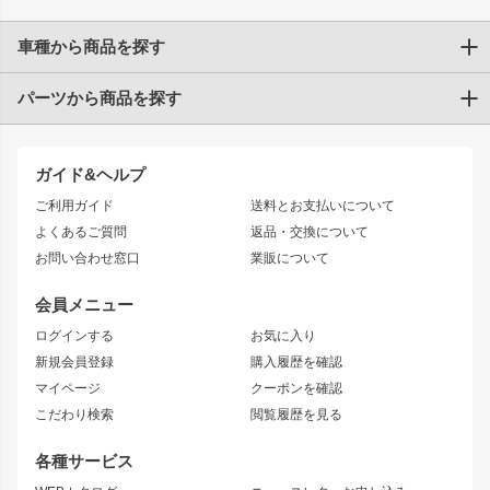
車種から商品を探す
パーツから商品を探す
トヨタ
TOYOTA86
200系ハイエース
ドリフトパーツ
JZX100 CHASER
クラウン
ガイド&ヘルプ
JZX90 CHASER
エアロシリーズ
クラウンマジェスタ
ご利用ガイド
送料とお支払いについて
JZX110 MARK II
ドリフトライン
アリスト
レーシングライン
よくあるご質問
返品・交換について
JZX100 MARK II
風神
ソアラ
アタックライン
お問い合わせ窓口
業販について
JZX90 MARK II
雷神
アルテッツァ
ストリームライン
レビン
龍神
プロボックス
スタイリッシュライン
会員メニュー
トレノ
RAV4
フロントフェンダー
ボンネット
ログインする
お気に入り
マークX
リアフェンダー
カナード
新規会員登録
購入履歴を確認
ブラッシュフェンダー
外装・補修パーツ
ニッサン
マイページ
クーポンを確認
コンバットアイ
アーム(足回り)
S15 シルビア
ワンビア
こだわり検索
閲覧履歴を見る
GTウイング
レンズ
S14 シルビア 前期
フェアレディZ
リアウイング
排気系
各種サービス
S14 シルビア 後期
スカイライン
ルーフウイング