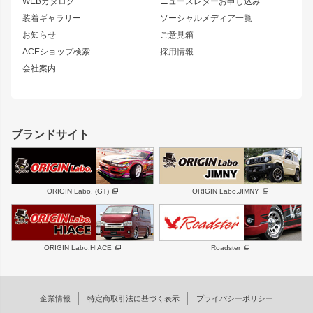
S13 シルビア
ローレル
WEBカタログ
ニュースレターお申し込み
180SX
セフィーロ
装着ギャラリー
ソーシャルメディア一覧
ジムニーパーツ
シルエイティ
キャラバン
お知らせ
ご意見箱
ホイール
ACEショップ検索
採用情報
MUD-S7
まつど家 鉄漢
スズキ
マツダ
会社案内
MUD-SR7
まつど家 鉄心
ジムニー
RX-7
MUD-ZEUS
まつど家 鉄八
レクサス
フロントグリル
バンパー
GS350
ボンネット
IS250・IS350
リアウイング
ブランドサイト
SC
フェンダー
リアゲート
サイドパーツ
メンテナンスパーツ
スバル
三菱
BRZ
デリカ D:5
ORIGIN Labo. (GT)
ORIGIN Labo.JIMNY
ハイエースパーツ
ホイール
軽自動車
汎用
DAYTONA-RS
DAYTONA-RS NEO
ORIGIN Labo.HIACE
Roadster
エアロシリーズ
LUX MODEL SP
GROUND MODEL
LUX MODEL
PHANTOM LIP
企業情報
特定商取引法に基づく表示
プライバシーポリシー
RUGGER MODEL
DTM:exclusive