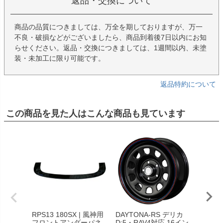
返品・交換について
商品の品質につきましては、万全を期しておりますが、万一
不良・破損などがございましたら、商品到着後7日以内にお知
らせください。返品・交換につきましては、1週間以内、未塗
装・未加工に限り可能です。
返品特約について
この商品を見た人はこんな商品も見ています
RPS13 180SX | 風神用
DAYTONA-RS デリカ
コンバ
フロントアンダーパネ
D:5・RAV4対応 16イン
ジェク