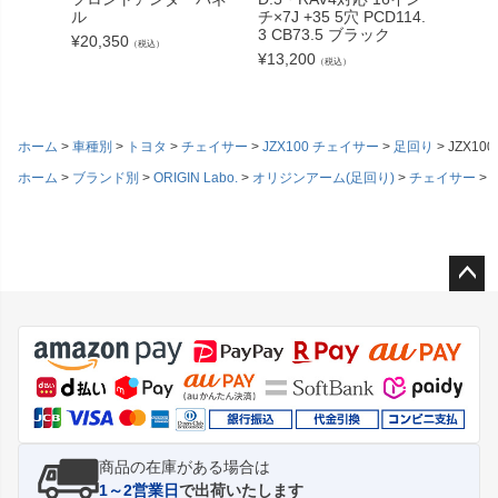
ル
チ×7J +35 5穴 PCD114.
3）バル
3 CB73.5 ブラック
ジション
¥
20,350
（税込）
側セッ
¥
13,200
（税込）
¥
5,500
ホーム
車種別
トヨタ
チェイサー
JZX100 チェイサー
足回り
JZX1
ホーム
ブランド別
ORIGIN Labo.
オリジンアーム(足回り)
チェイサー
J
ペー
ジト
ップ
へ
商品の在庫がある場合は
1～2営業日
で出荷いたします