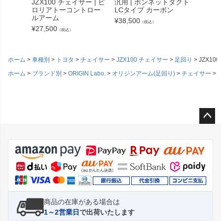
JZX100 チェイサー | ピ
汎用 | ボンネットダクト
汎用 |
ロリアトーコントロー
LCタイプ カーボン
LCタイ
ルアーム
¥
38,500
¥
21,56
（税込）
¥
27,500
（税込）
ホーム
車種別
トヨタ
チェイサー
JZX100 チェイサー
足回り
JZX1
ホーム
ブランド別
ORIGIN Labo.
オリジンアーム(足回り)
チェイサー
J
ペー
ジト
ップ
へ
商品の在庫がある場合は
1～2営業日
で出荷いたします