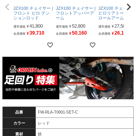
JZX100 チェイサー |
JZX100 チェイサー |
JZX100 チェイサー 
フロント ピロ テン
フロントアッパーア
ピロリアトーコン
ションロッド
ーム
ロールアーム
41,800
52,800
27,500
¥
¥
¥
通常価格
通常価格
通常価格
39,710
50,160
26,125
¥
¥
¥
会員価格
会員価格
会員価格
品番
FW-RLA-T0001-SET-C
カラー
レッド
素材
鉄