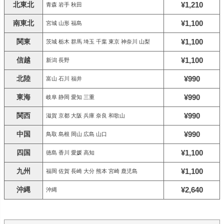
北東北
¥1,210
青森 岩手 秋田
南東北
¥1,100
宮城 山形 福島
関東
¥1,100
茨城 栃木 群馬 埼玉 千葉 東京 神奈川 山梨
信越
¥1,100
新潟 長野
北陸
¥990
富山 石川 福井
東海
¥990
岐阜 静岡 愛知 三重
関西
¥990
滋賀 京都 大阪 兵庫 奈良 和歌山
中国
¥990
鳥取 島根 岡山 広島 山口
四国
¥1,100
徳島 香川 愛媛 高知
九州
¥1,100
福岡 佐賀 長崎 大分 熊本 宮崎 鹿児島
沖縄
¥2,640
沖縄