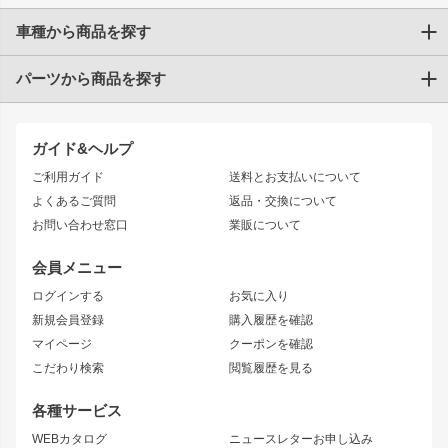
車種から商品を探す
パーツから商品を探す
トヨタ
TOYOTA86
200系ハイエース
ドリフトパーツ
JZX100 CHASER
クラウン
ガイド&ヘルプ
JZX90 CHASER
エアロシリーズ
クラウンマジェスタ
ご利用ガイド
送料とお支払いについて
JZX110 MARK II
ドリフトライン
アリスト
レーシングライン
よくあるご質問
返品・交換について
JZX100 MARK II
風神
ソアラ
アタックライン
お問い合わせ窓口
業販について
JZX90 MARK II
雷神
アルテッツァ
ストリームライン
レビン
龍神
プロボックス
スタイリッシュライン
会員メニュー
トレノ
RAV4
フロントフェンダー
ボンネット
ログインする
お気に入り
マークX
リアフェンダー
カナード
新規会員登録
購入履歴を確認
ブラッシュフェンダー
外装・補修パーツ
ニッサン
マイページ
クーポンを確認
コンバットアイ
アーム(足回り)
S15 シルビア
ワンビア
こだわり検索
閲覧履歴を見る
GTウイング
レンズ
S14 シルビア 前期
フェアレディZ
リアウイング
排気系
各種サービス
S14 シルビア 後期
スカイライン
ルーフウイング
S13 シルビア
ローレル
WEBカタログ
ニュースレターお申し込み