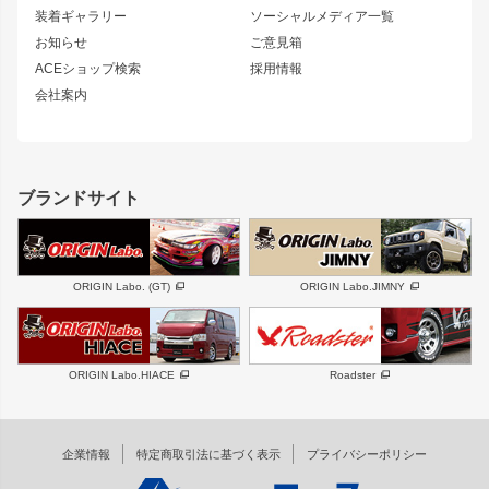
180SX
セフィーロ
装着ギャラリー
ソーシャルメディア一覧
ジムニーパーツ
シルエイティ
キャラバン
お知らせ
ご意見箱
ホイール
ACEショップ検索
採用情報
MUD-S7
まつど家 鉄漢
スズキ
マツダ
会社案内
MUD-SR7
まつど家 鉄心
ジムニー
RX-7
MUD-ZEUS
まつど家 鉄八
レクサス
フロントグリル
バンパー
GS350
ボンネット
IS250・IS350
リアウイング
ブランドサイト
SC
フェンダー
リアゲート
サイドパーツ
メンテナンスパーツ
スバル
三菱
BRZ
デリカ D:5
ORIGIN Labo. (GT)
ORIGIN Labo.JIMNY
ハイエースパーツ
ホイール
軽自動車
汎用
DAYTONA-RS
DAYTONA-RS NEO
ORIGIN Labo.HIACE
Roadster
エアロシリーズ
LUX MODEL SP
GROUND MODEL
LUX MODEL
PHANTOM LIP
企業情報
特定商取引法に基づく表示
プライバシーポリシー
RUGGER MODEL
DTM:exclusive