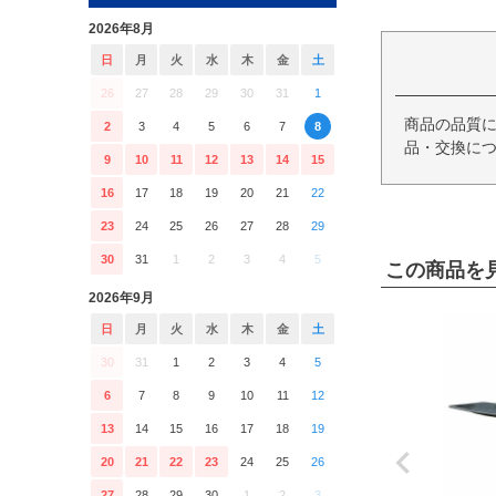
2026年8月
日
月
火
水
木
金
土
26
27
28
29
30
31
1
商品の品質
2
3
4
5
6
7
8
品・交換につ
9
10
11
12
13
14
15
16
17
18
19
20
21
22
23
24
25
26
27
28
29
30
31
1
2
3
4
5
この商品を
2026年9月
日
月
火
水
木
金
土
30
31
1
2
3
4
5
6
7
8
9
10
11
12
13
14
15
16
17
18
19
20
21
22
23
24
25
26
27
28
29
30
1
2
3