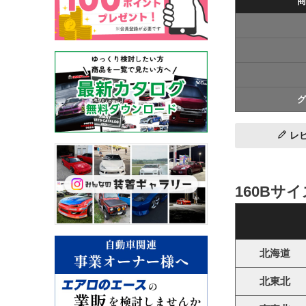
商
グ
レ
160Bサ
北海道
北東北