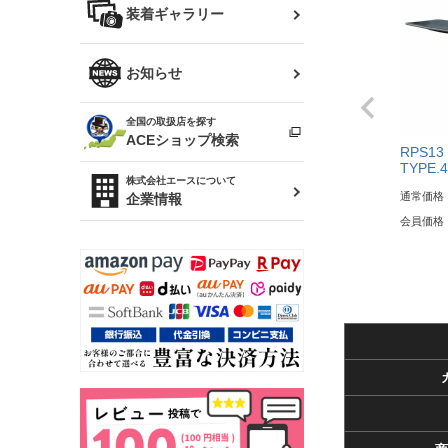
バッグ
装着ギャラリー
Z32 フェアレディZ
アリスト
R34 スカイライン
ソアラ
ファッション小物
お知らせ
アルテッツァ
スカイライン
全国の取扱店を探す
（ER34/R33/ECR33/R32）
雑貨・ステーショナリー
プロボックス
ACEショップ検索
RPS13
TYPE
RAV4
キャラバン
株式会社エースについて
ベビー用品
通常価格
企業情報
会員価格
ローレル
のぼり
セフィーロ