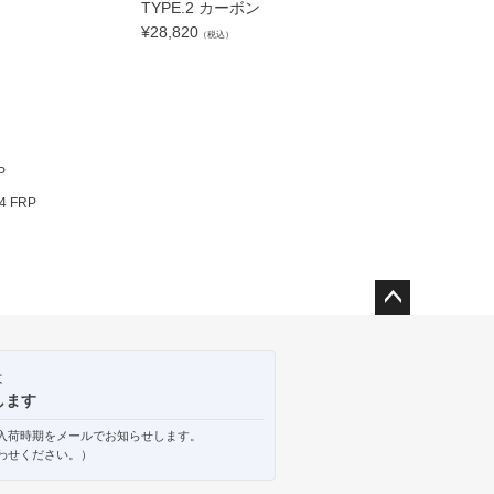
TYPE.2 カーボン
¥
28,820
）
（税込）
RPS13 180SX 
グ TYPE.2
¥
20,350
（税込）
P
4 FRP
ペー
ジト
ップ
は
へ
します
入荷時期をメールでお知らせします。
わせください。）