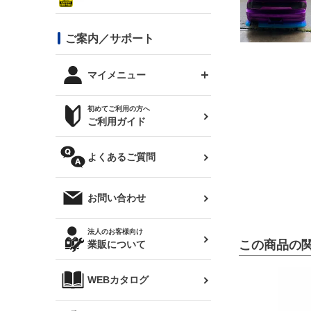
シルビア S13
スタイリッシュライン
ボンネット
JZX100 チェイサー
マツダ
ジムニー
ジムニー専用
バンパー
コンバットアイ用ライト
ステッカー
ご案内／サポート
まつど家 鉄八
DTM:exclusive
シルビア S14 前期
スバル
JZX90 チェイサー
RX-7
カナード
BRZ
レクサス
リアウイング
オプションタイヤ
トップス(半袖)
マイメニュー
JZX100 マークⅡ
シルビア S14 後期
三菱
外装・補修パーツ
ログインする
サマータイヤ
初めてご利用の方へ
リアゲート
ホイールナット
トップス(長袖)
JZX110 マークⅡ
デリカ D:5
軽自動車
ジムニー用タイヤ
ご利用ガイド
シルビア S15
新規会員登録
オリジンアーム(足回り)
JZX90 マークⅡ
汎用
サマータイヤ
メンテナンスパーツ
パーカー
よくあるご質問
お気に入りリスト
ハイエース・バン用タイ
180SX
ヤ
ハイエース
レンズ
注文履歴
オーバーオール(つなぎ)
お問い合わせ
シルエイティ
レビン
クーポンを見る
マフラー
トレノ
閲覧履歴
法人のお客様向け
タオル
この商品の
業販について
ワンビア
マークX
ニュースレターお申し込み
帽子
WEBカタログ
クラウン
Z33 フェアレディZ
クラウンマジェスタ