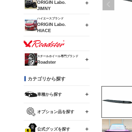
エアロシリーズ
ORIGIN Labo.
JIMNY
ドリフトライン
フロントフェンダー
ハイエースブランド
アルミホイール
ORIGIN Labo.
MUD-ZEUS
HIACE
風神(180SX)
リアフェンダー
アルミホイール
MUD-SR7
エアロシリーズ
雷神(S15)
ブラッシュフェンダー
アルミホイール
スチールホイール専門ブランド
MUD-S7
Roadster
LUX MODEL SP
オーバーフェンダー
龍神(チェイサー)
コンバットアイ
フロントグリル
DAYTONA-RS
カテゴリから探す
LUX MODEL
リアウイング
レーシングライン
GTウイング
ハイエース専用
ボンネット
車種から探す
DAYTONA-RS NEO
RUGGER MODEL
スムージングバンパー
アタックライン
リアウイング
トヨタ
ジムニー専用
フェンダー
オプション品を探す
まつど家 鉄漢
GROUND MODEL
ワイパーガード
ニッサン
ストリームライン
ルーフウイング
TOYOTA 86
ジムニー専用
サイドパーツ
GTウイング用ラダー
公式グッズを探す
スズキ
まつど家 鉄心
PHANTOM LIP
内装パーツ