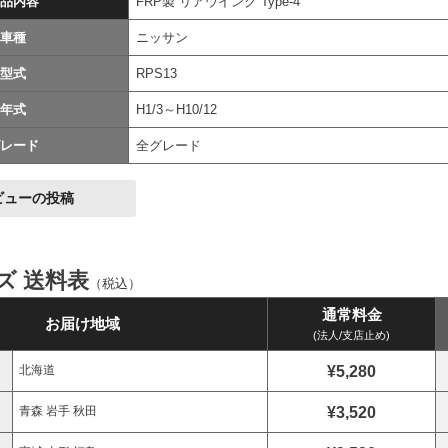
品内容
FRP製 リアウイング Type-4
車種
ニッサン
型式
RPS13
年式
H1/3～H10/12
レード
全グレード
ビューの投稿
イズ 送料表
（税込）
通常料金
お届け地域
(法人/支店止め)
¥5,280
北海道
¥3,520
青森 岩手 秋田