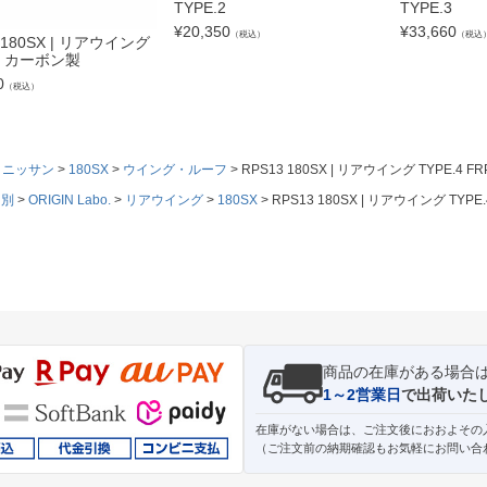
TYPE.2
TYPE.3
¥
20,350
¥
33,660
（税込）
（税込
 180SX | リアウイング
.4 カーボン製
0
（税込）
ニッサン
180SX
ウイング・ルーフ
RPS13 180SX | リアウイング TYPE.4 FR
ド別
ORIGIN Labo.
リアウイング
180SX
RPS13 180SX | リアウイング TYPE.
商品の在庫がある場合
1～2営業日
で出荷いた
在庫がない場合は、ご注文後におおよその
（ご注文前の納期確認もお気軽にお問い合