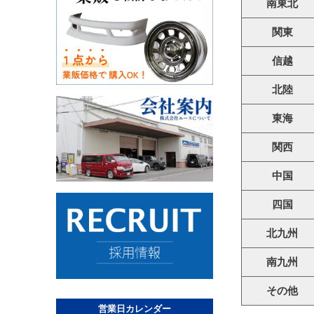
南東北
関東
信越
北陸
東海
関西
中国
四国
北九州
南九州
その他
営業日カレンダー