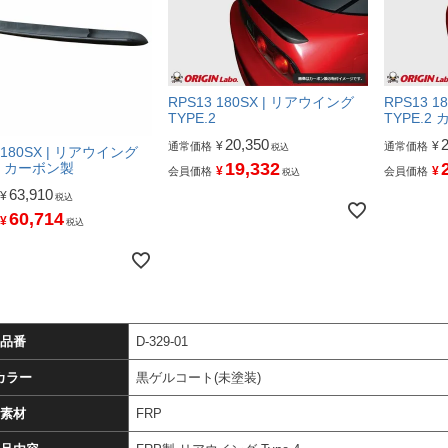
RPS13 180SX | リアウイング
RPS13 
TYPE.2
TYPE.2
20,350
¥
¥
通常価格
通常価格
税込
 180SX | リアウイング
19,332
.4 カーボン製
¥
¥
会員価格
会員価格
税込
63,910
¥
税込
60,714
¥
税込
品番
D-329-01
カラー
黒ゲルコート(未塗装)
素材
FRP