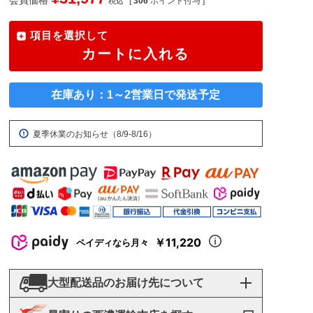
[
306
ポイント付与 ]
税込
項目を選択して
カートに入れる
在庫あり：1～2営業日で発送予定
夏季休業のお知らせ（8/9-8/16）
￥11,220
ペイディなら月々
大型配送品のお届け先について