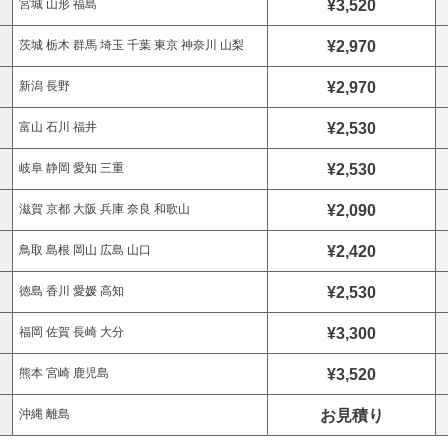
¥3,520
宮城 山形 福島
¥2,970
茨城 栃木 群馬 埼玉 千葉 東京 神奈川 山梨
¥2,970
新潟 長野
¥2,530
富山 石川 福井
¥2,530
岐阜 静岡 愛知 三重
¥2,090
滋賀 京都 大阪 兵庫 奈良 和歌山
¥2,420
鳥取 島根 岡山 広島 山口
¥2,530
徳島 香川 愛媛 高知
¥3,300
福岡 佐賀 長崎 大分
¥3,520
熊本 宮崎 鹿児島
お見積り
沖縄 離島