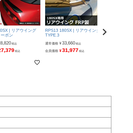
180SX | リアウイング
RPS13 180SX | リアウイング
RPS13 18
 カーボン
TYPE.3
TYPE.3 カ
28,820
33,660
49,
¥
¥
通常価格
通常価格
税込
税込
27,379
31,977
46
¥
¥
会員価格
会員価格
税込
税込