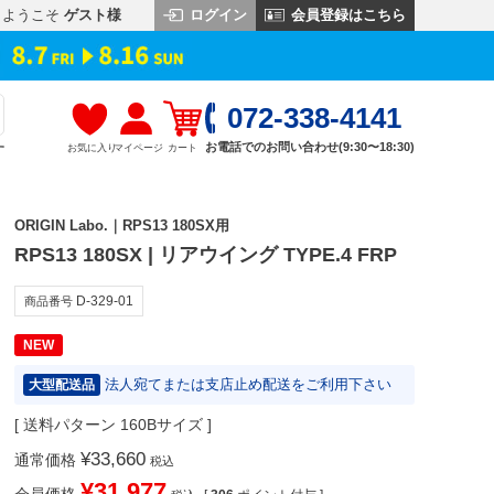
ログイン
会員登録はこちら
ようこそ
ゲスト様
072-338-4141
お電話でのお問い合わせ(9:30〜18:30)
お気に入り
マイページ
カート
す
ORIGIN Labo.｜RPS13 180SX用
RPS13 180SX | リアウイング TYPE.4 FRP
D-329-01
商品番号
NEW
法人宛てまたは支店止め配送をご利用下さい
大型配送品
送料パターン
160Bサイズ
¥
33,660
通常価格
税込
¥
31,977
会員価格