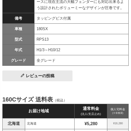
ースに現在主流の大幅フェンダーにも対応出来るよ
う設計されたボリューミーなデザインが圧巻です。
備考
タッピングビス付属
車種
180SX
型式
RPS13
年式
H1/3～H10/12
グレード
全グレード
レビューの投稿
160Cサイズ 送料表
（税込）
通常料金
個人宅料金
お届け地域
(※非推奨)
(法人/支店止め)
北海道
¥5,280
北海道
¥16,280