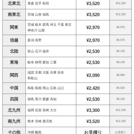
北東北
¥3,520
青森 岩手 秋田
¥12,320
南東北
¥3,520
宮城 山形 福島
¥12,320
茨城 栃木 群馬 埼玉 千葉 東京
関東
¥2,970
¥9,570
神奈川 山梨
信越
¥2,970
新潟 長野
¥9,570
北陸
¥2,530
富山 石川 福井
¥9,130
東海
¥2,530
岐阜 静岡 愛知 三重
¥9,130
滋賀 京都 大阪 兵庫 奈良
関西
¥2,090
¥8,690
和歌山
中国
¥2,420
鳥取 島根 岡山 広島 山口
¥9,020
四国
¥2,530
徳島 香川 愛媛 高知
¥9,130
北九州
¥3,300
福岡 佐賀 長崎 大分
¥12,100
南九州
¥3,520
熊本 宮崎 鹿児島
¥12,320
その他
お見積り
沖縄 離島
お見積り