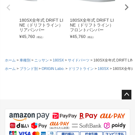
180SX全年式 DRIFT LI
180SX全年式 DRIFT LI
RPS13 
NE（ドリフトライン）
NE（ドリフトライン）
K LI
リアバンパー
フロントバンパー
ン） 
¥
45,760
¥
45,760
¥
55,44
（税込）
（税込）
ホーム
車種別
ニッサン
180SX
サイドパーツ
180SX全年式 DRIFT
ホーム
ブランド別
ORIGIN Labo.
ドリフトライン
180SX
180SX全年
ペー
ジト
ップ
へ