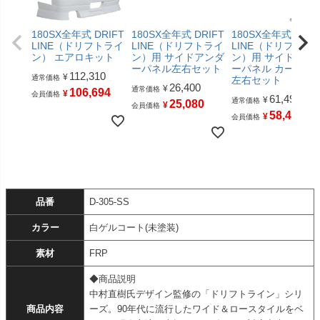
180SX全年式 DRIFT
180SX全年式 DRIFT
180SX全年式 DRIF
LINE（ドリフトライ
LINE（ドリフトライ
LINE（ドリフトラ
ン） エアロキット
ン）用 サイドアンダ
ン）用 サイドアン
ーパネル左右セット
ーパネル カーボン
112,310
¥
通常価格
左右セット
26,400
¥
通常価格
106,694
¥
会員価格
61,490
¥
通常価格
25,080
¥
会員価格
58,415
¥
会員価格
品番
D-305-SS
カラー
白ゲルコート(未塗装)
素材
FRP
◆商品説明
中村直樹氏デザイン監修の「ドリフトライン」シリ
商品内容
ーズ。90年代に流行したワイド＆ロースタイルをベ