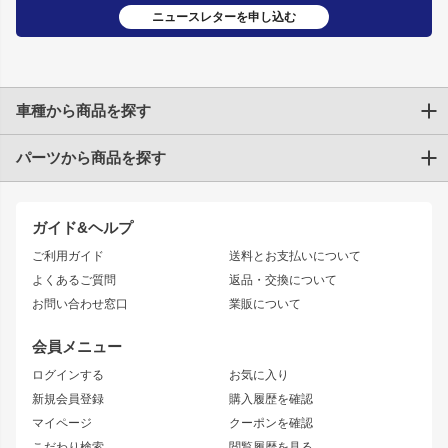
ニュースレターを申し込む
車種から商品を探す
パーツから商品を探す
トヨタ
TOYOTA86
200系ハイエース
ドリフトパーツ
JZX100 CHASER
クラウン
ガイド&ヘルプ
JZX90 CHASER
エアロシリーズ
クラウンマジェスタ
ご利用ガイド
送料とお支払いについて
JZX110 MARK II
ドリフトライン
アリスト
レーシングライン
よくあるご質問
返品・交換について
JZX100 MARK II
風神
ソアラ
アタックライン
お問い合わせ窓口
業販について
JZX90 MARK II
雷神
アルテッツァ
ストリームライン
レビン
龍神
プロボックス
スタイリッシュライン
会員メニュー
トレノ
RAV4
フロントフェンダー
ボンネット
ログインする
お気に入り
マークX
リアフェンダー
カナード
新規会員登録
購入履歴を確認
ブラッシュフェンダー
外装・補修パーツ
ニッサン
マイページ
クーポンを確認
コンバットアイ
アーム(足回り)
S15 シルビア
ワンビア
こだわり検索
閲覧履歴を見る