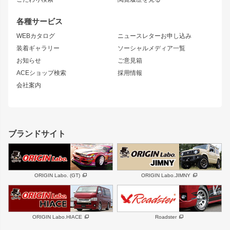
GTウイング
レンズ
S14 シルビア 前期
フェアレディZ
リアウイング
排気系
各種サービス
S14 シルビア 後期
スカイライン
ルーフウイング
S13 シルビア
ローレル
WEBカタログ
ニュースレターお申し込み
180SX
セフィーロ
装着ギャラリー
ソーシャルメディア一覧
ジムニーパーツ
シルエイティ
キャラバン
お知らせ
ご意見箱
ホイール
ACEショップ検索
採用情報
MUD-S7
まつど家 鉄漢
スズキ
マツダ
会社案内
MUD-SR7
まつど家 鉄心
ジムニー
RX-7
MUD-ZEUS
まつど家 鉄八
レクサス
フロントグリル
バンパー
GS350
ボンネット
IS250・IS350
リアウイング
ブランドサイト
SC
フェンダー
リアゲート
サイドパーツ
メンテナンスパーツ
スバル
三菱
BRZ
デリカ D:5
ORIGIN Labo. (GT)
ORIGIN Labo.JIMNY
ハイエースパーツ
ホイール
軽自動車
汎用
DAYTONA-RS
DAYTONA-RS NEO
ORIGIN Labo.HIACE
Roadster
エアロシリーズ