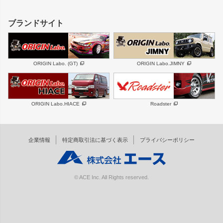
レクサス
フロントグリル
バンパー
GS350
ボンネット
IS250・IS350
リアウイング
ブランドサイト
SC
フェンダー
リアゲート
サイドパーツ
メンテナンスパーツ
スバル
三菱
BRZ
デリカ D:5
ORIGIN Labo. (GT)
ORIGIN Labo.JIMNY
ハイエースパーツ
ホイール
軽自動車
汎用
DAYTONA-RS
DAYTONA-RS NEO
ORIGIN Labo.HIACE
Roadster
エアロシリーズ
LUX MODEL SP
GROUND MODEL
LUX MODEL
PHANTOM LIP
企業情報
特定商取引法に基づく表示
プライバシーポリシー
RUGGER MODEL
DTM:exclusive
オーバーフェンダー
ワイパーガード
リアウイング
内装パーツ
© ACE Inc. All Rights reserved.
スムージングバンパー
オプションパーツ
GTウイング用ラダー
オプションタイヤ