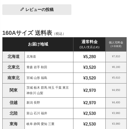
レビューの投稿
160Aサイズ 送料表
（税込）
通常料金
個人宅料金
お届け地域
(※非推奨)
(法人/支店止め)
北海道
¥5,280
北海道
¥7,810
北東北
¥3,520
青森 岩手 秋田
¥6,160
南東北
¥3,520
宮城 山形 福島
¥5,610
茨城 栃木 群馬 埼玉 千葉 東京
関東
¥2,970
¥4,950
神奈川 山梨
信越
¥2,970
新潟 長野
¥4,400
北陸
¥2,530
富山 石川 福井
¥3,960
東海
¥2,530
岐阜 静岡 愛知 三重
¥3,960