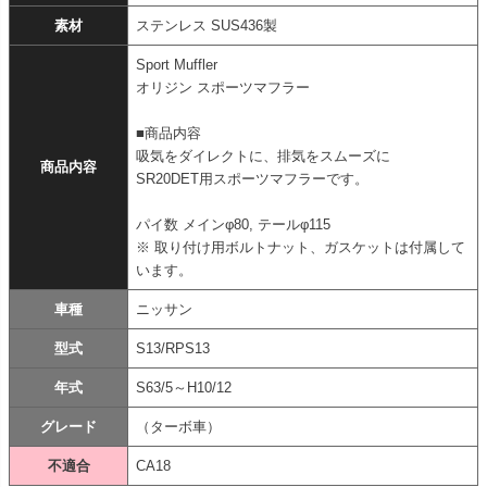
素材
ステンレス SUS436製
Sport Muffler
オリジン スポーツマフラー
■商品内容
吸気をダイレクトに、排気をスムーズに
商品内容
SR20DET用スポーツマフラーです。
パイ数 メインφ80, テールφ115
※ 取り付け用ボルトナット、ガスケットは付属して
います。
車種
ニッサン
型式
S13/RPS13
年式
S63/5～H10/12
グレード
（ターボ車）
不適合
CA18