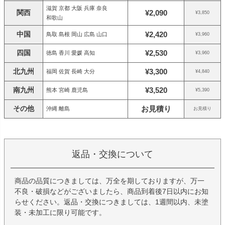
滋賀 京都 大阪 兵庫 奈良
関西
¥2,090
¥3,850
和歌山
中国
¥2,420
鳥取 島根 岡山 広島 山口
¥3,960
四国
¥2,530
徳島 香川 愛媛 高知
¥3,960
北九州
¥3,300
福岡 佐賀 長崎 大分
¥4,840
南九州
¥3,520
熊本 宮崎 鹿児島
¥5,390
その他
お見積り
沖縄 離島
お見積り
返品・交換について
商品の品質につきましては、万全を期しておりますが、万一
不良・破損などがございましたら、商品到着後7日以内にお知
らせください。返品・交換につきましては、1週間以内、未塗
装・未加工に限り可能です。