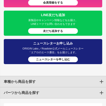
会員登録をする
LINE友だち追加
新製品やキャンペーン情報などをお届け。
LINEトークでお問い合わせもできます
友だち追加する
ニュースレターお申し込み
ORIGIN Labo.／Roadster公式メールニュースレター
「エアロのエース通信」をお届けします。
ニュースレターを申し込む
車種から商品を探す
パーツから商品を探す
トヨタ
TOYOTA86
200系ハイエース
ドリフトパーツ
JZX100 CHASER
クラウン