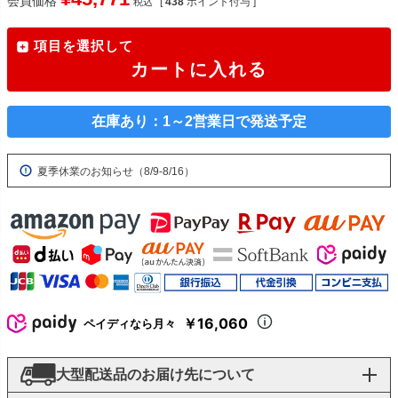
会員価格
[
438
ポイント付与 ]
税込
項目を選択して
カートに入れる
在庫あり：1～2営業日で発送予定
夏季休業のお知らせ（8/9-8/16）
￥16,060
ペイディなら月々
大型配送品のお届け先について