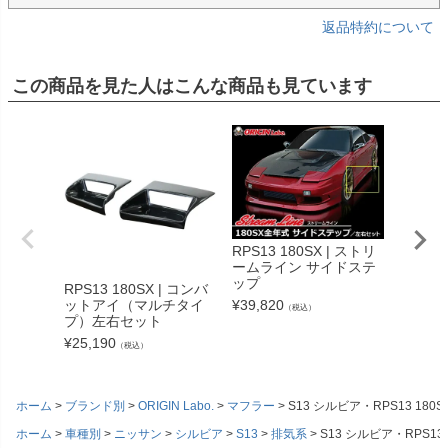
返品特約について
この商品を見た人はこんな商品も見ています
RPS13 180SX | ストリ
RPS13
ームライン サイドステ
カバー
ップ
RPS13 180SX | コンバ
¥
38,50
ットアイ（マルチタイ
¥
39,820
（税込）
プ）左右セット
¥
25,190
（税込）
ホーム
ブランド別
ORIGIN Labo.
マフラー
S13 シルビア・RPS13 180
ホーム
車種別
ニッサン
シルビア
S13
排気系
S13 シルビア・RPS13