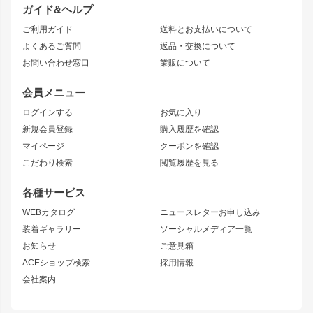
ガイド&ヘルプ
JZX90 CHASER
エアロシリーズ
クラウンマジェスタ
ご利用ガイド
送料とお支払いについて
JZX110 MARK II
ドリフトライン
アリスト
レーシングライン
よくあるご質問
返品・交換について
JZX100 MARK II
風神
ソアラ
アタックライン
お問い合わせ窓口
業販について
JZX90 MARK II
雷神
アルテッツァ
ストリームライン
レビン
龍神
プロボックス
スタイリッシュライン
会員メニュー
トレノ
RAV4
フロントフェンダー
ボンネット
ログインする
お気に入り
マークX
リアフェンダー
カナード
新規会員登録
購入履歴を確認
ブラッシュフェンダー
外装・補修パーツ
ニッサン
マイページ
クーポンを確認
コンバットアイ
アーム(足回り)
S15 シルビア
ワンビア
こだわり検索
閲覧履歴を見る
GTウイング
レンズ
S14 シルビア 前期
フェアレディZ
リアウイング
排気系
各種サービス
S14 シルビア 後期
スカイライン
ルーフウイング
S13 シルビア
ローレル
WEBカタログ
ニュースレターお申し込み
180SX
セフィーロ
装着ギャラリー
ソーシャルメディア一覧
ジムニーパーツ
シルエイティ
キャラバン
お知らせ
ご意見箱
ホイール
ACEショップ検索
採用情報
MUD-S7
まつど家 鉄漢
スズキ
マツダ
会社案内
MUD-SR7
まつど家 鉄心
ジムニー
RX-7
MUD-ZEUS
まつど家 鉄八