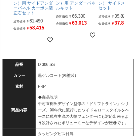
ン）用 サイドアンダ
ン）用 アンダーパネ
ン） サイドステッ
ーパネル カーボン製
ルキット
セット
左右セット
66,330
39,820
¥
¥
通常価格
通常価格
61,490
¥
通常価格
63,013
37,829
¥
¥
会員価格
会員価格
58,415
¥
会員価格
品番
D-306-SS
カラー
黒ゲルコート(未塗装)
素材
FRP
◆商品説明
中村直樹氏デザイン監修の「ドリフトライン」シリ
商品内容
ーズ。90年代に流行したワイド＆ロースタイルをベ
ースに現在主流の大幅フェンダーにも対応出来るよ
う設計されたボリューミーなデザインが圧巻です。
タッピングビス付属