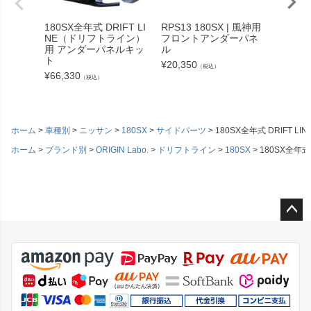
180SX全年式 DRIFT LI
RPS13 180SX | 風神用
RPS13
NE（ドリフトライン）
フロントアンダーパネ
ット TY
用 アンダーパネルキッ
ル
¥
90,53
ト
¥
20,350
（税込）
¥
66,330
（税込）
ホーム
車種別
ニッサン
180SX
サイドパーツ
180SX全年式 DRIF
ホーム
ブランド別
ORIGIN Labo.
ドリフトライン
180SX
180SX全年
ペー
ジト
ップ
へ