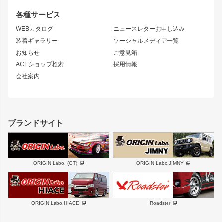
S14 シルビア 前期
フェアレディZ
リアウイング
排気系
各種サービス
S14 シルビア 後期
スカイライン
ルーフウイング
S13 シルビア
ローレル
WEBカタログ
ニュースレターお申し込み
180SX
セフィーロ
装着ギャラリー
ソーシャルメディア一覧
ジムニーパーツ
シルエイティ
キャラバン
お知らせ
ご意見箱
ホイール
ACEショップ検索
採用情報
MUD-S7
まつど家 鉄漢
スズキ
マツダ
会社案内
MUD-SR7
まつど家 鉄心
ジムニー
RX-7
MUD-ZEUS
まつど家 鉄八
レクサス
フロントグリル
バンパー
GS350
ボンネット
IS250・IS350
リアウイング
ブランドサイト
SC
フェンダー
リアゲート
サイドパーツ
メンテナンスパーツ
スバル
三菱
BRZ
デリカ D:5
ORIGIN Labo. (GT)
ORIGIN Labo.JIMNY
ハイエースパーツ
ホイール
軽自動車
汎用
DAYTONA-RS
DAYTONA-RS NEO
ORIGIN Labo.HIACE
Roadster
エアロシリーズ
LUX MODEL SP
GROUND MODEL