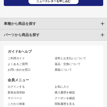
ニュースレターを申し込む
車種から商品を探す
パーツから商品を探す
トヨタ
TOYOTA86
200系ハイエース
ドリフトパーツ
JZX100 CHASER
クラウン
ガイド&ヘルプ
JZX90 CHASER
エアロシリーズ
クラウンマジェスタ
ご利用ガイド
送料とお支払いについて
JZX110 MARK II
ドリフトライン
アリスト
レーシングライン
よくあるご質問
返品・交換について
JZX100 MARK II
風神
ソアラ
アタックライン
お問い合わせ窓口
業販について
JZX90 MARK II
雷神
アルテッツァ
ストリームライン
レビン
龍神
プロボックス
スタイリッシュライン
会員メニュー
トレノ
RAV4
フロントフェンダー
ボンネット
ログインする
お気に入り
マークX
リアフェンダー
カナード
新規会員登録
購入履歴を確認
ブラッシュフェンダー
外装・補修パーツ
ニッサン
マイページ
クーポンを確認
コンバットアイ
アーム(足回り)
S15 シルビア
ワンビア
こだわり検索
閲覧履歴を見る
GTウイング
レンズ