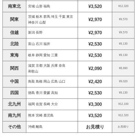
南東北
¥3,520
宮城 山形 福島
¥12,320
茨城 栃木 群馬 埼玉 千葉 東京
関東
¥2,970
¥9,570
神奈川 山梨
信越
¥2,970
新潟 長野
¥9,570
北陸
¥2,530
富山 石川 福井
¥9,130
東海
¥2,530
岐阜 静岡 愛知 三重
¥9,130
滋賀 京都 大阪 兵庫 奈良
関西
¥2,090
¥8,690
和歌山
中国
¥2,420
鳥取 島根 岡山 広島 山口
¥9,020
四国
¥2,530
徳島 香川 愛媛 高知
¥9,130
北九州
¥3,300
福岡 佐賀 長崎 大分
¥12,100
南九州
¥3,520
熊本 宮崎 鹿児島
¥12,320
その他
お見積り
沖縄 離島
お見積り