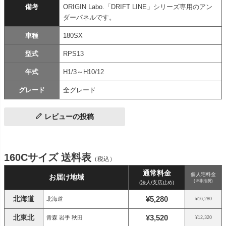
備考
ORIGIN Labo.「DRIFT LINE」シリーズ専用のアン
ダーパネルです。
車種
180SX
型式
RPS13
年式
H1/3～H10/12
グレード
全グレード
レビューの投稿
160Cサイズ 送料表
（税込）
通常料金
個人宅料金
お届け地域
(※非推奨)
(法人/支店止め)
北海道
¥5,280
北海道
¥16,280
北東北
¥3,520
青森 岩手 秋田
¥12,320