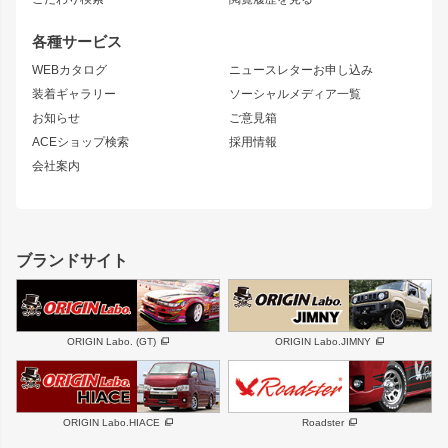
GTウイング
レンズ
S14 シルビア 前期
フェアレディZ
リアウイング
排気系
各種サービス
S14 シルビア 後期
スカイライン
ルーフウイング
S13 シルビア
ローレル
WEBカタログ
ニュースレターお申し込み
180SX
セフィーロ
装着ギャラリー
ソーシャルメディア一覧
ジムニーパーツ
シルエイティ
キャラバン
お知らせ
ご意見箱
ホイール
ACEショップ検索
採用情報
MUD-S7
まつど家 鉄漢
スズキ
マツダ
会社案内
MUD-SR7
まつど家 鉄心
ジムニー
RX-7
MUD-ZEUS
まつど家 鉄八
レクサス
フロントグリル
バンパー
GS350
ボンネット
IS250・IS350
リアウイング
ブランドサイト
SC
フェンダー
リアゲート
サイドパーツ
メンテナンスパーツ
スバル
三菱
BRZ
デリカ D:5
ORIGIN Labo. (GT)
ORIGIN Labo.JIMNY
ハイエースパーツ
ホイール
軽自動車
汎用
DAYTONA-RS
DAYTONA-RS NEO
ORIGIN Labo.HIACE
Roadster
エアロシリーズ