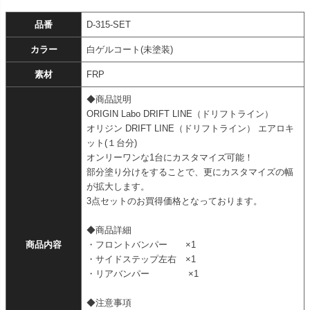
品番
D-315-SET
カラー
白ゲルコート(未塗装)
素材
FRP
◆商品説明
ORIGIN Labo DRIFT LINE（ドリフトライン）
オリジン DRIFT LINE（ドリフトライン） エアロキ
ット(１台分)
オンリーワンな1台にカスタマイズ可能！
部分塗り分けをすることで、更にカスタマイズの幅
が拡大します。
3点セットのお買得価格となっております。
◆商品詳細
商品内容
・フロントバンパー ×1
・サイドステップ左右 ×1
・リアバンパー ×1
◆注意事項