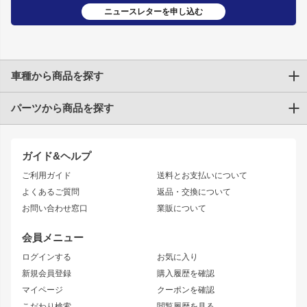
ニュースレターを申し込む
車種から商品を探す
パーツから商品を探す
トヨタ
TOYOTA86
200系ハイエース
ドリフトパーツ
JZX100 CHASER
クラウン
ガイド&ヘルプ
JZX90 CHASER
エアロシリーズ
クラウンマジェスタ
ご利用ガイド
送料とお支払いについて
JZX110 MARK II
ドリフトライン
アリスト
レーシングライン
よくあるご質問
返品・交換について
JZX100 MARK II
風神
ソアラ
アタックライン
お問い合わせ窓口
業販について
JZX90 MARK II
雷神
アルテッツァ
ストリームライン
レビン
龍神
プロボックス
スタイリッシュライン
会員メニュー
トレノ
RAV4
フロントフェンダー
ボンネット
ログインする
お気に入り
マークX
リアフェンダー
カナード
新規会員登録
購入履歴を確認
ブラッシュフェンダー
外装・補修パーツ
ニッサン
マイページ
クーポンを確認
コンバットアイ
アーム(足回り)
S15 シルビア
ワンビア
こだわり検索
閲覧履歴を見る