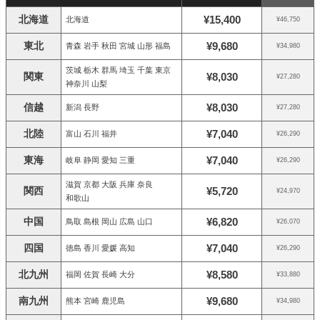
北海道
¥15,400
北海道
¥46,750
東北
¥9,680
青森 岩手 秋田 宮城 山形 福島
¥34,980
茨城 栃木 群馬 埼玉 千葉 東京
関東
¥8,030
¥27,280
神奈川 山梨
信越
¥8,030
新潟 長野
¥27,280
北陸
¥7,040
富山 石川 福井
¥26,290
東海
¥7,040
岐阜 静岡 愛知 三重
¥26,290
滋賀 京都 大阪 兵庫 奈良
関西
¥5,720
¥24,970
和歌山
中国
¥6,820
鳥取 島根 岡山 広島 山口
¥26,070
四国
¥7,040
徳島 香川 愛媛 高知
¥26,290
北九州
¥8,580
福岡 佐賀 長崎 大分
¥33,880
南九州
¥9,680
熊本 宮崎 鹿児島
¥34,980