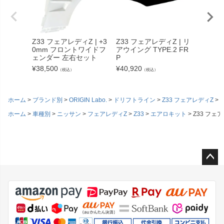
Z33 フェアレディZ | +3
Z33 フェアレディZ | リ
Z33 フ
0mm フロントワイドフ
アウイング TYPE.2 FR
RIFT 
ェンダー 左右セット
P
イン)
¥
38,500
¥
40,920
¥
45,76
（税込）
（税込）
ホーム
ブランド別
ORIGIN Labo.
ドリフトライン
Z33 フェアレディZ
ホーム
車種別
ニッサン
フェアレディZ
Z33
エアロキット
Z33 フェア
ペー
ジト
ップ
へ