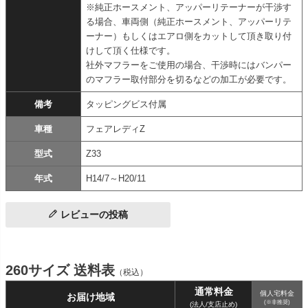
※純正ホースメント、アッパーリテーナーが干渉す
る場合、車両側（純正ホースメント、アッパーリテ
ーナー）もしくはエアロ側をカットして頂き取り付
けして頂く仕様です。
社外マフラーをご使用の場合、干渉時にはバンパー
のマフラー取付部分を切るなどの加工が必要です。
備考
タッピングビス付属
車種
フェアレディZ
型式
Z33
年式
H14/7～H20/11
レビューの投稿
260サイズ 送料表
（税込）
通常料金
個人宅料金
お届け地域
(※非推奨)
(法人/支店止め)