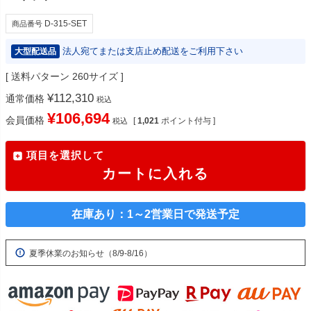
D-315-SET
商品番号
法人宛てまたは支店止め配送をご利用下さい
大型配送品
送料パターン
260サイズ
¥
112,310
通常価格
税込
¥
106,694
会員価格
[
1,021
ポイント付与 ]
税込
項目を選択して
カートに入れる
在庫あり：1～2営業日で発送予定
夏季休業のお知らせ（8/9-8/16）