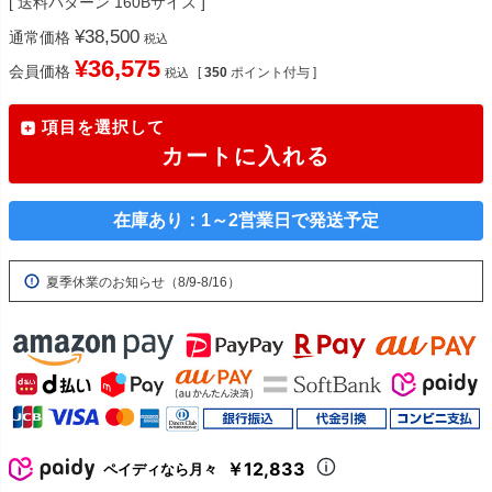
送料パターン
160Bサイズ
¥
38,500
通常価格
税込
¥
36,575
会員価格
[
350
ポイント付与 ]
税込
項目を選択して
カートに入れる
在庫あり：1～2営業日で発送予定
夏季休業のお知らせ（8/9-8/16）
￥12,833
ペイディなら月々