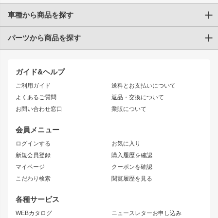
車種から商品を探す
パーツから商品を探す
トヨタ
TOYOTA86
200系ハイエース
ドリフトパーツ
JZX100 CHASER
クラウン
ガイド&ヘルプ
JZX90 CHASER
エアロシリーズ
クラウンマジェスタ
ご利用ガイド
送料とお支払いについて
JZX110 MARK II
ドリフトライン
アリスト
レーシングライン
よくあるご質問
返品・交換について
JZX100 MARK II
風神
ソアラ
アタックライン
お問い合わせ窓口
業販について
JZX90 MARK II
雷神
アルテッツァ
ストリームライン
レビン
龍神
プロボックス
スタイリッシュライン
会員メニュー
トレノ
RAV4
フロントフェンダー
ボンネット
ログインする
お気に入り
マークX
リアフェンダー
カナード
新規会員登録
購入履歴を確認
ブラッシュフェンダー
外装・補修パーツ
ニッサン
マイページ
クーポンを確認
コンバットアイ
アーム(足回り)
S15 シルビア
ワンビア
こだわり検索
閲覧履歴を見る
GTウイング
レンズ
S14 シルビア 前期
フェアレディZ
リアウイング
排気系
各種サービス
S14 シルビア 後期
スカイライン
ルーフウイング
S13 シルビア
ローレル
WEBカタログ
ニュースレターお申し込み