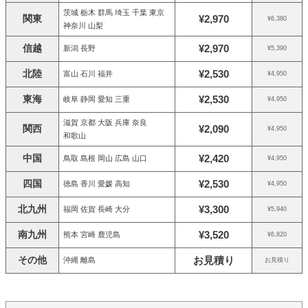
茨城 栃木 群馬 埼玉 千葉 東京
関東
¥2,970
¥6,380
神奈川 山梨
信越
¥2,970
新潟 長野
¥5,390
北陸
¥2,530
富山 石川 福井
¥4,950
東海
¥2,530
岐阜 静岡 愛知 三重
¥4,950
滋賀 京都 大阪 兵庫 奈良
関西
¥2,090
¥4,950
和歌山
中国
¥2,420
鳥取 島根 岡山 広島 山口
¥4,950
四国
¥2,530
徳島 香川 愛媛 高知
¥4,950
北九州
¥3,300
福岡 佐賀 長崎 大分
¥5,940
南九州
¥3,520
熊本 宮崎 鹿児島
¥6,820
その他
お見積り
沖縄 離島
お見積り