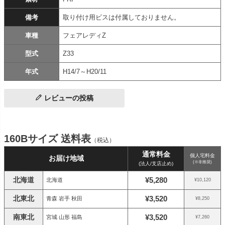
備考
取り付け用ビスは付属しておりません。
車種
フェアレディZ
型式
Z33
年式
H14/7～H20/11
レビューの投稿
160Bサイズ 送料表
（税込）
通常料金
個人宅料金
お届け地域
(※非推奨)
(法人/支店止め)
北海道
¥5,280
北海道
¥10,120
北東北
¥3,520
青森 岩手 秋田
¥8,250
南東北
¥3,520
宮城 山形 福島
¥7,260