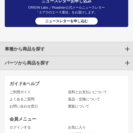
ニュースレターお申し込み
ORIGIN Labo.／Roadster公式メールニュースレター
「エアロのエース通信」をお届けします。
ニュースレターを申し込む
車種から商品を探す
パーツから商品を探す
トヨタ
TOYOTA86
200系ハイエース
ドリフトパーツ
JZX100 CHASER
クラウン
ガイド&ヘルプ
JZX90 CHASER
エアロシリーズ
クラウンマジェスタ
ご利用ガイド
送料とお支払いについて
JZX110 MARK II
ドリフトライン
アリスト
レーシングライン
よくあるご質問
返品・交換について
JZX100 MARK II
風神
ソアラ
アタックライン
お問い合わせ窓口
業販について
JZX90 MARK II
雷神
アルテッツァ
ストリームライン
レビン
龍神
プロボックス
スタイリッシュライン
会員メニュー
トレノ
RAV4
フロントフェンダー
ボンネット
ログインする
お気に入り
マークX
リアフェンダー
カナード