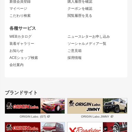
新規会員登録
購入履歴を確認
ブラッシュフェンダー
外装・補修パーツ
ニッサン
マイページ
クーポンを確認
コンバットアイ
アーム(足回り)
S15 シルビア
ワンビア
こだわり検索
閲覧履歴を見る
GTウイング
レンズ
S14 シルビア 前期
フェアレディZ
リアウイング
排気系
各種サービス
S14 シルビア 後期
スカイライン
ルーフウイング
S13 シルビア
ローレル
WEBカタログ
ニュースレターお申し込み
180SX
セフィーロ
装着ギャラリー
ソーシャルメディア一覧
ジムニーパーツ
シルエイティ
キャラバン
お知らせ
ご意見箱
ホイール
ACEショップ検索
採用情報
MUD-S7
まつど家 鉄漢
スズキ
マツダ
会社案内
MUD-SR7
まつど家 鉄心
ジムニー
RX-7
MUD-ZEUS
まつど家 鉄八
レクサス
フロントグリル
バンパー
GS350
ボンネット
IS250・IS350
リアウイング
ブランドサイト
SC
フェンダー
リアゲート
サイドパーツ
メンテナンスパーツ
スバル
三菱
BRZ
デリカ D:5
ORIGIN Labo. (GT)
ORIGIN Labo.JIMNY
ハイエースパーツ
ホイール
軽自動車
汎用