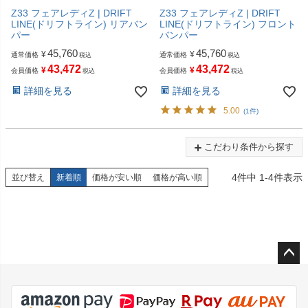
Z33 フェアレディZ | DRIFT
Z33 フェアレディZ | DRIFT
LINE(ドリフトライン) リアバン
LINE(ドリフトライン) フロント
パー
バンパー
45,760
45,760
¥
¥
通常価格
通常価格
税込
税込
43,472
43,472
¥
¥
会員価格
会員価格
税込
税込
詳細を見る
詳細を見る
5.00
(1件)
こだわり条件から探す
4
件中
1
-
4
件表示
並び替え
新着順
価格が安い順
価格が高い順
ペー
ジト
ップ