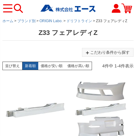
ホーム
ブランド別
ORIGIN Labo.
ドリフトライン
Z33 フェアレディZ
Z33 フェアレディZ
こだわり条件から探す
4
件中
1
-
4
件表示
並び替え
新着順
価格が安い順
価格が高い順