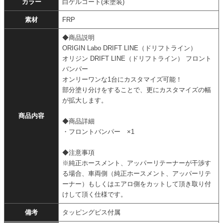
カラー
白ゲルコート(未塗装)
素材
FRP
◆商品説明
ORIGIN Labo DRIFT LINE（ドリフトライン）
オリジン DRIFT LINE（ドリフトライン） フロント
バンパー
オンリーワンな1台にカスタマイズ可能！
部分塗り分けをすることで、更にカスタマイズの幅
が拡大します。
商品内容
◆商品詳細
・フロントバンパー ×1
◆注意事項
※純正ホースメント、アッパーリテーナーが干渉す
る場合、車両側（純正ホースメント、アッパーリテ
ーナー）もしくはエアロ側をカットして頂き取り付
けして頂く仕様です。
備考
タッピングビス付属