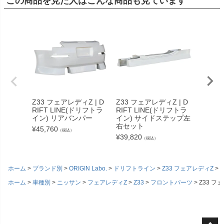
この商品を見た人はこんな商品も見ています
Z33 フェアレディZ | D
Z33 フェアレディZ | D
Z33 フ
RIFT LINE(ドリフトラ
RIFT LINE(ドリフトラ
RIFT 
イン) リアバンパー
イン) サイドステップ左
イン)
右セット
¥
45,760
¥
112,3
（税込）
¥
39,820
（税込）
ホーム
ブランド別
ORIGIN Labo.
ドリフトライン
Z33 フェアレディZ
ホーム
車種別
ニッサン
フェアレディZ
Z33
フロントパーツ
Z33 フ