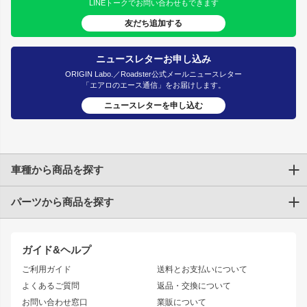
LINEトークでお問い合わせもできます
友だち追加する
ニュースレターお申し込み
ORIGIN Labo.／Roadster公式メールニュースレター
「エアロのエース通信」をお届けします。
ニュースレターを申し込む
車種から商品を探す
パーツから商品を探す
トヨタ
TOYOTA86
200系ハイエース
ドリフトパーツ
JZX100 CHASER
クラウン
ガイド&ヘルプ
JZX90 CHASER
エアロシリーズ
クラウンマジェスタ
ご利用ガイド
送料とお支払いについて
JZX110 MARK II
ドリフトライン
アリスト
レーシングライン
よくあるご質問
返品・交換について
JZX100 MARK II
風神
ソアラ
アタックライン
お問い合わせ窓口
業販について
JZX90 MARK II
雷神
アルテッツァ
ストリームライン