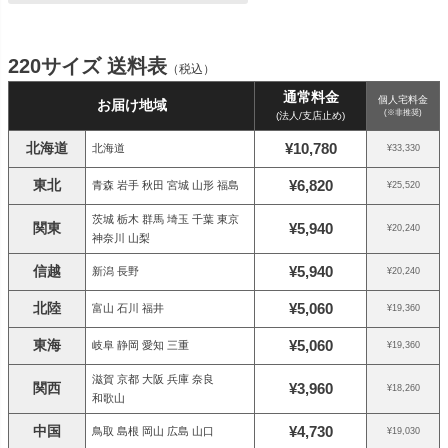
220サイズ 送料表
（税込）
通常料金
個人宅料金
お届け地域
(※非推奨)
(法人/支店止め)
北海道
¥10,780
北海道
¥33,330
東北
¥6,820
青森 岩手 秋田 宮城 山形 福島
¥25,520
茨城 栃木 群馬 埼玉 千葉 東京
関東
¥5,940
¥20,240
神奈川 山梨
信越
¥5,940
新潟 長野
¥20,240
北陸
¥5,060
富山 石川 福井
¥19,360
東海
¥5,060
岐阜 静岡 愛知 三重
¥19,360
滋賀 京都 大阪 兵庫 奈良
関西
¥3,960
¥18,260
和歌山
中国
¥4,730
鳥取 島根 岡山 広島 山口
¥19,030