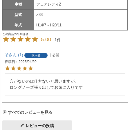
車種
フェアレディZ
型式
Z33
年式
H14/7～H20/11
5.00
1
そ
1
非公開
購入者
投稿日
2025/04/20
穴がないのは仕方ないと思いますが、

ロングノーズ張り出しでお気に入りです
すべてのレビューを見る
レビューの投稿