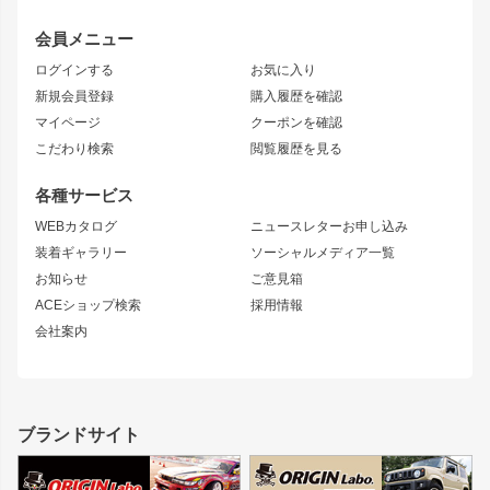
レビン
龍神
プロボックス
スタイリッシュライン
会員メニュー
トレノ
RAV4
フロントフェンダー
ボンネット
ログインする
お気に入り
マークX
リアフェンダー
カナード
新規会員登録
購入履歴を確認
ブラッシュフェンダー
外装・補修パーツ
ニッサン
マイページ
クーポンを確認
コンバットアイ
アーム(足回り)
S15 シルビア
ワンビア
こだわり検索
閲覧履歴を見る
GTウイング
レンズ
S14 シルビア 前期
フェアレディZ
リアウイング
排気系
各種サービス
S14 シルビア 後期
スカイライン
ルーフウイング
S13 シルビア
ローレル
WEBカタログ
ニュースレターお申し込み
180SX
セフィーロ
装着ギャラリー
ソーシャルメディア一覧
ジムニーパーツ
シルエイティ
キャラバン
お知らせ
ご意見箱
ホイール
ACEショップ検索
採用情報
MUD-S7
まつど家 鉄漢
スズキ
マツダ
会社案内
MUD-SR7
まつど家 鉄心
ジムニー
RX-7
MUD-ZEUS
まつど家 鉄八
レクサス
フロントグリル
バンパー
GS350
ボンネット
IS250・IS350
リアウイング
ブランドサイト
SC
フェンダー
リアゲート
サイドパーツ
メンテナンスパーツ