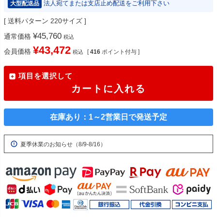
法人宛てまたは支店止め配送をご利用下さい
大型配送品
送料パターン
220サイズ
¥
45,760
通常価格
税込
¥
43,472
会員価格
[
416
ポイント付与 ]
税込
項目を選択して
カートに入れる
在庫あり：1～2営業日で発送予定
夏季休業のお知らせ（8/9-8/16）