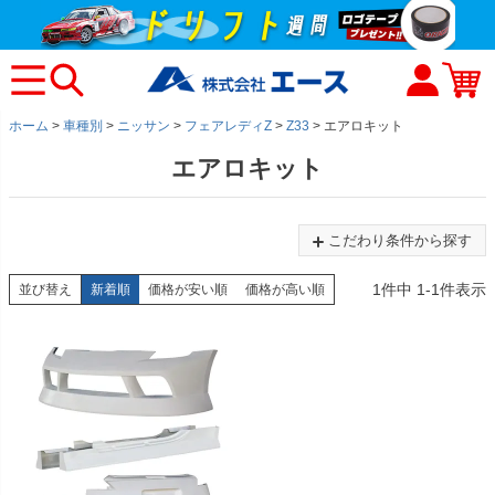
ホーム
車種別
ニッサン
フェアレディZ
Z33
エアロキット
エアロキット
こだわり条件から探す
1
件中
1
-
1
件表示
並び替え
新着順
価格が安い順
価格が高い順