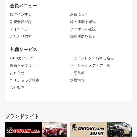
レビン
龍神
プロボックス
スタイリッシュライン
会員メニュー
トレノ
RAV4
フロントフェンダー
ボンネット
ログインする
お気に入り
マークX
リアフェンダー
カナード
新規会員登録
購入履歴を確認
ブラッシュフェンダー
外装・補修パーツ
ニッサン
マイページ
クーポンを確認
コンバットアイ
アーム(足回り)
S15 シルビア
ワンビア
こだわり検索
閲覧履歴を見る
GTウイング
レンズ
S14 シルビア 前期
フェアレディZ
リアウイング
排気系
各種サービス
S14 シルビア 後期
スカイライン
ルーフウイング
S13 シルビア
ローレル
WEBカタログ
ニュースレターお申し込み
180SX
セフィーロ
装着ギャラリー
ソーシャルメディア一覧
ジムニーパーツ
シルエイティ
キャラバン
お知らせ
ご意見箱
ホイール
ACEショップ検索
採用情報
MUD-S7
まつど家 鉄漢
スズキ
マツダ
会社案内
MUD-SR7
まつど家 鉄心
ジムニー
RX-7
MUD-ZEUS
まつど家 鉄八
レクサス
フロントグリル
バンパー
GS350
ボンネット
IS250・IS350
リアウイング
ブランドサイト
SC
フェンダー
リアゲート
サイドパーツ
メンテナンスパーツ
スバル
三菱