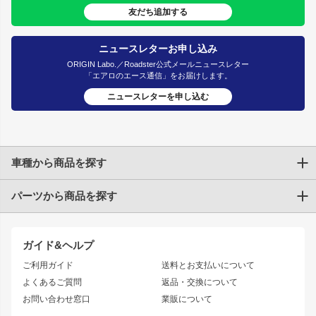
友だち追加する
ニュースレターお申し込み
ORIGIN Labo.／Roadster公式メールニュースレター
「エアロのエース通信」をお届けします。
ニュースレターを申し込む
車種から商品を探す
パーツから商品を探す
トヨタ
TOYOTA86
200系ハイエース
ドリフトパーツ
JZX100 CHASER
クラウン
ガイド&ヘルプ
JZX90 CHASER
エアロシリーズ
クラウンマジェスタ
ご利用ガイド
送料とお支払いについて
JZX110 MARK II
ドリフトライン
アリスト
レーシングライン
よくあるご質問
返品・交換について
JZX100 MARK II
風神
ソアラ
アタックライン
お問い合わせ窓口
業販について
JZX90 MARK II
雷神
アルテッツァ
ストリームライン