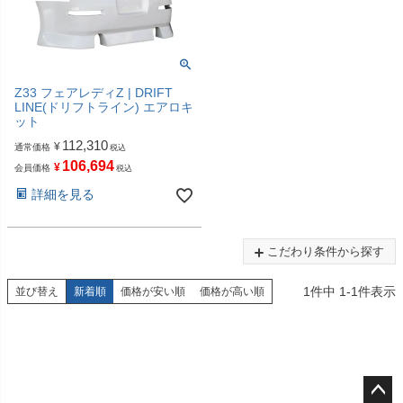
Z33 フェアレディZ | DRIFT
LINE(ドリフトライン) エアロキ
ット
112,310
¥
通常価格
税込
106,694
¥
会員価格
税込
詳細を見る
こだわり条件から探す
1
件中
1
-
1
件表示
並び替え
新着順
価格が安い順
価格が高い順