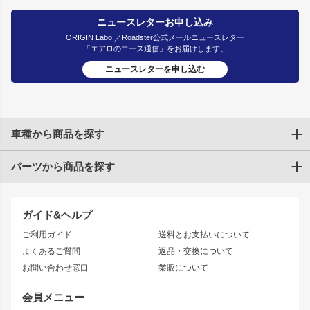
ニュースレターお申し込み
ORIGIN Labo.／Roadster公式メールニュースレター
「エアロのエース通信」をお届けします。
ニュースレターを申し込む
車種から商品を探す
パーツから商品を探す
トヨタ
TOYOTA86
200系ハイエース
ドリフトパーツ
JZX100 CHASER
クラウン
ガイド&ヘルプ
JZX90 CHASER
エアロシリーズ
クラウンマジェスタ
ご利用ガイド
送料とお支払いについて
JZX110 MARK II
ドリフトライン
アリスト
レーシングライン
よくあるご質問
返品・交換について
JZX100 MARK II
風神
ソアラ
アタックライン
お問い合わせ窓口
業販について
JZX90 MARK II
雷神
アルテッツァ
ストリームライン
レビン
龍神
プロボックス
スタイリッシュライン
会員メニュー
トレノ
RAV4
フロントフェンダー
ボンネット