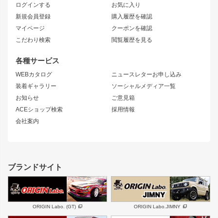
ログインする
お気に入り
マークX
リアフェンダー
カナード
新規会員登録
購入履歴を確認
ブラッシュフェンダー
外装・補修パーツ
ニッサン
マイページ
クーポンを確認
コンバットアイ
アーム(足回り)
S15 シルビア
ワンビア
こだわり検索
閲覧履歴を見る
GTウイング
レンズ
S14 シルビア 前期
フェアレディZ
リアウイング
排気系
各種サービス
S14 シルビア 後期
スカイライン
ルーフウイング
S13 シルビア
ローレル
WEBカタログ
ニュースレターお申し込み
180SX
セフィーロ
装着ギャラリー
ソーシャルメディア一覧
ジムニーパーツ
シルエイティ
キャラバン
お知らせ
ご意見箱
ホイール
ACEショップ検索
採用情報
MUD-S7
まつど家 鉄漢
スズキ
マツダ
会社案内
MUD-SR7
まつど家 鉄心
ジムニー
RX-7
MUD-ZEUS
まつど家 鉄八
レクサス
フロントグリル
バンパー
GS350
ボンネット
IS250・IS350
リアウイング
ブランドサイト
SC
フェンダー
リアゲート
サイドパーツ
メンテナンスパーツ
スバル
三菱
BRZ
デリカ D:5
ORIGIN Labo. (GT)
ORIGIN Labo.JIMNY
ハイエースパーツ