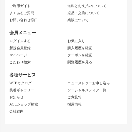
ご利用ガイド
送料とお支払いについて
JZX110 MARK II
ドリフトライン
アリスト
レーシングライン
よくあるご質問
返品・交換について
JZX100 MARK II
風神
ソアラ
アタックライン
お問い合わせ窓口
業販について
JZX90 MARK II
雷神
アルテッツァ
ストリームライン
レビン
龍神
プロボックス
スタイリッシュライン
会員メニュー
トレノ
RAV4
フロントフェンダー
ボンネット
ログインする
お気に入り
マークX
リアフェンダー
カナード
新規会員登録
購入履歴を確認
ブラッシュフェンダー
外装・補修パーツ
ニッサン
マイページ
クーポンを確認
コンバットアイ
アーム(足回り)
S15 シルビア
ワンビア
こだわり検索
閲覧履歴を見る
GTウイング
レンズ
S14 シルビア 前期
フェアレディZ
リアウイング
排気系
各種サービス
S14 シルビア 後期
スカイライン
ルーフウイング
S13 シルビア
ローレル
WEBカタログ
ニュースレターお申し込み
180SX
セフィーロ
装着ギャラリー
ソーシャルメディア一覧
ジムニーパーツ
シルエイティ
キャラバン
お知らせ
ご意見箱
ホイール
ACEショップ検索
採用情報
MUD-S7
まつど家 鉄漢
スズキ
マツダ
会社案内
MUD-SR7
まつど家 鉄心
ジムニー
RX-7
MUD-ZEUS
まつど家 鉄八
レクサス
フロントグリル
バンパー