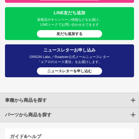
LINE友だち追加
新製品やキャンペーン情報などをお届け。
LINEトークでお問い合わせもできます
友だち追加する
ニュースレターお申し込み
ORIGIN Labo.／Roadster公式メールニュースレター
「エアロのエース通信」をお届けします。
ニュースレターを申し込む
車種から商品を探す
パーツから商品を探す
トヨタ
TOYOTA86
200系ハイエース
ドリフトパーツ
JZX100 CHASER
クラウン
ガイド&ヘルプ
JZX90 CHASER
エアロシリーズ
クラウンマジェスタ